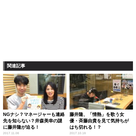
関連記事
NGナシ？マネージャーも連絡
藤井隆、「情熱」を歌う女
先を知らない？井森美幸の謎
優・斉藤由貴を見て気持ちが
に藤井隆が迫る！
はち切れる！？
2017.11.06
2017.10.16