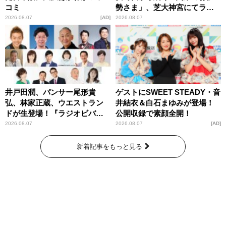
コミ
勢さま」、芝大神宮にてラン
パンプスが合格祈願！
2026.08.07
AD
2026.08.07
井戸田潤、パンサー尾形貴
ゲストにSWEET STEADY・音
弘、林家正蔵、ウエストラン
井結衣＆白石まゆみが登場！
ドが生登場！『ラジオビバリ
公開収録で素顔全開！
ー昼ズ』
2026.08.07
2026.08.07
AD
新着記事をもっと見る