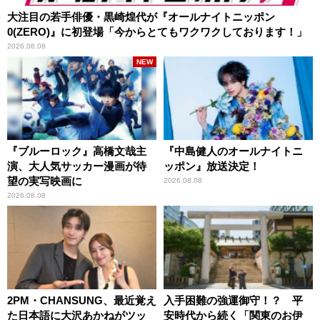
大注目の若手俳優・黒崎煌代が『オールナイトニッポン
0(ZERO)』に初登場「今からとてもワクワクしております！」
2026.08.08
NEW
『ブルーロック』高橋文哉主
『中島健人のオールナイトニ
演、大人気サッカー漫画が待
ッポン』放送決定！
望の実写映画に
2026.08.08
2026.08.08
2PM・CHANSUNG、最近覚え
入手困難の強運御守！？ 平
た日本語に大沢あかねがツッ
安時代から続く「関東のお伊