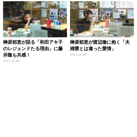
榊原郁恵が語る「和田アキ子
榊原郁恵が渡辺徹に抱く「夫
のレジェンドたる理由」に藤
婦愛とは違った愛情」
井隆も共感！
2017.10.09
2017.10.30