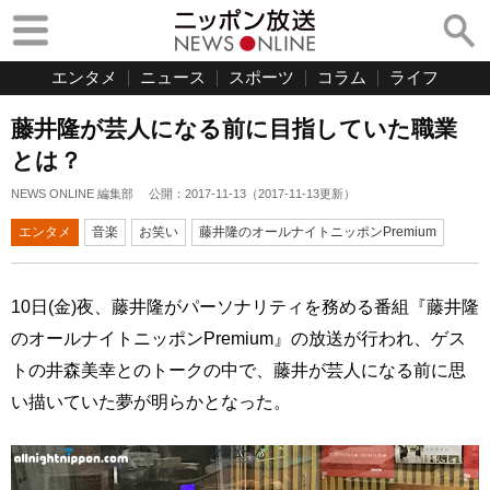
エンタメ
ニュース
スポーツ
コラム
ライフ
藤井隆が芸人になる前に目指していた職業
とは？
NEWS ONLINE 編集部
公開：
2017-11-13
（
2017-11-13
更新）
エンタメ
音楽
お笑い
藤井隆のオールナイトニッポンPremium
10日(金)夜、藤井隆がパーソナリティを務める番組『藤井隆
のオールナイトニッポンPremium』の放送が行われ、ゲス
トの井森美幸とのトークの中で、藤井が芸人になる前に思
い描いていた夢が明らかとなった。