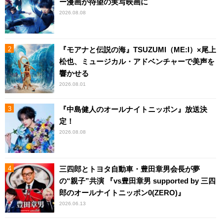
ー漫画が待望の実写映画に
2026.08.08
『モアナと伝説の海』TSUZUMI（ME:I）×尾上
松也、ミュージカル・アドベンチャーで美声を
響かせる
2026.08.01
『中島健人のオールナイトニッポン』放送決
定！
2026.08.08
三四郎とトヨタ自動車・豊田章男会長が夢
の“親子”共演 『vs豊田章男 supported by 三四
郎のオールナイトニッポン0(ZERO)』
2026.06.13