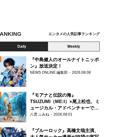
ANKING
エンタメの人気記事ランキング
Daily
Weekly
『中島健人のオールナイトニッポ
ン』放送決定！
NEWS ONLINE 編集部
2026.08.08
N
『モアナと伝説の海』
TSUZUMI（ME:I）×尾上松也、ミ
ュージカル・アドベンチャーで美
声を響かせる
八雲 ふみね
2026.08.01
『ブルーロック』高橋文哉主演、
大人気サッカー漫画が待望の実写