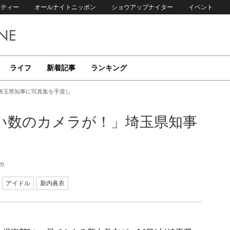
リティー
オールナイトニッポン
ショウアップナイター
イベント
ライフ
新着記事
ランキング
埼玉県知事に写真集を手渡し
凄い数のカメラが！」埼玉県知事
20
アイドル
新内眞衣