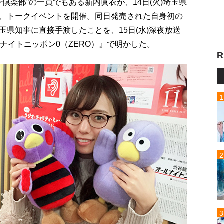
倶楽部”の一員でもある新内眞衣が、14日(火)埼玉県
、トークイベントを開催。同日発売された自身初の
県知事に直接手渡したことを、15日(水)深夜放送
ナイトニッポン0（ZERO）』で明かした。
R