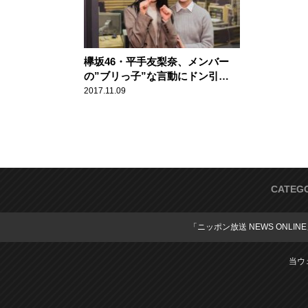
欅坂46・平手友梨奈、メンバー
の”ブリっ子”な言動にドン引
き！？
2017.11.09
CATEG
「ニッポン放送 NEWS ONLIN
当ウ