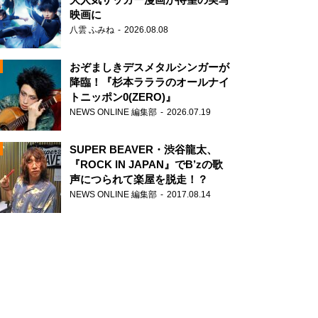
映画に
八雲 ふみね
2026.08.08
おぞましきデスメタルシンガーが
降臨！『杉本ラララのオールナイ
トニッポン0(ZERO)』
NEWS ONLINE 編集部
2026.07.19
N
SUPER BEAVER・渋谷龍太、
『ROCK IN JAPAN』でB’zの歌
声につられて楽屋を脱走！？
NEWS ONLINE 編集部
2017.08.14
N