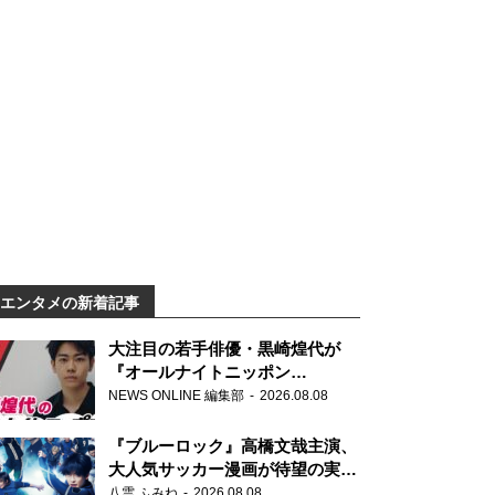
エンタメの新着記事
大注目の若手俳優・黒崎煌代が
『オールナイトニッポン
0(ZERO)』に初登場「今からとて
NEWS ONLINE 編集部
2026.08.08
もワクワクしております！」
『ブルーロック』高橋文哉主演、
大人気サッカー漫画が待望の実写
映画に
八雲 ふみね
2026.08.08