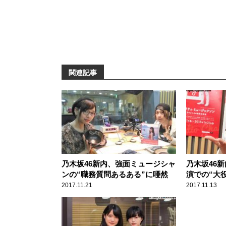
関連記事
乃木坂46新内、強面ミュージシャ
乃木坂46
ンの“職務質問あるある”に唖然
演での“大
2017.11.21
2017.11.13