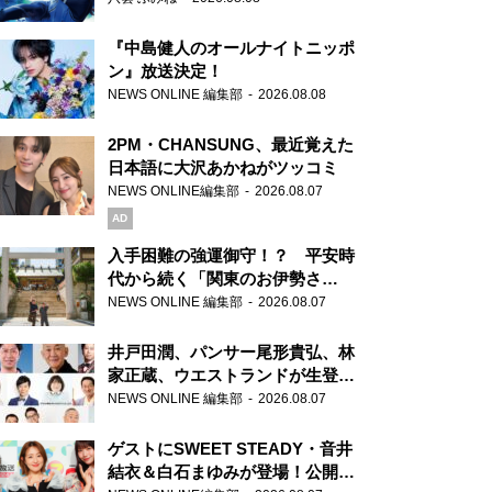
『中島健人のオールナイトニッポ
ン』放送決定！
NEWS ONLINE 編集部
2026.08.08
2PM・CHANSUNG、最近覚えた
日本語に大沢あかねがツッコミ
NEWS ONLINE編集部
2026.08.07
AD
入手困難の強運御守！？ 平安時
代から続く「関東のお伊勢さ
ま」、芝大神宮にてランパンプス
NEWS ONLINE 編集部
2026.08.07
が合格祈願！
井戸田潤、パンサー尾形貴弘、林
家正蔵、ウエストランドが生登
場！『ラジオビバリー昼ズ』
NEWS ONLINE 編集部
2026.08.07
ゲストにSWEET STEADY・音井
結衣＆白石まゆみが登場！公開収