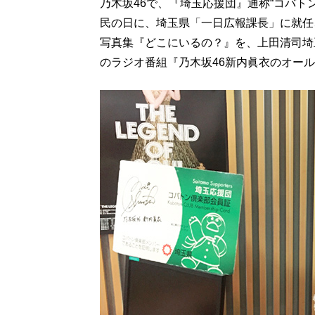
乃木坂46で、『埼玉応援団』通称“コバトン
民の日に、埼玉県「一日広報課長」に就任
写真集『どこにいるの？』を、上田清司埼玉
のラジオ番組『乃木坂46新内眞衣のオール