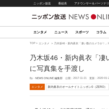
ニッポン放送
番組表
アナウンサー＆パーソナ
エンタメ
ニュース
スポーツ
コラム
TOP
エンタメ
乃木坂46・新内眞衣「凄い数のカメラが！」
乃木坂46・新内眞衣「
に写真集を手渡し
2017-11-21
2020-01-
By -
NEWS ONLINE 編集部
公開：
更新：
エンタメ
新内眞衣のオールナイトニッポン0（ZERO）