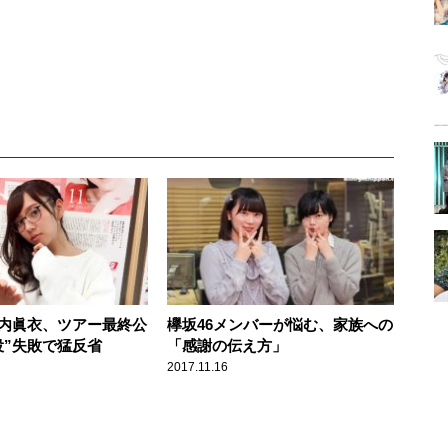
新内眞衣、ツアー最終公
欅坂46メンバーが悩む、家族への
役”失敗で猛反省
「感謝の伝え方」
2017.11.16