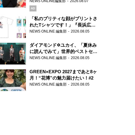
録で素顔全開！
NEWS ONLINE編集部
2026.08.07
AD
「私のプリティな顔がプリントさ
れたTシャツです！」『長浜広奈
天下無双』初の番組グッズ発売
NEWS ONLINE 編集部
2026.08.05
ダイアモンド✡ユカイ、「夏休み
に読んでみて」世界的ベストセラ
ー『アナスタシア』を紹介
NEWS ONLINE 編集部
2026.08.05
GREEN×EXPO 2027まであと8ヶ
月！“花博”の魅力届けたい！#2
NEWS ONLINE 編集部
2026.08.05