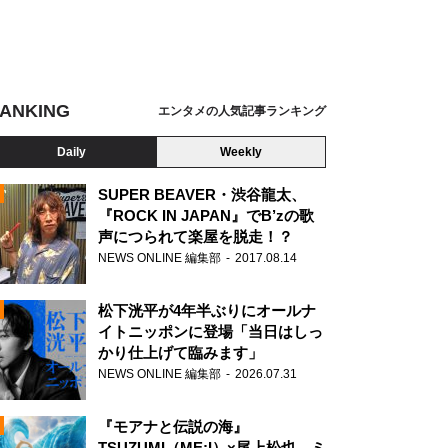
ANKING
エンタメの人気記事ランキング
Daily
Weekly
SUPER BEAVER・渋谷龍太、
『ROCK IN JAPAN』でB’zの歌
声につられて楽屋を脱走！？
N
NEWS ONLINE 編集部
2017.08.14
松下洸平が4年半ぶりにオールナ
イトニッポンに登場「当日はしっ
かり仕上げて臨みます」
NEWS ONLINE 編集部
2026.07.31
『モアナと伝説の海』
TSUZUMI（ME:I）×尾上松也、ミ