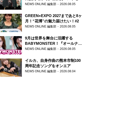
ー『アナスタシア』を紹介
NEWS ONLINE 編集部
2026.08.05
GREEN×EXPO 2027まであと8ヶ
月！“花博”の魅力届けたい！#2
NEWS ONLINE 編集部
2026.08.05
9月は世界を舞台に活躍する
BABYMONSTER！『オールナイ
トニッポンPODCAST』月替わり
NEWS ONLINE 編集部
2026.08.05
パーソナリティ
イルカ、自身作曲の熊本市制100
周年記念ソングをオンエア
NEWS ONLINE 編集部
2026.08.04