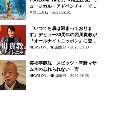
ュージカル・アドベンチャーで美
声を響かせる
八雲 ふみね
2026.08.01
「いつでも肩は温まっておりま
す」デビュー30周年の西川貴教が
『オールナイトニッポン』に登
場！
NEWS ONLINE 編集部
2026.08.03
N
笑福亭鶴瓶 スピッツ・草野マサ
ムネの忘れられない一言
NEWS ONLINE 編集部
2026.08.03
N