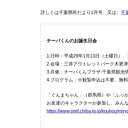
詳しくは千葉県民だより1月号、又は、
千
チーバくんのお誕生日会
1.日時：平成29年1月13日（土曜日）、
2.会場：三井アウトレットパーク木更
3.共催：チーバくんプラザ-千葉県観光
4.プログラム：※観覧申込は不要、無料
「ぐんまちゃん」（群馬県）や「ふっ
お友達のキャラクターが参加し、みん
https://www.pref.chiba.lg.jp/kouhou/mir