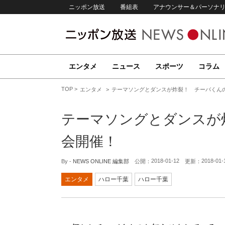
ニッポン放送
番組表
アナウンサー＆パーソナ
エンタメ
ニュース
スポーツ
コラム
TOP
エンタメ
テーマソングとダンスが炸裂！ チーバくん
テーマソングとダンスが
会開催！
2018-01-12
2018-01-
By -
NEWS ONLINE 編集部
公開：
更新：
エンタメ
ハロー千葉
ハロー千葉