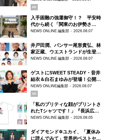
AD
入手困難の強運御守！？ 平安時
代から続く「関東のお伊勢さ
ま」、芝大神宮にてランパンプス
NEWS ONLINE 編集部
2026.08.07
が合格祈願！
井戸田潤、パンサー尾形貴弘、林
家正蔵、ウエストランドが生登
場！『ラジオビバリー昼ズ』
NEWS ONLINE 編集部
2026.08.07
ゲストにSWEET STEADY・音井
結衣＆白石まゆみが登場！公開収
録で素顔全開！
NEWS ONLINE編集部
2026.08.07
AD
「私のプリティな顔がプリントさ
れたTシャツです！」『長浜広奈
天下無双』初の番組グッズ発売
NEWS ONLINE 編集部
2026.08.05
ダイアモンド✡ユカイ、「夏休み
に読んでみて」世界的ベストセラ