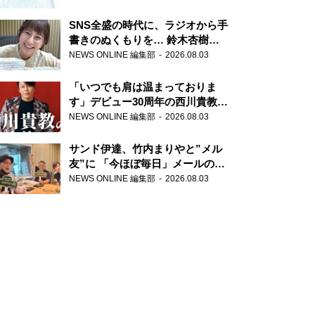
SNS全盛の時代に、ラジオから手
書きのぬくもりを… 鈴木杏樹の
直筆はがきが届く！
NEWS ONLINE 編集部
2026.08.03
『MUSIC10』こちら有楽町駅前
郵便局
「いつでも肩は温まっておりま
す」デビュー30周年の西川貴教が
『オールナイトニッポン』に登
NEWS ONLINE 編集部
2026.08.03
場！
サンド伊達、竹内まりやと”メル
友”に 「今ほぼ毎日」メールのや
り取り明かす
NEWS ONLINE 編集部
2026.08.03