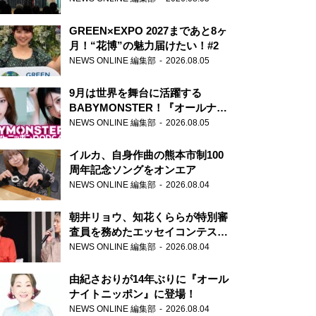
GREEN×EXPO 2027まであと8ヶ
月！“花博”の魅力届けたい！#2
NEWS ONLINE 編集部
2026.08.05
9月は世界を舞台に活躍する
BABYMONSTER！『オールナイ
トニッポンPODCAST』月替わり
NEWS ONLINE 編集部
2026.08.05
パーソナリティ
イルカ、自身作曲の熊本市制100
周年記念ソングをオンエア
NEWS ONLINE 編集部
2026.08.04
朝井リョウ、知花くららが特別審
査員を務めたエッセイコンテスト
の特別番組「#いまあなたに伝え
NEWS ONLINE 編集部
2026.08.04
たいこと」
由紀さおりが14年ぶりに『オール
ナイトニッポン』に登場！
NEWS ONLINE 編集部
2026.08.04