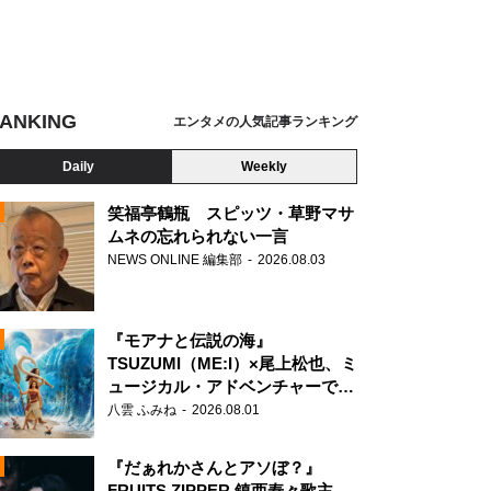
ANKING
エンタメの人気記事ランキング
Daily
Weekly
笑福亭鶴瓶 スピッツ・草野マサ
ムネの忘れられない一言
NEWS ONLINE 編集部
2026.08.03
N
『モアナと伝説の海』
TSUZUMI（ME:I）×尾上松也、ミ
ュージカル・アドベンチャーで美
声を響かせる
八雲 ふみね
2026.08.01
『だぁれかさんとアソぼ？』
FRUITS ZIPPER 鎮西寿々歌主