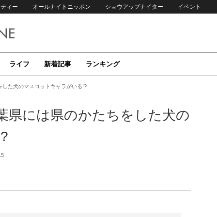
リティー
オールナイトニッポン
ショウアップナイター
イベント
ライフ
新着記事
ランキング
した犬のマスコットキャラがいる!?
葉県には県のかたちをした犬の
?
15