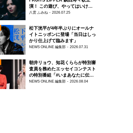
演！ この遊び、やってはいけま
せん。
八雲 ふみね
2026.07.25
松下洸平が4年半ぶりにオールナ
イトニッポンに登場「当日はしっ
かり仕上げて臨みます」
NEWS ONLINE 編集部
2026.07.31
N
朝井リョウ、知花くららが特別審
査員を務めたエッセイコンテスト
の特別番組「#いまあなたに伝え
たいこと」
NEWS ONLINE 編集部
2026.08.04
N