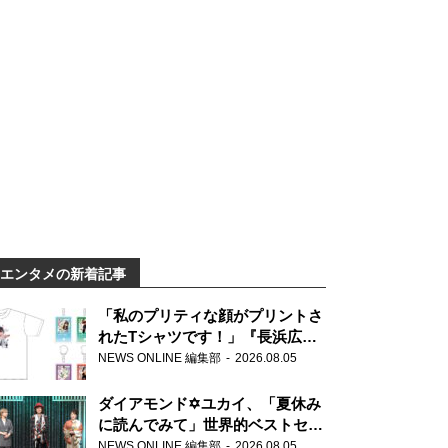
エンタメの新着記事
「私のプリティな顔がプリントさ
れたTシャツです！」『長浜広奈
天下無双』初の番組グッズ発売
NEWS ONLINE 編集部
2026.08.05
ダイアモンド✡ユカイ、「夏休み
に読んでみて」世界的ベストセラ
ー『アナスタシア』を紹介
NEWS ONLINE 編集部
2026.08.05