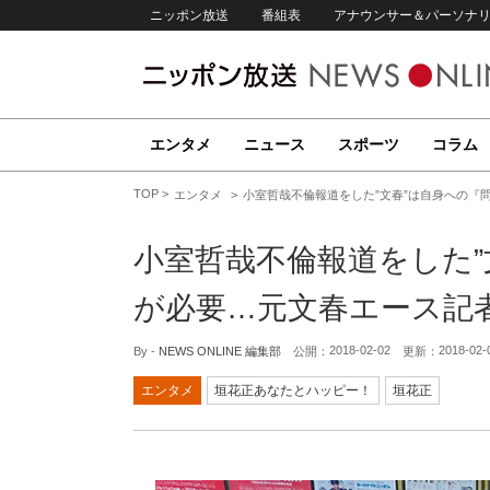
ニッポン放送
番組表
アナウンサー＆パーソナ
エンタメ
ニュース
スポーツ
コラム
TOP
エンタメ
小室哲哉不倫報道をした”文春”は自身への『
小室哲哉不倫報道をした”
が必要…元文春エース記
2018-02-02
2018-02-
By -
NEWS ONLINE 編集部
公開：
更新：
エンタメ
垣花正あなたとハッピー！
垣花正