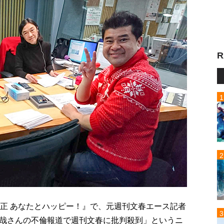
R
花正 あなたとハッピー！』で、元週刊文春エース記者
哉さんの不倫報道で週刊文春に批判殺到」というニ