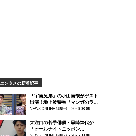
エンタメの新着記事
「宇宙兄弟」の小山宙哉がゲスト
出演！地上波特番『マンガのラジ
オ 宇宙兄弟スペシャル 』
NEWS ONLINE 編集部
2026.08.09
大注目の若手俳優・黒崎煌代が
『オールナイトニッポン
0(ZERO)』に初登場「今からとて
NEWS ONLINE 編集部
2026.08.08