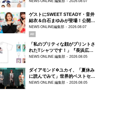
場！『ラジオビバリー昼ズ』
NEWS ONLINE 編集部
2026.08.07
ゲストにSWEET STEADY・音井
結衣＆白石まゆみが登場！公開収
録で素顔全開！
NEWS ONLINE編集部
2026.08.07
AD
「私のプリティな顔がプリントさ
れたTシャツです！」『長浜広奈
天下無双』初の番組グッズ発売
NEWS ONLINE 編集部
2026.08.05
ダイアモンド✡ユカイ、「夏休み
に読んでみて」世界的ベストセラ
ー『アナスタシア』を紹介
NEWS ONLINE 編集部
2026.08.05