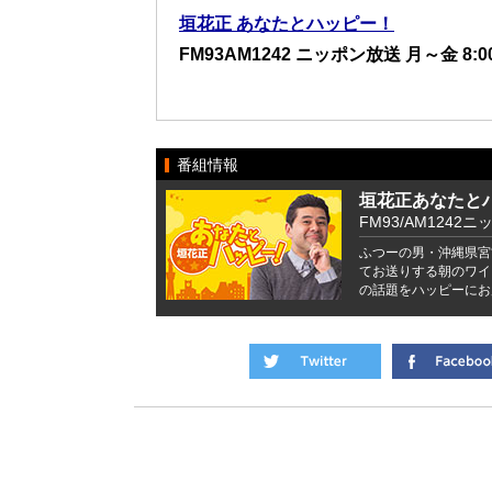
垣花正 あなたとハッピー！
FM93AM1242 ニッポン放送 月～金 8:00
番組情報
垣花正あなたと
FM93/AM1242ニ
ふつーの男・沖縄県宮
てお送りする朝のワイ
の話題をハッピーにお