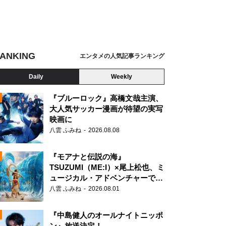
ANKING
エンタメの人気記事ランキング
Daily
Weekly
『ブルーロック』高橋文哉主演、
大人気サッカー漫画が待望の実写
映画に
N
八雲 ふみね
2026.08.08
『モアナと伝説の海』
TSUZUMI（ME:I）×尾上松也、ミ
ュージカル・アドベンチャーで美
声を響かせる
八雲 ふみね
2026.08.01
『中島健人のオールナイトニッポ
ン』放送決定！