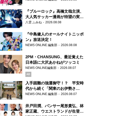
もワクワクしております！」
『ブルーロック』高橋文哉主演、
大人気サッカー漫画が待望の実写
映画に
八雲 ふみね
2026.08.08
『中島健人のオールナイトニッポ
ン』放送決定！
NEWS ONLINE 編集部
2026.08.08
2PM・CHANSUNG、最近覚えた
日本語に大沢あかねがツッコミ
NEWS ONLINE編集部
2026.08.07
AD
入手困難の強運御守！？ 平安時
代から続く「関東のお伊勢さ
ま」、芝大神宮にてランパンプス
NEWS ONLINE 編集部
2026.08.07
が合格祈願！
井戸田潤、パンサー尾形貴弘、林
家正蔵、ウエストランドが生登