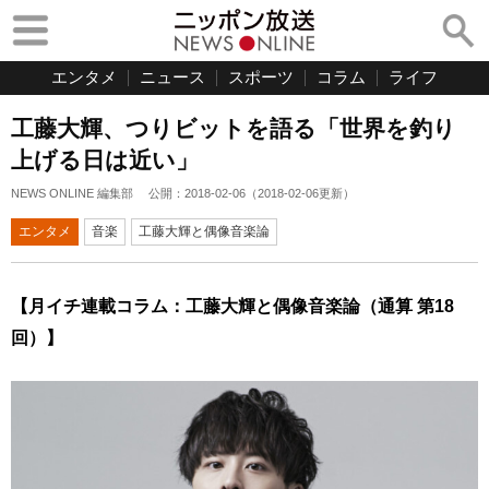
エンタメ
ニュース
スポーツ
コラム
ライフ
工藤大輝、つりビットを語る「世界を釣り
上げる日は近い」
NEWS ONLINE 編集部
公開：
2018-02-06
（
2018-02-06
更新）
エンタメ
音楽
工藤大輝と偶像音楽論
【月イチ連載コラム：工藤大輝と偶像音楽論（通算 第18
回）】