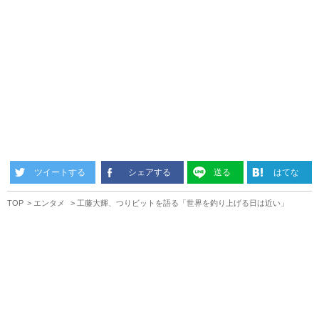
ツイートする
シェアする
送る
はてな
TOP
エンタメ
工藤大輝、つりビットを語る「世界を釣り上げる日は近い」