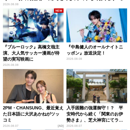
2026.08.08
NEW
『ブルーロック』高橋文哉主
『中島健人のオールナイトニ
演、大人気サッカー漫画が待
ッポン』放送決定！
望の実写映画に
2026.08.08
2026.08.08
2PM・CHANSUNG、最近覚え
入手困難の強運御守！？ 平
た日本語に大沢あかねがツッ
安時代から続く「関東のお伊
コミ
勢さま」、芝大神宮にてラン
パンプスが合格祈願！
2026.08.07
AD
2026.08.07