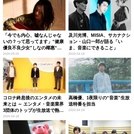
「今でも内心、嘘なんじゃな
及川光博、MISIA、サカナクシ
いの？って思ってます」“健康
ョン・山口一郎が語る「い
優良不良少女”しなの椰惠“オ
ま、音楽にできること」
ールナイトニッポン”初登場！
2020.05.02
2020.04.18
コロナ終息後のエンタメの未
高橋優、1夜限りの“音楽”生放
来とは ～ エンタメ・音楽業界
送特番を担当
3団体のトップが生放送で熱く
2020.04.16
語った3時間
2020.04.18