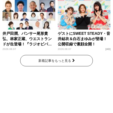
井戸田潤、パンサー尾形貴
ゲストにSWEET STEADY・音
弘、林家正蔵、ウエストラン
井結衣＆白石まゆみが登場！
ドが生登場！『ラジオビバリ
公開収録で素顔全開！
ー昼ズ』
2026.08.07
2026.08.07
AD
新着記事をもっと見る