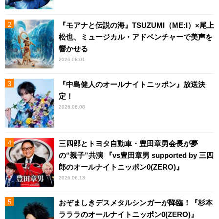
『モアナと伝説の海』TSUZUMI（ME:I）×尾上
松也、ミュージカル・アドベンチャーで美声を
響かせる
2026.08.01
『中島健人のオールナイトニッポン』放送決
定！
2026.08.08
三四郎とトヨタ自動車・豊田章男会長が夢
の“親子”共演 『vs豊田章男 supported by 三四
郎のオールナイトニッポン0(ZERO)』
2026.06.13
おぞましきデスメタルシンガーが降臨！『杉本
ラララのオールナイトニッポン0(ZERO)』