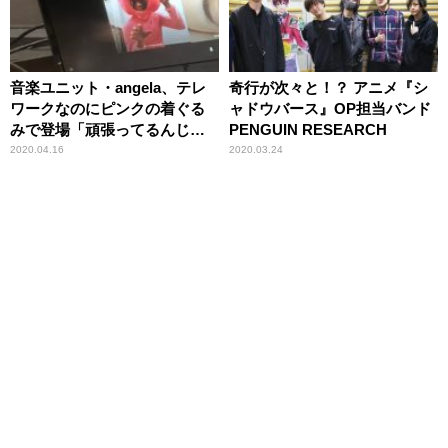
音楽ユニット・angela、テレ
奇行が次々と！？ アニメ『シ
ワークなのにピンクの着ぐる
ャドウバース』OP担当バンド
みで登場「頑張ってるんじゃ
PENGUIN RESEARCH
ないんです」
2020.04.16
2020.03.24