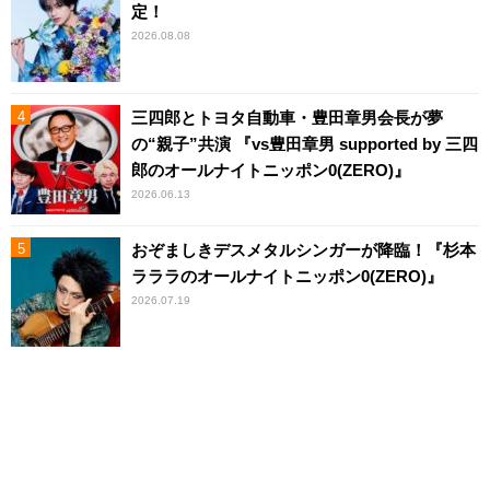
定！
2026.08.08
三四郎とトヨタ自動車・豊田章男会長が夢
の“親子”共演 『vs豊田章男 supported by 三四
郎のオールナイトニッポン0(ZERO)』
2026.06.13
おぞましきデスメタルシンガーが降臨！『杉本
ラララのオールナイトニッポン0(ZERO)』
2026.07.19