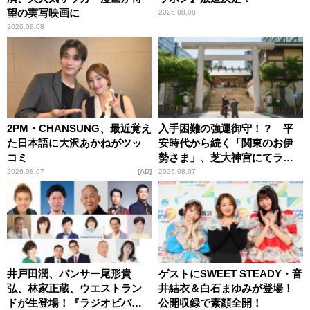
望の実写映画に
2026.08.08
2026.08.08
2PM・CHANSUNG、最近覚え
入手困難の強運御守！？ 平
た日本語に大沢あかねがツッ
安時代から続く「関東のお伊
コミ
勢さま」、芝大神宮にてラン
パンプスが合格祈願！
2026.08.07
AD
2026.08.07
井戸田潤、パンサー尾形貴
ゲストにSWEET STEADY・音
弘、林家正蔵、ウエストラン
井結衣＆白石まゆみが登場！
ドが生登場！『ラジオビバリ
公開収録で素顔全開！