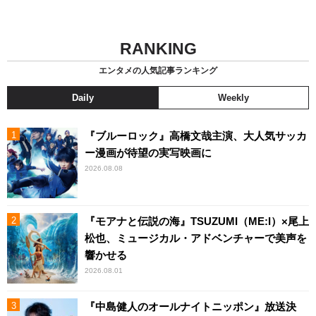
RANKING
エンタメの人気記事ランキング
Daily
Weekly
『ブルーロック』高橋文哉主演、大人気サッカ
ー漫画が待望の実写映画に
2026.08.08
『モアナと伝説の海』TSUZUMI（ME:I）×尾上
松也、ミュージカル・アドベンチャーで美声を
響かせる
2026.08.01
『中島健人のオールナイトニッポン』放送決