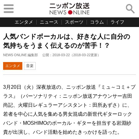
エンタメ
ニュース
スポーツ
コラム
ライフ
人気バンドボーカルは、好きな人に自分の
気持ちをうまく伝えるのが苦手！？
NEWS ONLINE 編集部
公開：
2018-03-22
（
2018-03-22
更新）
エンタメ
音楽
3月20日（火）深夜放送の、ニッポン放送『ミュ～コミ＋プ
ラス』（パーソナリティ：ニッポン放送アナウンサー吉田
尚記、火曜日レギュラーアシスタント：田所あずさ）に、
若者を中心に人気を集める男女混成の新世代ギターロック
バンド・MOSHIMOのボーカル・ギターを担当する岩淵紗
貴が出演し、バンド活動を始めたきっかけを語った。