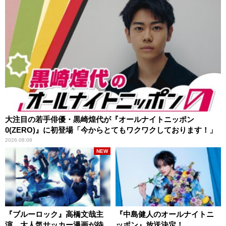
大注目の若手俳優・黒崎煌代が『オールナイトニッポン
0(ZERO)』に初登場「今からとてもワクワクしております！」
2026.08.08
NEW
『ブルーロック』高橋文哉主
『中島健人のオールナイトニ
演、大人気サッカー漫画が待
ッポン』放送決定！