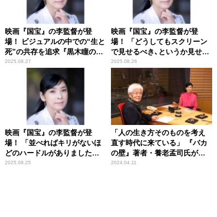
映画『国宝』の李監督が登
映画『国宝』の李監督が登
場！ ビジュアルの中での“生と
場！ 「どうしてもスクリーン
死”の共存を追求『黒木瞳のあ
で見せるべき､というか見せた
さナビ』
い」『黒木瞳のあさナビ』
2025.08.27
2025.08.26
映画『国宝』の李監督が登
「人の生き方そのものを考え
場！ 「並べればキリがないほ
直す時代に来ている」 『バカ
どのハードルがありました」
の壁』著者・養老孟司氏が提
『黒木瞳のあさナビ』
言 ニッポン放送『黒木瞳の
2025.08.25
2024.04.11
あさナビ』