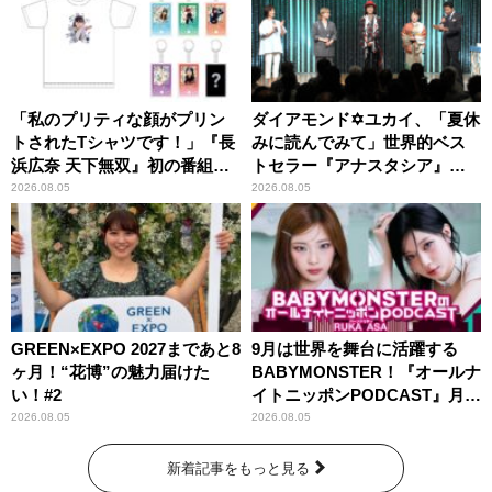
「私のプリティな顔がプリン
ダイアモンド✡ユカイ、「夏休
トされたTシャツです！」『長
みに読んでみて」世界的ベス
浜広奈 天下無双』初の番組グ
トセラー『アナスタシア』を
ッズ発売
紹介
2026.08.05
2026.08.05
GREEN×EXPO 2027まであと8
9月は世界を舞台に活躍する
ヶ月！“花博”の魅力届けた
BABYMONSTER！『オールナ
い！#2
イトニッポンPODCAST』月替
わりパーソナリティ
2026.08.05
2026.08.05
新着記事をもっと見る