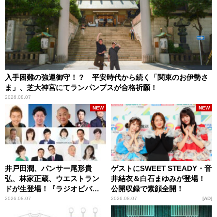
入手困難の強運御守！？ 平安時代から続く「関東のお伊勢さ
ま」、芝大神宮にてランパンプスが合格祈願！
2026.08.07
NEW
NEW
井戸田潤、パンサー尾形貴
ゲストにSWEET STEADY・音
弘、林家正蔵、ウエストラン
井結衣＆白石まゆみが登場！
ドが生登場！『ラジオビバリ
公開収録で素顔全開！
ー昼ズ』
2026.08.07
2026.08.07
AD