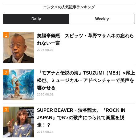
エンタメの人気記事ランキング
Daily
Weekly
笑福亭鶴瓶 スピッツ・草野マサムネの忘れら
れない一言
2026.08.03
『モアナと伝説の海』TSUZUMI（ME:I）×尾上
松也、ミュージカル・アドベンチャーで美声を
響かせる
2026.08.01
SUPER BEAVER・渋谷龍太、『ROCK IN
JAPAN』でB’zの歌声につられて楽屋を脱
走！？
2017.08.14