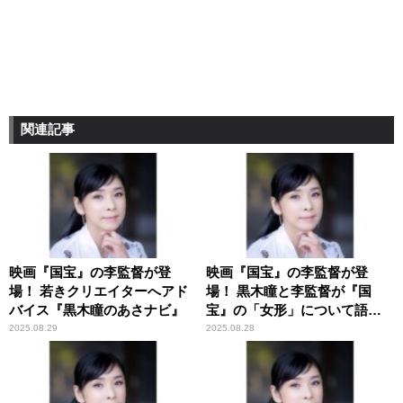
関連記事
映画『国宝』の李監督が登
映画『国宝』の李監督が登
場！ 若きクリエイターへアド
場！ 黒木瞳と李監督が『国
バイス『黒木瞳のあさナビ』
宝』の「女形」について語り
合う
2025.08.29
2025.08.28