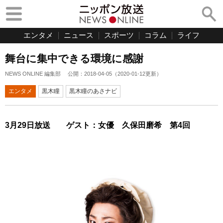
エンタメ
ニュース
スポーツ
コラム
ライフ
舞台に集中できる環境に感謝
NEWS ONLINE 編集部
公開：
2018-04-05
（
2020-01-12
更新）
エンタメ
黒木瞳
黒木瞳のあさナビ
3月29日放送 ゲスト：女優 久保田磨希 第4回