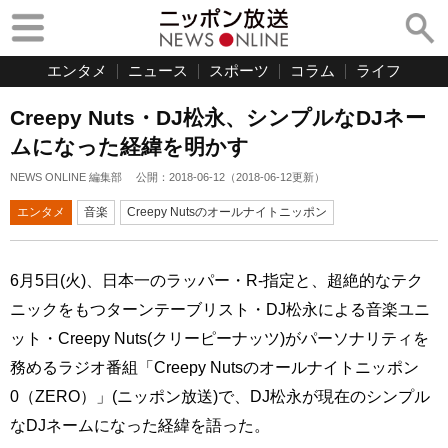
エンタメ
ニュース
スポーツ
コラム
ライフ
Creepy Nuts・DJ松永、シンプルなDJネー
ムになった経緯を明かす
NEWS ONLINE 編集部
公開：
2018-06-12
（
2018-06-12
更新）
エンタメ
音楽
Creepy Nutsのオールナイトニッポン
6月5日(火)、日本一のラッパー・R-指定と、超絶的なテク
ニックをもつターンテーブリスト・DJ松永による音楽ユニ
ット・Creepy Nuts(クリーピーナッツ)がパーソナリティを
務めるラジオ番組「Creepy Nutsのオールナイトニッポン
0（ZERO）」(ニッポン放送)で、DJ松永が現在のシンプル
なDJネームになった経緯を語った。