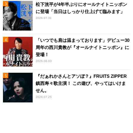
松下洸平が4年半ぶりにオールナイトニッポン
に登場「当日はしっかり仕上げて臨みます」
2026.07.31
「いつでも肩は温まっております」デビュー30
周年の西川貴教が『オールナイトニッポン』に
登場！
2026.08.03
『だぁれかさんとアソぼ？』FRUITS ZIPPER
鎮西寿々歌主演！ この遊び、やってはいけま
せん。
2026.07.25