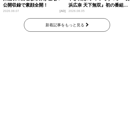
公開収録で素顔全開！
浜広奈 天下無双』初の番組グ
ッズ発売
2026.08.07
AD
2026.08.05
新着記事をもっと見る