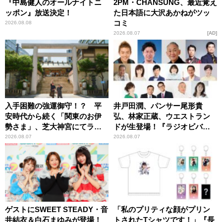
『中島健人のオールナイトニ
2PM・CHANSUNG、最近覚え
ッポン』放送決定！
た日本語に大沢あかねがツッ
コミ
2026.08.08
2026.08.07
AD
入手困難の強運御守！？ 平
井戸田潤、パンサー尾形貴
安時代から続く「関東のお伊
弘、林家正蔵、ウエストラン
勢さま」、芝大神宮にてラン
ドが生登場！『ラジオビバリ
パンプスが合格祈願！
ー昼ズ』
2026.08.07
2026.08.07
ゲストにSWEET STEADY・音
「私のプリティな顔がプリン
井結衣＆白石まゆみが登場！
トされたTシャツです！」『長