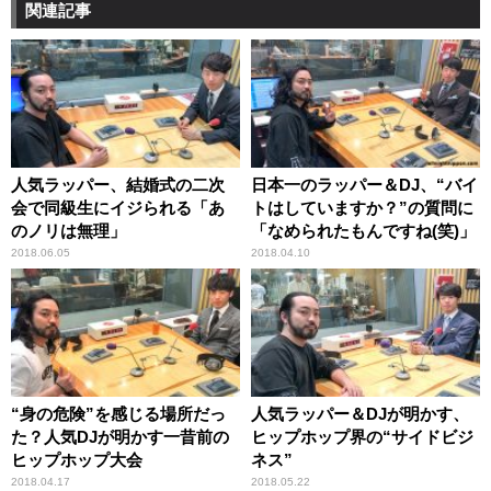
関連記事
人気ラッパー、結婚式の二次
日本一のラッパー＆DJ、“バイ
会で同級生にイジられる「あ
トはしていますか？”の質問に
のノリは無理」
「なめられたもんですね(笑)」
2018.06.05
2018.04.10
“身の危険”を感じる場所だっ
人気ラッパー＆DJが明かす、
た？人気DJが明かす一昔前の
ヒップホップ界の“サイドビジ
ヒップホップ大会
ネス”
2018.04.17
2018.05.22