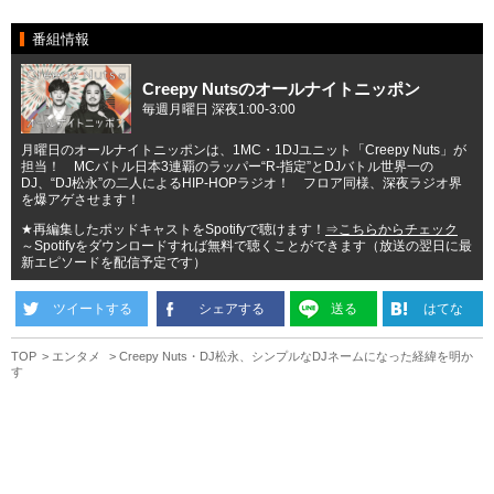
番組情報
Creepy Nutsのオールナイトニッポン
毎週月曜日 深夜1:00-3:00
月曜日のオールナイトニッポンは、1MC・1DJユニット「Creepy Nuts」が
担当！ MCバトル日本3連覇のラッパー“R-指定”とDJバトル世界一の
DJ、“DJ松永”の二人によるHIP-HOPラジオ！ フロア同様、深夜ラジオ界
を爆アゲさせます！
★再編集したポッドキャストをSpotifyで聴けます！
⇒こちらからチェック
～Spotifyをダウンロードすれば無料で聴くことができます（放送の翌日に最
新エピソードを配信予定です）
ツイートする
シェアする
送る
はてな
TOP
エンタメ
Creepy Nuts・DJ松永、シンプルなDJネームになった経緯を明か
す