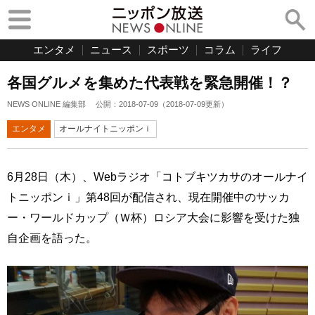
エンタメ
ニュース
スポーツ
コラム
ライフ
各国グルメを集めた代表戦を緊急開催！？
NEWS ONLINE 編集部
公開：
2018-07-09
（
2018-07-09
更新）
エンタメ
オールナイトニッポンｉ
6月28日（木）、Webラジオ「コトブキツカサのオールナイ
トニッポンｉ」第48回が配信され、現在開催中のサッカ
ー・ワールドカップ（Ｗ杯）ロシア大会に影響を受けた独
自企画を語った。