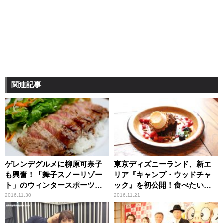
関連記事
ゲレンデグルメに柳原可奈子
東京ディズニーランド、新エ
も興奮！「舞子スノーリゾー
リア『キャンプ・ウッドチャ
ト」のウィンタースポーツ好
ック』を初公開！食べたいグ
きのパパママに嬉しい取り組
ルメも一挙登場！
2016.11.30
2016.11.21
みとは？