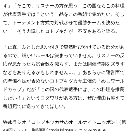
ず」「そこで、リスナーの方が思う、この国ならこの料理
が代表選手では？という一品をこの番組で集めたい。そし
て、トーナメント方式で対戦させて優勝チームを決めた
い！」そう力説したコトブキだが、不安もあると語る。
「正直、ふとした思い付きで突然呼びかけている部分があ
るので、細かいルールは決まっていません。リスナーの反
応が悪かったら試合数を減らす、または開催時期をズラす
などもありえるかもしれません…。」あきらかに運営面で
の準備不足が否めないコトブキツカサ主催の「めしワール
ドカップ」だが「この国の代表選手には、この料理を推薦
したい！」というコダワリがある方は、ぜひ理由も添えて
番組宛てに送ってきてほしい。
Webラジオ「コトブキツカサのオールナイトニッポンi（第
48回）」は、期間限定で無料で聴くことができる。