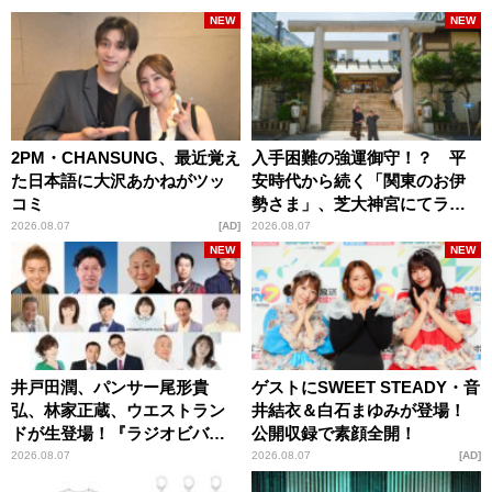
NEW
NEW
2PM・CHANSUNG、最近覚え
入手困難の強運御守！？ 平
た日本語に大沢あかねがツッ
安時代から続く「関東のお伊
コミ
勢さま」、芝大神宮にてラン
パンプスが合格祈願！
2026.08.07
AD
2026.08.07
NEW
NEW
井戸田潤、パンサー尾形貴
ゲストにSWEET STEADY・音
弘、林家正蔵、ウエストラン
井結衣＆白石まゆみが登場！
ドが生登場！『ラジオビバリ
公開収録で素顔全開！
ー昼ズ』
2026.08.07
2026.08.07
AD