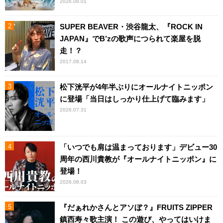
2026.08.01
SUPER BEAVER・渋谷龍太、『ROCK IN
JAPAN』でB’zの歌声につられて楽屋を脱
走！？
2017.08.14
松下洸平が4年半ぶりにオールナイトニッポン
に登場「当日はしっかり仕上げて臨みます」
2026.07.31
「いつでも肩は温まっております」デビュー30
周年の西川貴教が『オールナイトニッポン』に
登場！
2026.08.03
『だぁれかさんとアソぼ？』FRUITS ZIPPER
鎮西寿々歌主演！ この遊び、やってはいけま