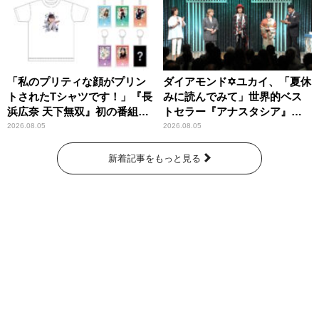
「私のプリティな顔がプリン
ダイアモンド✡ユカイ、「夏休
トされたTシャツです！」『長
みに読んでみて」世界的ベス
浜広奈 天下無双』初の番組グ
トセラー『アナスタシア』を
ッズ発売
紹介
2026.08.05
2026.08.05
新着記事をもっと見る