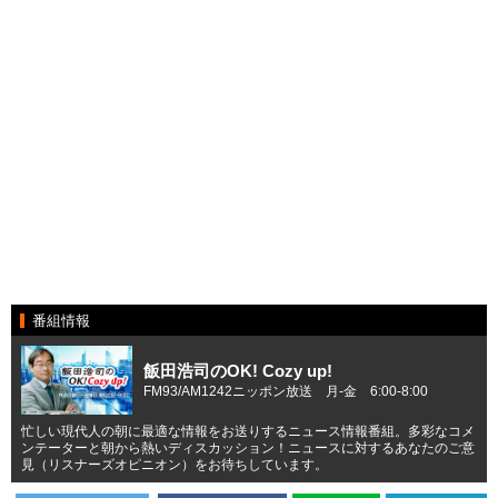
番組情報
飯田浩司のOK! Cozy up!
FM93/AM1242ニッポン放送 月-金 6:00-8:00
忙しい現代人の朝に最適な情報をお送りするニュース情報番組。多彩なコメ
ンテーターと朝から熱いディスカッション！ニュースに対するあなたのご意
見（リスナーズオピニオン）をお待ちしています。