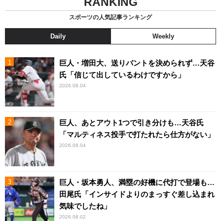
RANKING
スポーツの人気記事ランキング
Daily
Weekly
巨人・増田大、送りバントを決められず…天谷
氏「信じて出しているわけですから」
2026.08.04
巨人、あとアウト1つで引き分けも…天谷氏
「マルティネス投手で打たれたら仕方がない」
2026.08.04
巨人・坂本勇人、満塁の好機に代打で登場も…
田尾氏「インサイドよりのまっすぐ差し込まれ
気味でしたね」
2026.08.02