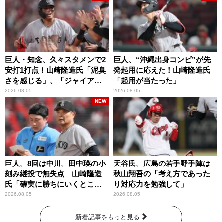
巨人・知念、久々スタメンで2
巨人、“沖縄出身コンビ”が先
安打1打点！山崎隆造氏「泥臭
発起用に応えた！山崎隆造氏
さを感じる」、「ジャイアン
「起用が当たった」
ツには少ないタイプ」
2026.08.05
2026.08.05
NEW
巨人、8回は中川、田中瑛の小
天谷氏、広島の若手野手陣は
刻み継投で無失点 山崎隆造
秋山翔吾の「考え方であった
氏「確実に勝ちにいくとこ
り対応力を勉強して」
ろ」
2026.08.05
2026.08.05
新着記事をもっと見る