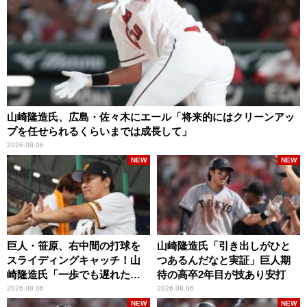
山崎隆造氏、広島・佐々木にエール「将来的にはクリーンアッ
プを任せられるくらいまでは成長して」
2026.08.06
NEW
NEW
巨人・笹原、右中間の打球を
山崎隆造氏「引き出しがひと
スライディングキャッチ！山
つあるんだなと実証」巨人期
崎隆造氏「一歩でも遅れた
待の高卒2年目が技あり安打
ら…」
2026.08.06
2026.08.06
NEW
NEW