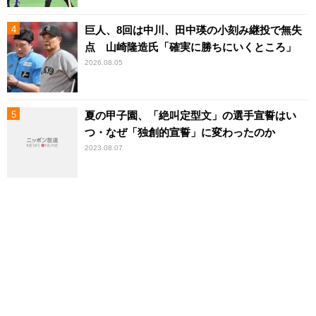
巨人、8回は中川、田中瑛の小刻み継投で無失
点 山崎隆造氏「確実に勝ちにいくところ」
2026.08.05
夏の甲子園、「絶叫定型文」の選手宣誓はい
つ・なぜ「独創的宣誓」に変わったのか
2023.08.07