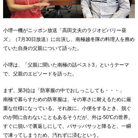
小堺一機がニッポン放送「高田文夫のラジオビバリー昼
ズ」（7月30日放送）に出演し、南極越冬隊の料理人を務め
ていた自身の父親について語った。
小堺は、「父親に聞いた南極の話ベスト3」というテーマ
で、父親のエピソードを語った。
まず、第3位は「防寒服の中でおしっこしても・・・」
南極で暮らすための防寒服は、その寒さに耐えるために厳
重な仕様になっている。それ故に、小便をするとき、脱ぐ
のが間に合わないこともあるそうだが、外は-50℃の世界。
すぐに脱いで裏返しにして、バサッバサッと降ると、一瞬
で凍ってしまうため、汚れずに済むという。