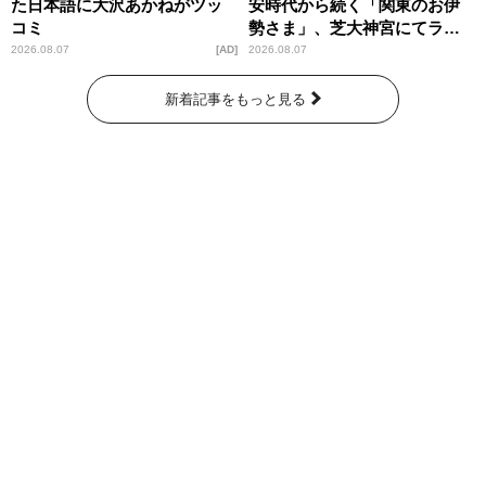
た日本語に大沢あかねがツッ
安時代から続く「関東のお伊
コミ
勢さま」、芝大神宮にてラン
パンプスが合格祈願！
2026.08.07
AD
2026.08.07
新着記事をもっと見る