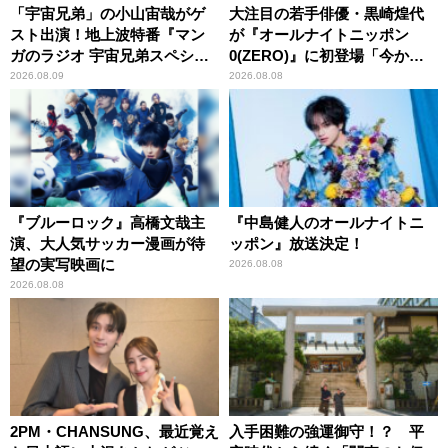
「宇宙兄弟」の小山宙哉がゲ
大注目の若手俳優・黒崎煌代
スト出演！地上波特番『マン
が『オールナイトニッポン
ガのラジオ 宇宙兄弟スペシャ
0(ZERO)』に初登場「今から
ル 』
とてもワクワクしておりま
2026.08.09
2026.08.08
す！」
『ブルーロック』高橋文哉主
『中島健人のオールナイトニ
演、大人気サッカー漫画が待
ッポン』放送決定！
望の実写映画に
2026.08.08
2026.08.08
2PM・CHANSUNG、最近覚え
入手困難の強運御守！？ 平