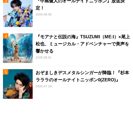
『中島健人のオールナイトニッポン』放送決
定！
2026.08.08
『モアナと伝説の海』TSUZUMI（ME:I）×尾上
松也、ミュージカル・アドベンチャーで美声を
響かせる
2026.08.01
おぞましきデスメタルシンガーが降臨！『杉本
ラララのオールナイトニッポン0(ZERO)』
2026.07.19