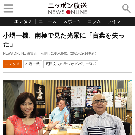
エンタメ
ニュース
スポーツ
コラム
ライフ
小堺一機、南極で見た光景に「言葉を失っ
た」
NEWS ONLINE 編集部
公開：
2018-08-01
（
2020-02-14
更新）
エンタメ
小堺一機
高田文夫のラジオビバリー昼ズ