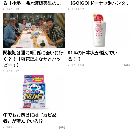
る【小堺一機と渡辺美里のス
【GO!GO!ドーナツ盤ハンタ
ーパー・オフショット】
ー】
2016.12.19
2017.04.22
関根勤は週に9回孫に会いに行
91％の日本人が悩んでい
く？！【垣花正あなたとハッ
る！？
ピー！】
2017.11.08
AD
2017.06.12
冬でもお風呂には〝カビ忍
者〟が潜んでいる!?
2018.02.21
AD