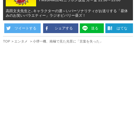
高田文夫先生と､キャラクターの濃～いパーソナリティがお送りする「昼休
みのお笑いバラエティー」ラジオビバリー昼ズ！
ツイートする
シェアする
送る
はてな
TOP
エンタメ
小堺一機、南極で見た光景に「言葉を失った」