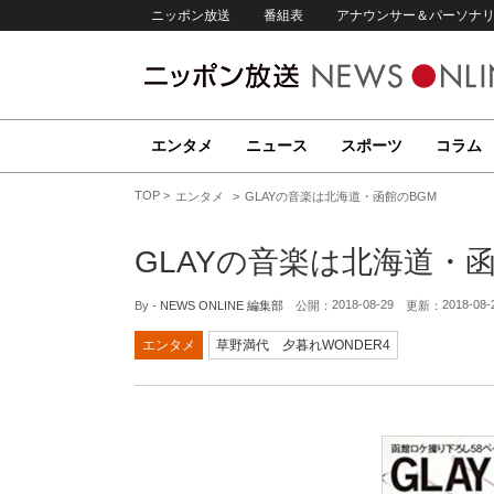
ニッポン放送
番組表
アナウンサー＆パーソナ
エンタメ
ニュース
スポーツ
コラム
TOP
エンタメ
GLAYの音楽は北海道・函館のBGM
GLAYの音楽は北海道・函
2018-08-29
2018-08-
By -
NEWS ONLINE 編集部
公開：
更新：
エンタメ
草野満代 夕暮れWONDER4