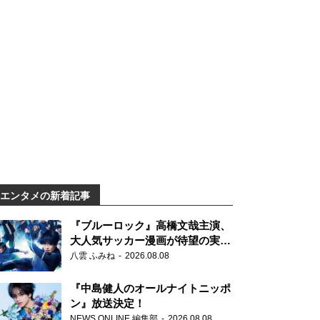
エンタメの新着記事
『ブルーロック』高橋文哉主演、
大人気サッカー漫画が待望の実写
映画に
八雲 ふみね
2026.08.08
『中島健人のオールナイトニッポ
ン』放送決定！
NEWS ONLINE 編集部
2026.08.08