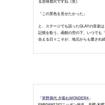
る意味贅沢ですね（笑）
「この景色を見せたかった」
と、ステージでも語ったGLAYの音楽
記憶を歌う。函館の空の下、いつでも
合える日々こそが、地元からも愛され
「
草野満代 夕暮れWONDER4
」
FM93AM1242ニッポン放送 月曜-木曜16: