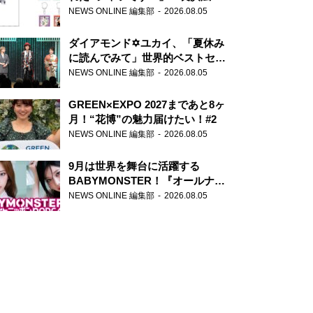
天下無双』初の番組グッズ発売
NEWS ONLINE 編集部
2026.08.05
ダイアモンド✡ユカイ、「夏休み
に読んでみて」世界的ベストセラ
ー『アナスタシア』を紹介
NEWS ONLINE 編集部
2026.08.05
GREEN×EXPO 2027まであと8ヶ
月！“花博”の魅力届けたい！#2
NEWS ONLINE 編集部
2026.08.05
9月は世界を舞台に活躍する
BABYMONSTER！『オールナイ
トニッポンPODCAST』月替わり
NEWS ONLINE 編集部
2026.08.05
パーソナリティ