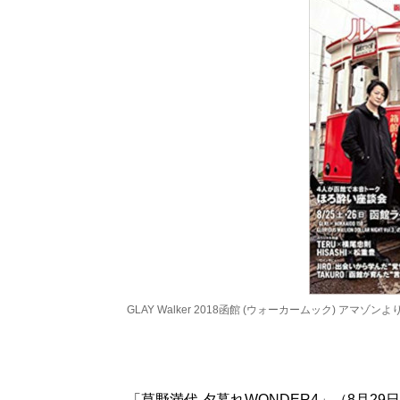
GLAY Walker 2018函館 (ウォーカームック) アマゾンよ
「草野満代 夕暮れWONDER4」（8月2