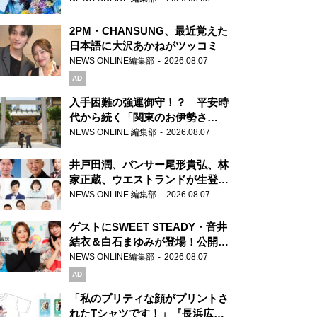
2PM・CHANSUNG、最近覚えた
日本語に大沢あかねがツッコミ
NEWS ONLINE編集部
2026.08.07
AD
入手困難の強運御守！？ 平安時
代から続く「関東のお伊勢さ
ま」、芝大神宮にてランパンプス
NEWS ONLINE 編集部
2026.08.07
が合格祈願！
井戸田潤、パンサー尾形貴弘、林
家正蔵、ウエストランドが生登
場！『ラジオビバリー昼ズ』
NEWS ONLINE 編集部
2026.08.07
ゲストにSWEET STEADY・音井
結衣＆白石まゆみが登場！公開収
録で素顔全開！
NEWS ONLINE編集部
2026.08.07
AD
「私のプリティな顔がプリントさ
れたTシャツです！」『長浜広奈