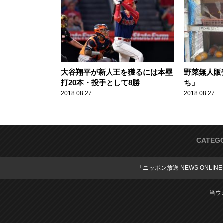
大谷翔平が新人王を獲るには本塁
野菜無人販
打20本・投手として8勝
ち」
2018.08.27
2018.08.27
CATEG
「ニッポン放送 NEWS ONLIN
当ウ