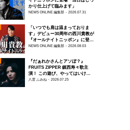
かり仕上げて臨みます」
NEWS ONLINE 編集部
2026.07.31
「いつでも肩は温まっておりま
す」デビュー30周年の西川貴教が
『オールナイトニッポン』に登
場！
NEWS ONLINE 編集部
2026.08.03
N
『だぁれかさんとアソぼ？』
FRUITS ZIPPER 鎮西寿々歌主
演！ この遊び、やってはいけま
せん。
八雲 ふみね
2026.07.25
N