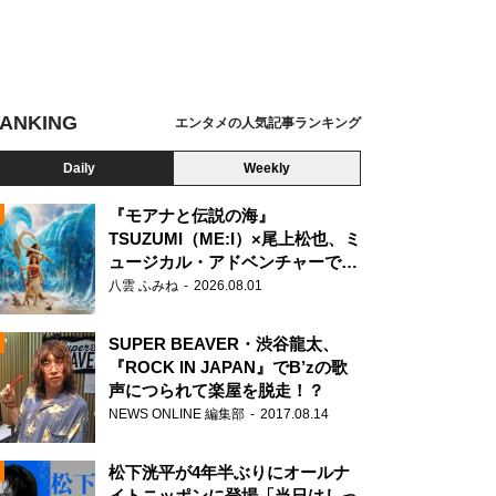
ANKING
エンタメの人気記事ランキング
Daily
Weekly
『モアナと伝説の海』
TSUZUMI（ME:I）×尾上松也、ミ
ュージカル・アドベンチャーで美
N
声を響かせる
八雲 ふみね
2026.08.01
SUPER BEAVER・渋谷龍太、
『ROCK IN JAPAN』でB’zの歌
声につられて楽屋を脱走！？
NEWS ONLINE 編集部
2017.08.14
松下洸平が4年半ぶりにオールナ
イトニッポンに登場「当日はしっ