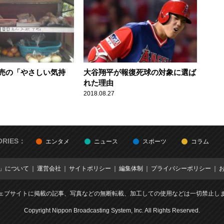
売の「やさしい気持
大谷翔平が報復死球の対象に選ば
れた理由
2018.08.27
ORIES：
エンタメ
ニュース
スポーツ
コラム
E」について
運営会社
サイトポリシー
編集体制
プライバシーポリシー
ェブサイトに掲載の記事、写真などの無断転載、加工しての使用などは一切禁止し
Copyright Nippon Broadcasting System, Inc. All Rights Reserved.