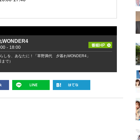
WONDER4
 - 18:00
らしを、あなたに！「草野満代 夕暮れWONDER4」
2日まで）