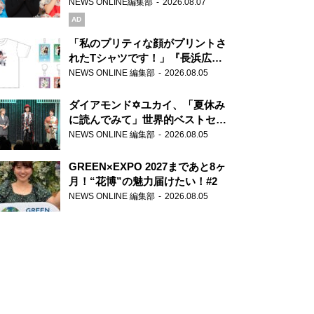
録で素顔全開！
NEWS ONLINE編集部
2026.08.07
AD
「私のプリティな顔がプリントさ
れたTシャツです！」『長浜広奈
天下無双』初の番組グッズ発売
NEWS ONLINE 編集部
2026.08.05
ダイアモンド✡ユカイ、「夏休み
に読んでみて」世界的ベストセラ
ー『アナスタシア』を紹介
NEWS ONLINE 編集部
2026.08.05
GREEN×EXPO 2027まであと8ヶ
月！“花博”の魅力届けたい！#2
NEWS ONLINE 編集部
2026.08.05