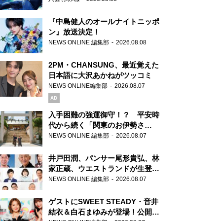
『中島健人のオールナイトニッポ
ン』放送決定！
NEWS ONLINE 編集部
2026.08.08
2PM・CHANSUNG、最近覚えた
日本語に大沢あかねがツッコミ
NEWS ONLINE編集部
2026.08.07
AD
入手困難の強運御守！？ 平安時
代から続く「関東のお伊勢さ
ま」、芝大神宮にてランパンプス
NEWS ONLINE 編集部
2026.08.07
が合格祈願！
井戸田潤、パンサー尾形貴弘、林
家正蔵、ウエストランドが生登
場！『ラジオビバリー昼ズ』
NEWS ONLINE 編集部
2026.08.07
ゲストにSWEET STEADY・音井
結衣＆白石まゆみが登場！公開収