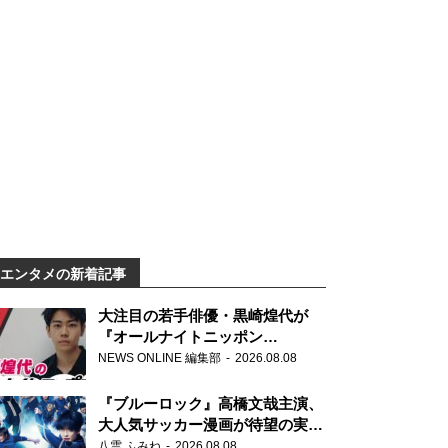
エンタメの新着記事
大注目の若手俳優・黒崎煌代が
『オールナイトニッポン
0(ZERO)』に初登場「今からとて
NEWS ONLINE 編集部
2026.08.08
もワクワクしております！」
『ブルーロック』高橋文哉主演、
大人気サッカー漫画が待望の実写
映画に
八雲 ふみね
2026.08.08