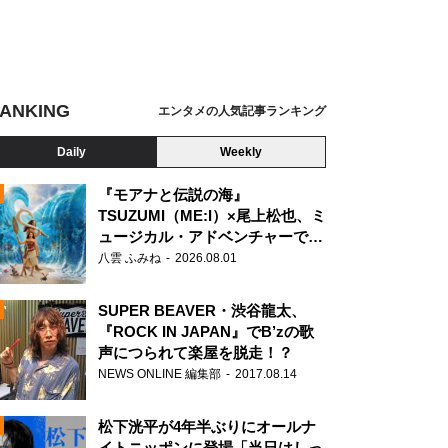
ANKING
エンタメの人気記事ランキング
Daily
Weekly
『モアナと伝説の海』
TSUZUMI（ME:I）×尾上松也、ミ
ュージカル・アドベンチャーで美
N
声を響かせる
八雲 ふみね
2026.08.01
SUPER BEAVER・渋谷龍太、
『ROCK IN JAPAN』でB’zの歌
声につられて楽屋を脱走！？
NEWS ONLINE 編集部
2017.08.14
松下洸平が4年半ぶりにオールナ
イトニッポンに登場「当日はしっ