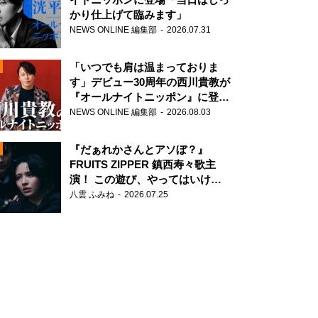
かり仕上げて臨みます」
NEWS ONLINE 編集部
2026.07.31
「いつでも肩は温まっておりま
す」デビュー30周年の西川貴教が
『オールナイトニッポン』に登
場！
NEWS ONLINE 編集部
2026.08.03
N
『だぁれかさんとアソぼ？』
FRUITS ZIPPER 鎮西寿々歌主
演！ この遊び、やってはいけま
せん。
八雲 ふみね
2026.07.25
N