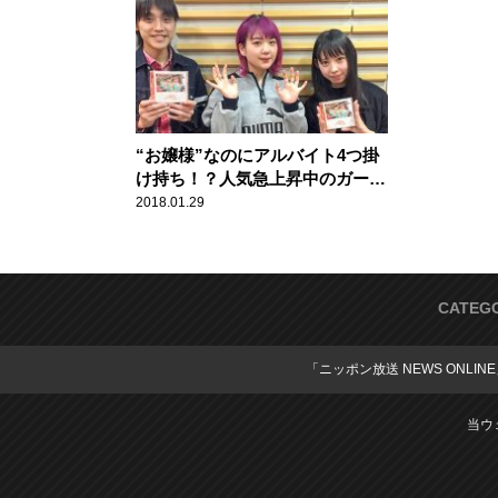
“お嬢様”なのにアルバイト4つ掛
け持ち！？人気急上昇中のガール
ズバンド
2018.01.29
CATEG
「ニッポン放送 NEWS ONLIN
当ウ