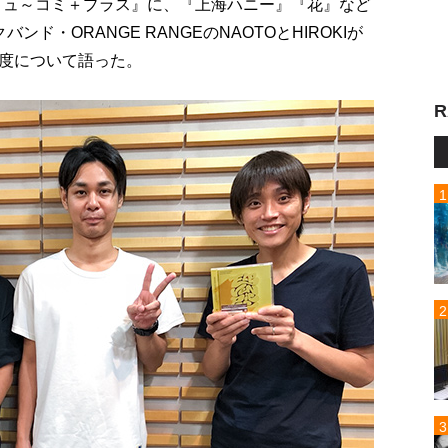
『ミュ～コミ＋プラス』に、『上海ハニー』『花』など
ド・ORANGE RANGEのNAOTOとHIROKIが
度について語った。
R