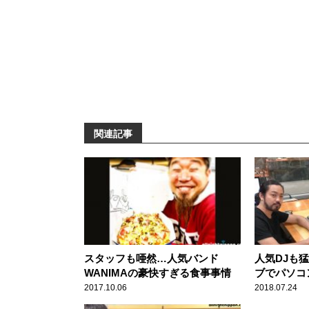
関連記事
スタッフも唖然…人気バンド
人気DJも
WANIMAの豪快すぎる食事事情
ブでパソコ
2017.10.06
2018.07.24