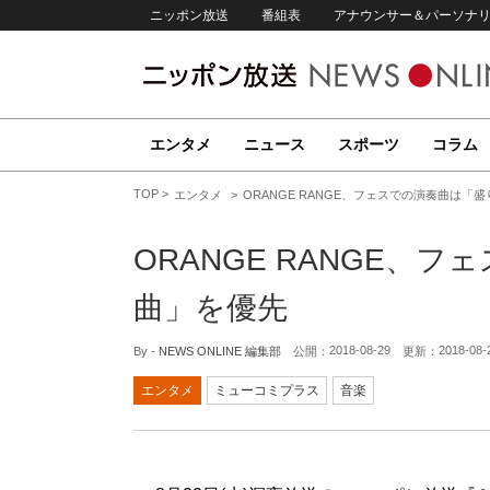
ニッポン放送
番組表
アナウンサー＆パーソナ
エンタメ
ニュース
スポーツ
コラム
TOP
エンタメ
ORANGE RANGE、フェスでの演奏曲は「
ORANGE RANGE、
曲」を優先
2018-08-29
2018-08-
By -
NEWS ONLINE 編集部
公開：
更新：
エンタメ
ミューコミプラス
音楽