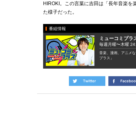
HIROKI。この言葉に吉田は「長年音楽
た様子だった。
番組情報
ミューコミプラ
毎週月曜〜木曜 24:00
音楽、漫画、アニメな
プラス」