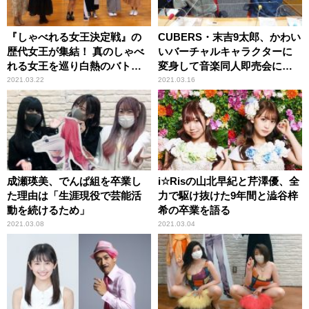
『しゃべれる女王決定戦』の
CUBERS・末吉9太郎、かわい
歴代女王が集結！ 真のしゃべ
いバーチャルキャラクターに
れる女王を巡り白熱のバトル
変身して音楽同人即売会に潜
を展開
入！
2021.03.22
2021.03.16
成瀬瑛美、でんぱ組を卒業し
i☆Risの山北早紀と芹澤優、全
た理由は「生涯現役で芸能活
力で駆け抜けた9年間と澁谷梓
動を続けるため」
希の卒業を語る
2021.03.08
2021.03.04