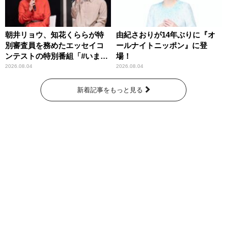
朝井リョウ、知花くららが特
由紀さおりが14年ぶりに『オ
別審査員を務めたエッセイコ
ールナイトニッポン』に登
ンテストの特別番組「#いまあ
場！
なたに伝えたいこと」
2026.08.04
2026.08.04
新着記事をもっと見る