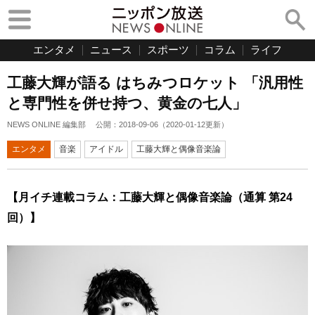
エンタメ
ニュース
スポーツ
コラム
ライフ
工藤大輝が語る はちみつロケット 「汎用性
と専門性を併せ持つ、黄金の七人」
NEWS ONLINE 編集部
公開：
2018-09-06
（
2020-01-12
更新）
エンタメ
音楽
アイドル
工藤大輝と偶像音楽論
【月イチ連載コラム：工藤大輝と偶像音楽論（通算 第24
回）】