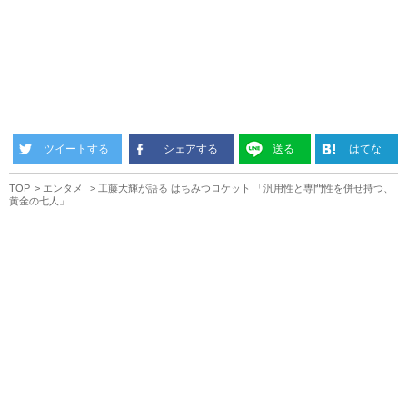
ツイートする
シェアする
送る
はてな
TOP
エンタメ
工藤大輝が語る はちみつロケット 「汎用性と専門性を併せ持つ、
黄金の七人」