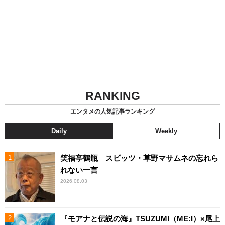
RANKING
エンタメの人気記事ランキング
Daily
Weekly
笑福亭鶴瓶 スピッツ・草野マサムネの忘れら
れない一言
2026.08.03
『モアナと伝説の海』TSUZUMI（ME:I）×尾上