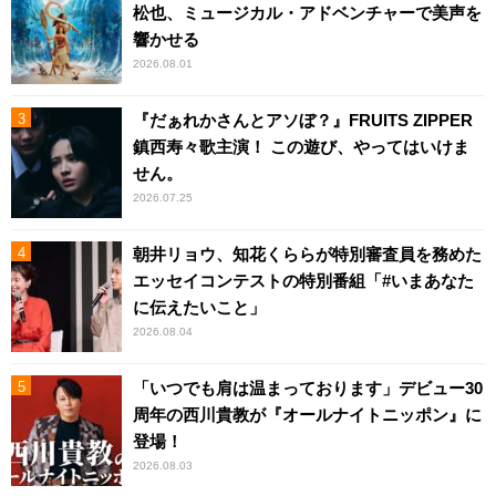
松也、ミュージカル・アドベンチャーで美声を
響かせる
2026.08.01
『だぁれかさんとアソぼ？』FRUITS ZIPPER
鎮西寿々歌主演！ この遊び、やってはいけま
せん。
2026.07.25
朝井リョウ、知花くららが特別審査員を務めた
エッセイコンテストの特別番組「#いまあなた
に伝えたいこと」
2026.08.04
「いつでも肩は温まっております」デビュー30
周年の西川貴教が『オールナイトニッポン』に
登場！
2026.08.03