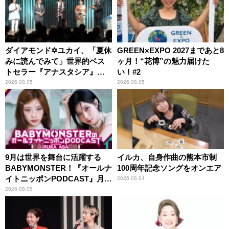
ダイアモンド✡ユカイ、「夏休
GREEN×EXPO 2027まであと8
みに読んでみて」世界的ベス
ヶ月！“花博”の魅力届けた
トセラー『アナスタシア』を
い！#2
紹介
2026.08.05
2026.08.05
9月は世界を舞台に活躍する
イルカ、自身作曲の熊本市制
BABYMONSTER！『オールナ
100周年記念ソングをオンエア
イトニッポンPODCAST』月替
2026.08.04
わりパーソナリティ
2026.08.05