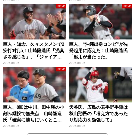
ら…」
NEW
NEW
巨人・知念、久々スタメンで2
巨人、“沖縄出身コンビ”が先
安打1打点！山崎隆造氏「泥臭
発起用に応えた！山崎隆造氏
さを感じる」、「ジャイアン
「起用が当たった」
ツには少ないタイプ」
2026.08.05
2026.08.05
NEW
巨人、8回は中川、田中瑛の小
天谷氏、広島の若手野手陣は
刻み継投で無失点 山崎隆造
秋山翔吾の「考え方であった
氏「確実に勝ちにいくとこ
り対応力を勉強して」
ろ」
2026.08.05
2026.08.05