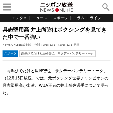
エンタメ
ニュース
スポーツ
コラム
ライフ
具志堅用高 井上尚弥はボクシングを見てき
た中で一番強い
NEWS ONLINE 編集部
公開：
2018-12-17
（
2018-12-17
更新）
スポーツ
高嶋ひでたけと里崎智也 サタデーバッテリートーク
「高嶋ひでたけと里崎智也 サタデーバッテリートーク」
（12月15日放送）では、元ボクシング世界チャンピオンの
具志堅用高が出演。WBA王者の井上尚弥選手について語っ
た。