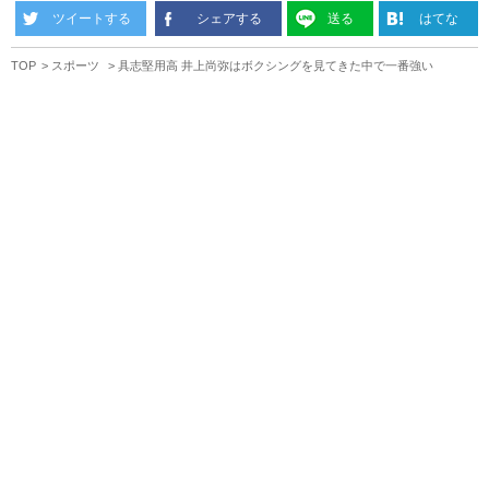
ツイートする
シェアする
送る
はてな
TOP
スポーツ
具志堅用高 井上尚弥はボクシングを見てきた中で一番強い