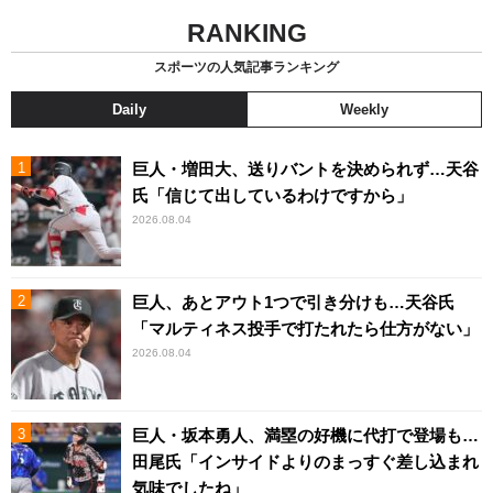
RANKING
スポーツの人気記事ランキング
Daily
Weekly
巨人・増田大、送りバントを決められず…天谷
氏「信じて出しているわけですから」
2026.08.04
巨人、あとアウト1つで引き分けも…天谷氏
「マルティネス投手で打たれたら仕方がない」
2026.08.04
巨人・坂本勇人、満塁の好機に代打で登場も…
田尾氏「インサイドよりのまっすぐ差し込まれ
気味でしたね」