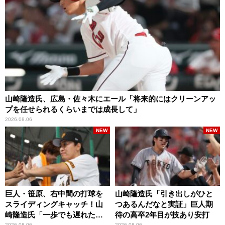
山崎隆造氏、広島・佐々木にエール「将来的にはクリーンアッ
プを任せられるくらいまでは成長して」
2026.08.06
NEW
NEW
巨人・笹原、右中間の打球を
山崎隆造氏「引き出しがひと
スライディングキャッチ！山
つあるんだなと実証」巨人期
崎隆造氏「一歩でも遅れた
待の高卒2年目が技あり安打
2026.08.06
2026.08.06