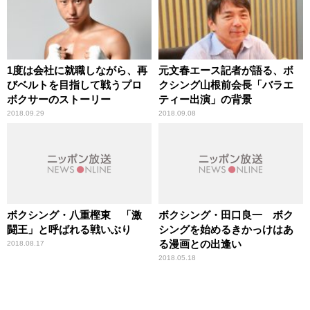
1度は会社に就職しながら、再
元文春エース記者が語る、ボ
びベルトを目指して戦うプロ
クシング山根前会長「バラエ
ボクサーのストーリー
ティー出演」の背景
2018.09.29
2018.09.08
ボクシング・八重樫東 「激
ボクシング・田口良一 ボク
闘王」と呼ばれる戦いぶり
シングを始めるきかっけはあ
る漫画との出逢い
2018.08.17
2018.05.18