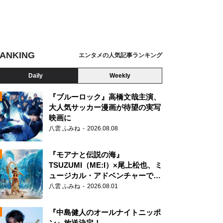
ANKING
エンタメの人気記事ランキング
Daily
Weekly
『ブルーロック』高橋文哉主演、
大人気サッカー漫画が待望の実写
映画に
N
八雲 ふみね
2026.08.08
『モアナと伝説の海』
TSUZUMI（ME:I）×尾上松也、ミ
ュージカル・アドベンチャーで美
声を響かせる
八雲 ふみね
2026.08.01
『中島健人のオールナイトニッポ
ン』放送決定！