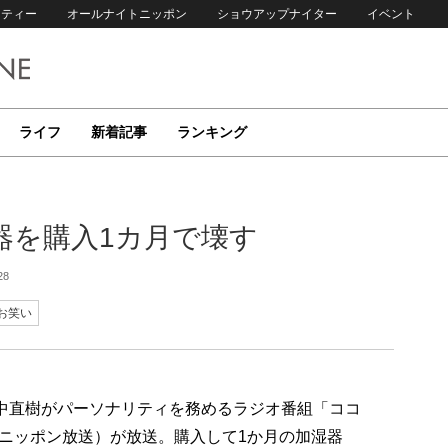
リティー
オールナイトニッポン
ショウアップナイター
イベント
ライフ
新着記事
ランキング
器を購入1カ月で壊す
28
お笑い
田中直樹がパーソナリティを務めるラジオ番組「ココ
」（ニッポン放送）が放送。購入して1か月の加湿器