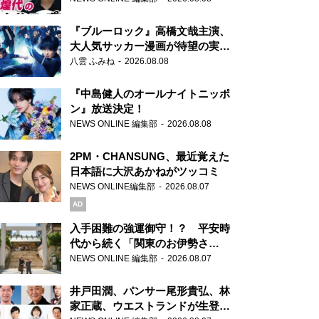
もワクワクしております！」
『ブルーロック』高橋文哉主演、
大人気サッカー漫画が待望の実写
映画に
八雲 ふみね
2026.08.08
『中島健人のオールナイトニッポ
ン』放送決定！
NEWS ONLINE 編集部
2026.08.08
2PM・CHANSUNG、最近覚えた
日本語に大沢あかねがツッコミ
NEWS ONLINE編集部
2026.08.07
AD
入手困難の強運御守！？ 平安時
代から続く「関東のお伊勢さ
ま」、芝大神宮にてランパンプス
NEWS ONLINE 編集部
2026.08.07
が合格祈願！
井戸田潤、パンサー尾形貴弘、林
家正蔵、ウエストランドが生登