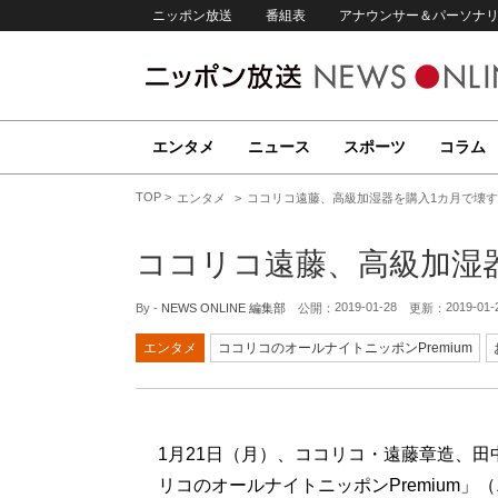
ニッポン放送
番組表
アナウンサー＆パーソナ
エンタメ
ニュース
スポーツ
コラム
TOP
エンタメ
ココリコ遠藤、高級加湿器を購入1カ月で壊す
ココリコ遠藤、高級加湿
2019-01-28
2019-01-
By -
NEWS ONLINE 編集部
公開：
更新：
エンタメ
ココリコのオールナイトニッポンPremium
1月21日（月）、ココリコ・遠藤章造、
リコのオールナイトニッポンPremium