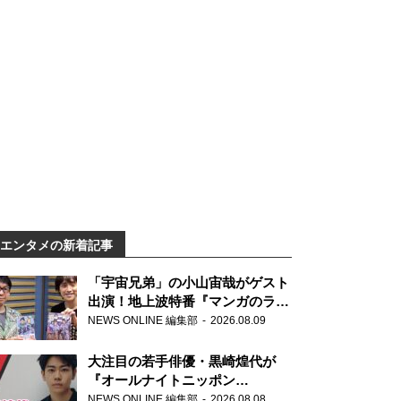
エンタメの新着記事
「宇宙兄弟」の小山宙哉がゲスト
出演！地上波特番『マンガのラジ
オ 宇宙兄弟スペシャル 』
NEWS ONLINE 編集部
2026.08.09
大注目の若手俳優・黒崎煌代が
『オールナイトニッポン
0(ZERO)』に初登場「今からとて
NEWS ONLINE 編集部
2026.08.08