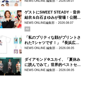
場！『ラジオビバリー昼ズ』
NEWS ONLINE 編集部
2026.08.07
ゲストにSWEET STEADY・音井
結衣＆白石まゆみが登場！公開収
録で素顔全開！
NEWS ONLINE編集部
2026.08.07
AD
「私のプリティな顔がプリントさ
れたTシャツです！」『長浜広奈
天下無双』初の番組グッズ発売
NEWS ONLINE 編集部
2026.08.05
ダイアモンド✡ユカイ、「夏休み
に読んでみて」世界的ベストセラ
ー『アナスタシア』を紹介
NEWS ONLINE 編集部
2026.08.05