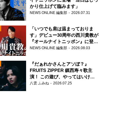
かり仕上げて臨みます」
NEWS ONLINE 編集部
2026.07.31
「いつでも肩は温まっておりま
す」デビュー30周年の西川貴教が
『オールナイトニッポン』に登
場！
NEWS ONLINE 編集部
2026.08.03
N
『だぁれかさんとアソぼ？』
FRUITS ZIPPER 鎮西寿々歌主
演！ この遊び、やってはいけま
せん。
八雲 ふみね
2026.07.25
N