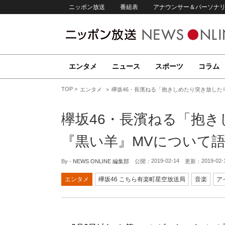
ニッポン放送
番組表
アナウンサー＆パーソナ
エンタメ
ニュース
スポーツ
コラム
TOP
エンタメ
欅坂46・長濱ねる「抱きしめたり突き放した
欅坂46・長濱ねる「抱
『黒い羊』MVについて
2019-02-14
2019-02-
By -
NEWS ONLINE 編集部
公開：
更新：
エンタメ
欅坂46 こちら有楽町星空放送局
音楽
ア