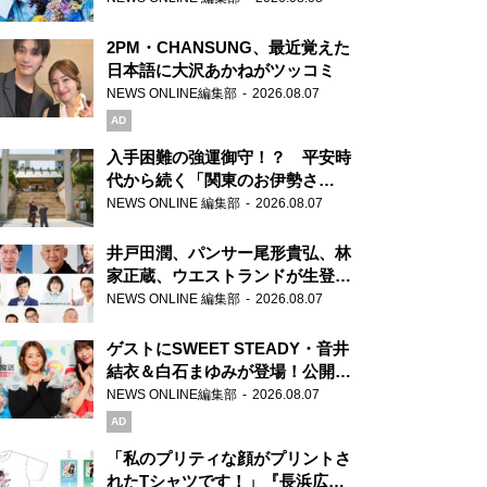
2PM・CHANSUNG、最近覚えた
日本語に大沢あかねがツッコミ
NEWS ONLINE編集部
2026.08.07
AD
入手困難の強運御守！？ 平安時
代から続く「関東のお伊勢さ
ま」、芝大神宮にてランパンプス
NEWS ONLINE 編集部
2026.08.07
が合格祈願！
井戸田潤、パンサー尾形貴弘、林
家正蔵、ウエストランドが生登
場！『ラジオビバリー昼ズ』
NEWS ONLINE 編集部
2026.08.07
ゲストにSWEET STEADY・音井
結衣＆白石まゆみが登場！公開収
録で素顔全開！
NEWS ONLINE編集部
2026.08.07
AD
「私のプリティな顔がプリントさ
れたTシャツです！」『長浜広奈