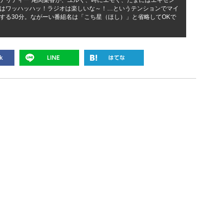
ナリティー”尾関梨香が、ユルく、時にエモく、たまにはエキセン
はワッハッハッ！ラジオは楽しいな～！…というテンションでマイ
する30分。ながーい番組名は「こち星（ほし）」と省略してOKで