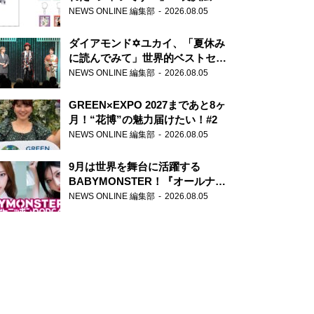
天下無双』初の番組グッズ発売
NEWS ONLINE 編集部
2026.08.05
ダイアモンド✡ユカイ、「夏休み
に読んでみて」世界的ベストセラ
ー『アナスタシア』を紹介
NEWS ONLINE 編集部
2026.08.05
GREEN×EXPO 2027まであと8ヶ
月！“花博”の魅力届けたい！#2
NEWS ONLINE 編集部
2026.08.05
9月は世界を舞台に活躍する
BABYMONSTER！『オールナイ
トニッポンPODCAST』月替わり
NEWS ONLINE 編集部
2026.08.05
パーソナリティ