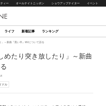
リティー
オールナイトニッポン
ショウアップナイター
イベント
ライフ
新着記事
ランキング
り」～新曲『黒い羊』MVについて語る
きしめたり突き放したり」～新曲
語る
14
イドル