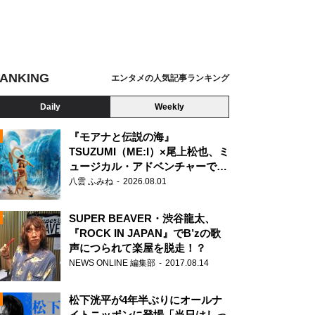
ANKING
エンタメの人気記事ランキング
Daily
Weekly
『モアナと伝説の海』
TSUZUMI（ME:I）×尾上松也、ミ
ュージカル・アドベンチャーで美
N
声を響かせる
八雲 ふみね
2026.08.01
SUPER BEAVER・渋谷龍太、
『ROCK IN JAPAN』でB’zの歌
声につられて楽屋を脱走！？
NEWS ONLINE 編集部
2017.08.14
松下洸平が4年半ぶりにオールナ
イトニッポンに登場「当日はしっ