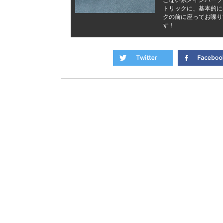
こない系メインパーソ
トリックに、基本的に
クの前に座ってお喋り
す！