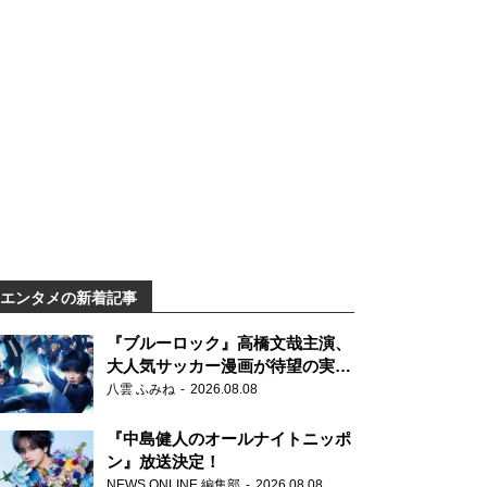
エンタメの新着記事
『ブルーロック』高橋文哉主演、
大人気サッカー漫画が待望の実写
映画に
八雲 ふみね
2026.08.08
『中島健人のオールナイトニッポ
ン』放送決定！
NEWS ONLINE 編集部
2026.08.08