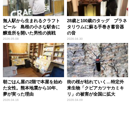
無人駅から生まれるクラフト
28歳と100歳のタッグ プラネ
ビール 島根の小さな駅舎に
タリウムに蘇る手巻き蓄音器
醸造所を開いた男性の挑戦
の音
2026.05.08
2026.04.30
朝ごはん屋の2階で本屋を始め
街の桜が枯れていく…特定外
た女性。熊本地震から10年、
来生物「クビアカツヤカミキ
夢が実った理由
リ」の被害が全国に拡大
2026.04.16
2026.04.09