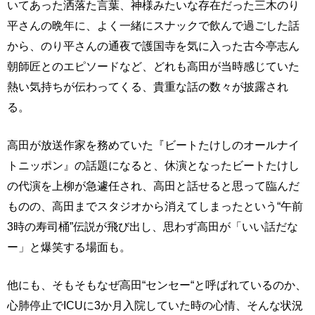
いてあった洒落た言葉、神様みたいな存在だった三木のり
平さんの晩年に、よく一緒にスナックで飲んで過ごした話
から、のり平さんの通夜で護国寺を気に入った古今亭志ん
朝師匠とのエピソードなど、どれも高田が当時感じていた
熱い気持ちが伝わってくる、貴重な話の数々が披露され
る。
高田が放送作家を務めていた『ビートたけしのオールナイ
トニッポン』の話題になると、休演となったビートたけし
の代演を上柳が急遽任され、高田と話せると思って臨んだ
ものの、高田までスタジオから消えてしまったという“午前
3時の寿司桶”伝説が飛び出し、思わず高田が「いい話だな
ー」と爆笑する場面も。
他にも、そもそもなぜ高田“センセー“と呼ばれているのか、
心肺停止でICUに3か月入院していた時の心情、そんな状況