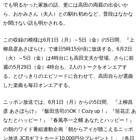
でも明るかった家族の話、更には高田の両親の出会いか
ら、おかみさん（夫人）との馴れ初めなど、普段はなかな
か聞けない話も明かされる。
この収録の模様は6月1日（月）～5日（金）の5日間、『上
柳昌彦あさぼらけ』で連日5時15分頃に放送する。6月2日
（火）～5日（金）は4時台にも高田文夫が登場。さらに前
週の5月29日（金）4時台も、2人のトークをオンエアす
る。とびっきりのエピソードに合わせて、高田自らが選曲
した楽曲も毎日オンエアする。
ニッポン放送では、6月1日（月）からの5日間、 『上柳昌
彦 あさぼらけ』『飯田浩司のOK！Cozy up！』『垣花正 あ
なたとハッピー！』『春風亭一之輔 あなたとハッピー！』
の朝のワイド番組連動企画「朝からアイが聴こえるニッポ
ン放送 JCBギフトカード10,000円分プレゼント！」（各日