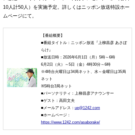
10人計50人）を実施予定。詳しくはニッポン放送特設ホー
ムページにて。
【番組概要】
■番組タイトル：ニッポン放送『上柳昌彦 あさぼ
らけ』
■放送日時：2026年6月1日（月）5時～6時
6月2日（火）～5日（金）4時30分～6時
※4時台火曜日は34局ネット、水～金曜日は35局
ネット
※5時台3局ネット
■パーソナリティ：上柳昌彦アナウンサー
■ゲスト：高田文夫
■メールアドレス：
ue@1242.com
■ホームページ：
https://www.1242.com/asaborake/