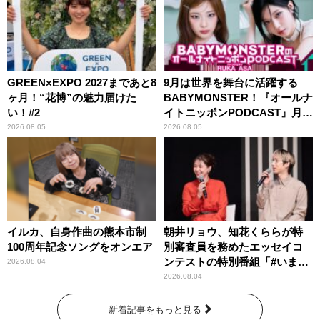
GREEN×EXPO 2027まであと8
9月は世界を舞台に活躍する
ヶ月！“花博”の魅力届けた
BABYMONSTER！『オールナ
い！#2
イトニッポンPODCAST』月替
わりパーソナリティ
2026.08.05
2026.08.05
イルカ、自身作曲の熊本市制
朝井リョウ、知花くららが特
100周年記念ソングをオンエア
別審査員を務めたエッセイコ
ンテストの特別番組「#いまあ
2026.08.04
なたに伝えたいこと」
2026.08.04
新着記事をもっと見る