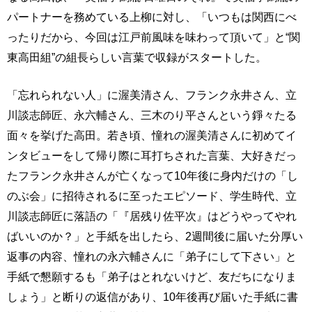
パートナーを務めている上柳に対し、「いつもは関西にべ
ったりだから、今回は江戸前風味を味わって頂いて」と“関
東高田組”の組長らしい言葉で収録がスタートした。
「忘れられない人」に渥美清さん、フランク永井さん、立
川談志師匠、永六輔さん、三木のり平さんという錚々たる
面々を挙げた高田。若き頃、憧れの渥美清さんに初めてイ
ンタビューをして帰り際に耳打ちされた言葉、大好きだっ
たフランク永井さんが亡くなって10年後に身内だけの「し
のぶ会」に招待されるに至ったエピソード、学生時代、立
川談志師匠に落語の「『居残り佐平次』はどうやってやれ
ばいいのか？」と手紙を出したら、2週間後に届いた分厚い
返事の内容、憧れの永六輔さんに「弟子にして下さい」と
手紙で懇願するも「弟子はとれないけど、友だちになりま
しょう」と断りの返信があり、10年後再び届いた手紙に書