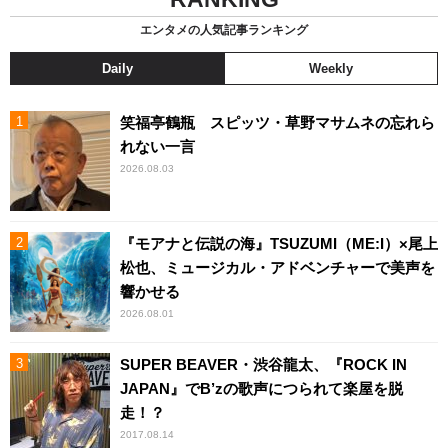
エンタメの人気記事ランキング
Daily
Weekly
笑福亭鶴瓶 スピッツ・草野マサムネの忘れら
れない一言
2026.08.03
『モアナと伝説の海』TSUZUMI（ME:I）×尾上
松也、ミュージカル・アドベンチャーで美声を
響かせる
2026.08.01
SUPER BEAVER・渋谷龍太、『ROCK IN
JAPAN』でB’zの歌声につられて楽屋を脱
走！？
2017.08.14