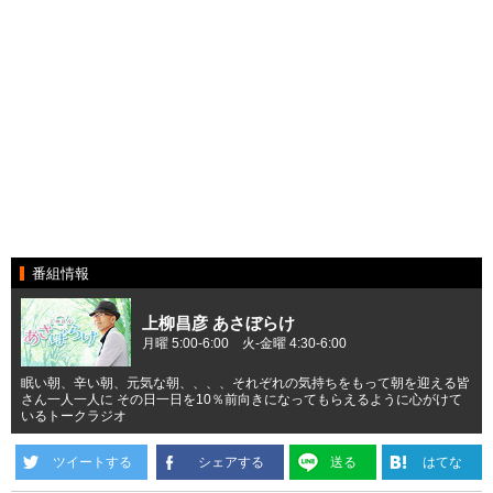
番組情報
上柳昌彦 あさぼらけ
月曜 5:00-6:00 火-金曜 4:30-6:00
眠い朝、辛い朝、元気な朝、、、、それぞれの気持ちをもって朝を迎える皆
さん一人一人に その日一日を10％前向きになってもらえるように心がけて
いるトークラジオ
ツイートする
シェアする
送る
はてな