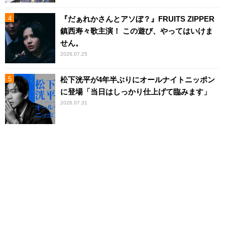
『だぁれかさんとアソぼ？』FRUITS ZIPPER
鎮西寿々歌主演！ この遊び、やってはいけま
せん。
2026.07.25
松下洸平が4年半ぶりにオールナイトニッポン
に登場「当日はしっかり仕上げて臨みます」
2026.07.31