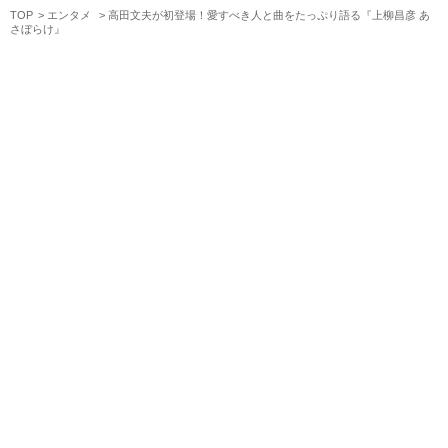
TOP
エンタメ
高田文夫が初登場！愛すべき人と曲をたっぷり語る『上柳昌彦 あ
さぼらけ』