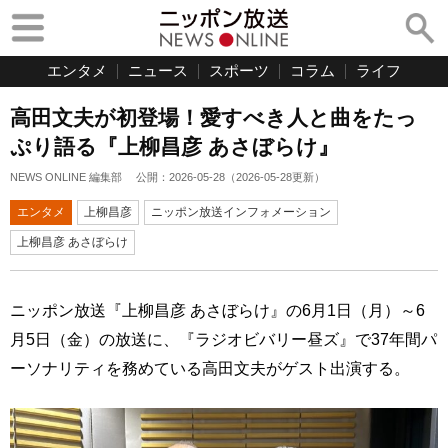
エンタメ
ニュース
スポーツ
コラム
ライフ
高田文夫が初登場！愛すべき人と曲をたっ
ぷり語る『上柳昌彦 あさぼらけ』
NEWS ONLINE 編集部
公開：
2026-05-28
（
2026-05-28
更新）
エンタメ
上柳昌彦
ニッポン放送インフォメーション
上柳昌彦 あさぼらけ
ニッポン放送『上柳昌彦 あさぼらけ』の6月1日（月）～6
月5日（金）の放送に、『ラジオビバリー昼ズ』で37年間パ
ーソナリティを務めている高田文夫がゲスト出演する。