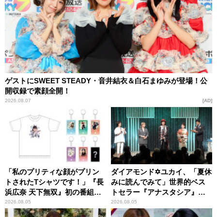
ゲストにSWEET STEADY・音井結衣＆白石まゆみが登場！公
開収録で素顔全開！
2026.08.07
AD
「私のプリティな顔がプリン
ダイアモンド✡ユカイ、「夏休
トされたTシャツです！」『長
みに読んでみて」世界的ベス
浜広奈 天下無双』初の番組グ
トセラー『アナスタシア』を
ッズ発売
紹介
2026.08.05
2026.08.05