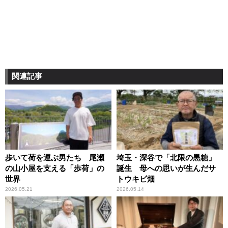
関連記事
歩いて荷を運ぶ男たち 尾瀬
埼玉・深谷で「北限の黒糖」
の山小屋を支える「歩荷」の
誕生 母への思いが生んだサ
世界
トウキビ畑
2026.05.21
2026.05.14