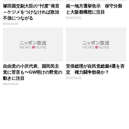
塚田国交副大臣の“忖度”発言
統一地方選挙告示 保守分裂
～ケジメをつけなければ政治
と大阪都構想に注目
不信につながる
2019.03.21
2019.04.04
自由党の小沢代表、国民民主
安倍総理が自民党総裁4選を否
党に苦言も〜GW明けの野党の
定 権力闘争勃発か？
動きに注目
2019.03.21
2019.04.04