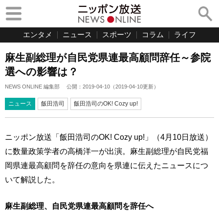
エンタメ
ニュース
スポーツ
コラム
ライフ
麻生副総理が自民党県連最高顧問辞任～参院
選への影響は？
NEWS ONLINE 編集部
公開：
2019-04-10
（
2019-04-10
更新）
ニュース
飯田浩司
飯田浩司のOK! Cozy up!
ニッポン放送「飯田浩司のOK! Cozy up!」（4月10日放送）
に数量政策学者の高橋洋一が出演。麻生副総理が自民党福
岡県連最高顧問を辞任の意向を県連に伝えたニュースにつ
いて解説した。
麻生副総理、自民党県連最高顧問を辞任へ