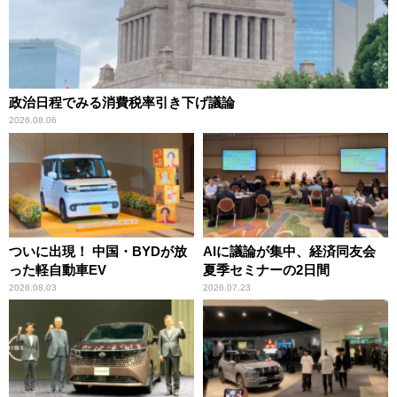
政治日程でみる消費税率引き下げ議論
2026.08.06
ついに出現！ 中国・BYDが放
AIに議論が集中、経済同友会
った軽自動車EV
夏季セミナーの2日間
2026.08.03
2026.07.23