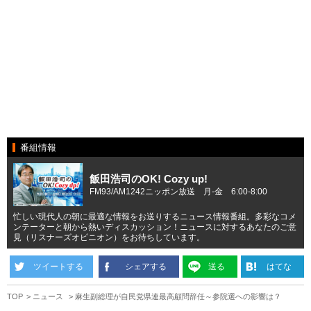
番組情報
飯田浩司のOK! Cozy up!
FM93/AM1242ニッポン放送 月-金 6:00-8:00
忙しい現代人の朝に最適な情報をお送りするニュース情報番組。多彩なコメ
ンテーターと朝から熱いディスカッション！ニュースに対するあなたのご意
見（リスナーズオピニオン）をお待ちしています。
ツイートする
シェアする
送る
はてな
TOP
ニュース
麻生副総理が自民党県連最高顧問辞任～参院選への影響は？