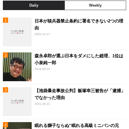
Daily
Weekly
日本が核兵器禁止条約に署名できない2つの理
由
2020.10.27
森永卓郎が選ぶ日本をダメにした総理、1位は
小泉純一郎
2018.08.22
【池袋暴走事故公判】飯塚幸三被告が「逮捕」
でなかった理由
2021.06.21
眠れる獅子ならぬ“眠れる高級ミニバンの元