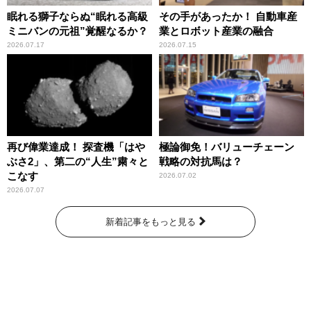
眠れる獅子ならぬ“眠れる高級
その手があったか！ 自動車産
ミニバンの元祖”覚醒なるか？
業とロボット産業の融合
2026.07.17
2026.07.15
再び偉業達成！ 探査機「はや
極論御免！バリューチェーン
ぶさ2」、第二の“人生”粛々と
戦略の対抗馬は？
こなす
2026.07.02
2026.07.07
新着記事をもっと見る