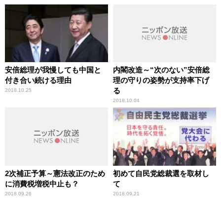
安倍総理が我慢しても中国と
内閣改造～“次のない”安倍総
付き合い続ける理由
理の守りの姿勢が支持率下げ
る
2018.10.25
2018.10.04
2次補正予算～憲法改正のため
初めて自民党総裁選を取材し
に消費税増税中止も？
て
2018.09.26
2018.09.21