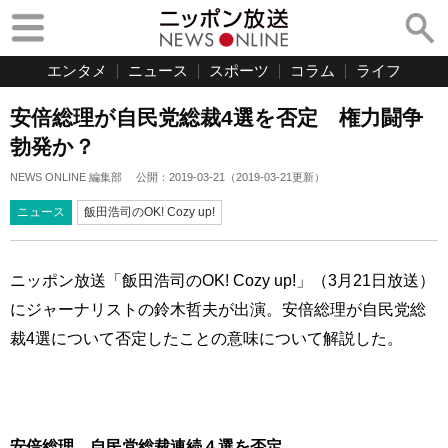
エンタメ
ニュース
スポーツ
コラム
ライフ
安倍総理が自民党総裁4選を否定 権力闘争
勃発か？
NEWS ONLINE 編集部
公開：
2019-03-21
（
2019-03-21
更新）
ニュース
飯田浩司のOK! Cozy up!
ニッポン放送「飯田浩司のOK! Cozy up!」（3月21日放送）
にジャーナリストの鈴木哲夫が出演。安倍総理が自民党総
裁4選について否定したことの意味について解説した。
安倍総理、自民党総裁連続４選を否定