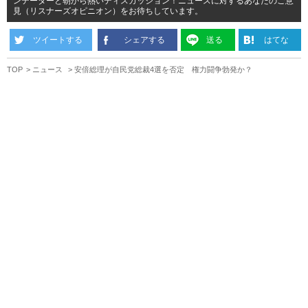
ンテーターと朝から熱いディスカッション！ニュースに対するあなたのご意
見（リスナーズオピニオン）をお待ちしています。
ツイートする
シェアする
送る
はてな
TOP
ニュース
安倍総理が自民党総裁4選を否定 権力闘争勃発か？