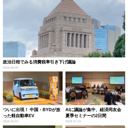
政治日程でみる消費税率引き下げ議論
2026.08.06
ついに出現！ 中国・BYDが放
AIに議論が集中、経済同友会
った軽自動車EV
夏季セミナーの2日間
2026.08.03
2026.07.23