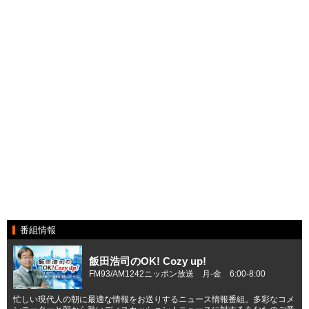
番組情報
飯田浩司のOK! Cozy up!
FM93/AM1242ニッポン放送 月-金 6:00-8:00
忙しい現代人の朝に最適な情報をお送りするニュース情報番組。多彩なコメ