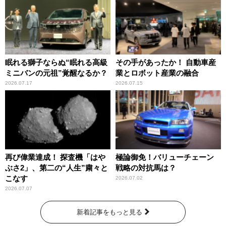
眠れる獅子ならぬ“眠れる高級
その手があったか！ 自動車産
ミニバンの元祖”覚醒なるか？
業とロボット産業の融合
2026.07.17
2026.07.15
再び偉業達成！ 探査機「はや
極論御免！バリューチェーン
ぶさ2」、第二の“人生”粛々と
戦略の対抗馬は？
こなす
2026.07.02
2026.07.07
新着記事をもっと見る