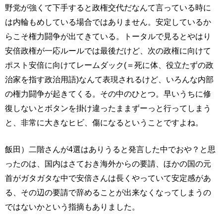
野党が強くて下手すると政権交代だなんて言っている時に
は内輪もめしている場合ではありません。安定しているか
らこそ権力闘争が出てきている。トータルで見るとやはり
安倍政権が一応ルールでは最後だけど、次の政権に向けて
ポスト安倍に向けてレームダック(＝死に体、役立たずの政
治家を指す政治用語)なんて表現されるけど、いろんな内部
の権力闘争が起きてくる。その中のひとつ。早いうちに修
復しないとボタンを掛け違ったままずーっと行ってしまう
と、非常に大きなヒビ、傷になるということですよね。
飯田）二階さんが4選はありうると発言した中でおや？と思
ったのは、国内はさておき海外からの要請、ほかの国の元
首がガタガタな中で安倍さんは長くやっていて安定感があ
る、その辺の要請で辞めることが出来なくなってしまうの
ではないかという指摘もありました。