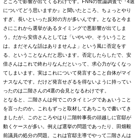
ところで影響が出てくるわけです。FNNの世論調査で『4選
についてどう思いますか』と聞いたところ、ちょっとやり
すぎ、長いといった反対の方が多いんです。となると今ま
さにこれから選挙があるタイミングで悪影響が出てしま
う。だから安倍さんとしては「いやいや、そういうこと
は。まだそんな話はありませんよ」という風に否定をす
る、ということなんだと思います。否定したらしたで、安
倍さんはこれで終わりなんだといって、求心力がなくなっ
てしまいます。実はこれについて発言すること自体がマイ
ナスなんです。だけど発言せざるを得ないように持ってい
ったのは二階さんの4選の会見となるわけです。
となると、二階さんは何でこのタイミングであぁいうこと
を言ったのか。これもずっと取材してあちこちで書いてき
ましたが、このところやはり二階幹事長の頭越しに官邸が
動くケースが多い。例えば選挙の問題であったり、田畑毅
前議員の処分の問題。これは官邸主導でやって二階さんは