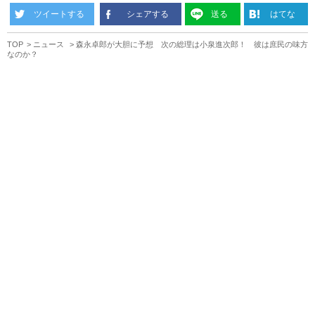
ツイートする
シェアする
送る
はてな
TOP
ニュース
森永卓郎が大胆に予想 次の総理は小泉進次郎！ 彼は庶民の味方
なのか？