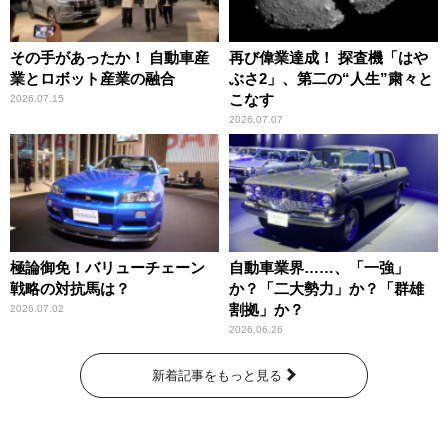
その手があったか！ 自動車産
再び偉業達成！ 探査機「はや
業とロボット産業の融合
ぶさ2」、第二の“人生”粛々と
こなす
2026.07.15
2026.07.07
極論御免！バリューチェーン
自動車業界……、「一強」
戦略の対抗馬は？
か？「二大勢力」か？「群雄
割拠」か？
2026.07.02
2026.06.26
新着記事をもっと見る