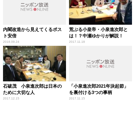
内閣改造から見えてくるポス
荒ぶる小皇帝・小泉進次郎と
ト安倍
は！？中瀬ゆかりが解説！
2018.09.24
2017.11.18
石破茂 小泉進次郎は日本の
「小泉進次郎2021年決起節」
ために大切な人
を裏付ける3つの事柄
2017.12.15
2017.11.15