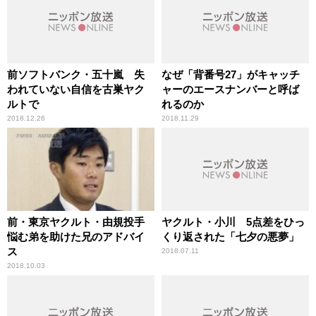
前ソフトバンク・五十嵐 失
なぜ「背番号27」がキャッチ
われていない自信を古巣ヤク
ャーのエースナンバーと呼ば
ルトで
れるのか
2018.12.26
2018.11.29
前・東京ヤクルト・由規投手
ヤクルト・小川 5点差をひっ
悩む弟を助けた兄のアドバイ
くり返された「七夕の悪夢」
ス
2018.07.11
2018.10.03