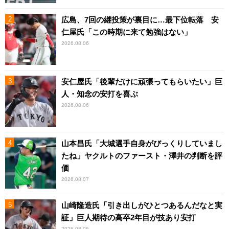
広島、7回の継投策が裏目に…最下位転落 安
仁屋氏「この時期に来て勉強はない」
2026.08.06
安仁屋氏「後輩だけに頑張ってもらいたい」巨
人・知念の安打を喜ぶ
2026.08.06
山本昌氏「大城選手自身がびっくりしていまし
たね」ヤクルトのファースト・澤井の判断を評
価
2026.08.07
山崎隆造氏「引き出しがひとつあるんだなと実
証」巨人期待の高卒2年目が技あり安打
2026.08.06