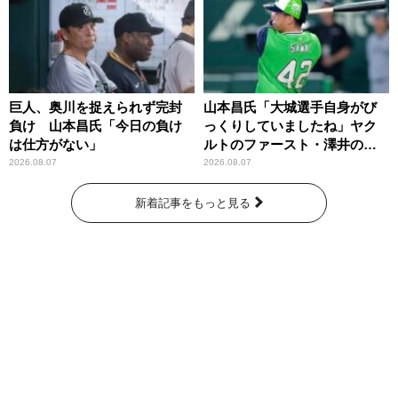
巨人、奥川を捉えられず完封
山本昌氏「大城選手自身がび
負け 山本昌氏「今日の負け
っくりしていましたね」ヤク
は仕方がない」
ルトのファースト・澤井の判
断を評価
2026.08.07
2026.08.07
新着記事をもっと見る