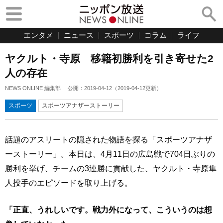
エンタメ
ニュース
スポーツ
コラム
ライフ
ヤクルト・寺原 移籍初勝利を引き寄せた2
人の存在
NEWS ONLINE 編集部
公開：
2019-04-12
（
2019-04-12
更新）
スポーツ
スポーツアナザーストーリー
話題のアスリートの隠された物語を探る「スポーツアナザ
ーストーリー」。本日は、4月11日の広島戦で704日ぶりの
勝利を挙げ、チームの3連勝に貢献した、ヤクルト・寺原隼
人投手のエピソードを取り上げる。
「正直、うれしいです。戦力外になって、こういうのは想