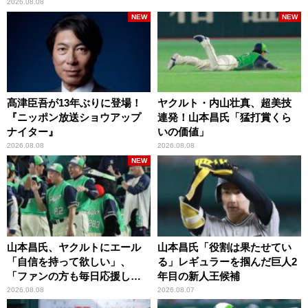
2026.08.08
NEW
NEW
髙津臣吾が13年ぶりに登場！
ヤクルト・内山壮真、超美技
『ニッポン放送ショウアップ
連発！山本昌氏「猛打賞くら
ナイター』
いの価値」
2026.08.08
2026.08.08
NEW
山本昌氏、ヤクルトにエール
山本昌氏「役割は果たせてい
「自信を持って欲しい」、
る」レギュラーを掴んだ巨人2
「ファンの方も毎日応援して
年目の新人王候補
くれています」
2026.08.08
2026.08.07