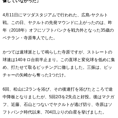
像していなかった」
4月11日にマツダスタジアムで行われた、広島-ヤクルト
戦。この日、ヤクルトの先発マウンドに上がったのは、昨
年（2018年）オフにソフトバンクを戦力外となった35歳の
ベテラン・寺原隼人でした。
かつては速球派として鳴らした寺原ですが、ストレートの
球速は140キロ台前半止まり。この直球と変化球を低めに集
め、打たせて取るピッチングに徹しました。三振は、ピッ
チャーの矢崎から奪った1つだけ。
6回、松山に2ランを浴び、その後連打を浴びたところで途
中降板となりましたが、5回2/3を2失点と好投。後はマクガ
フ、近藤、石山とつないでヤクルトが逃げ切り、寺原はソ
フトバンク時代以来、704日ぶりの白星を挙げました。