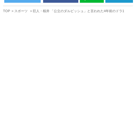
TOP
スポーツ
巨人・桜井 「公立のダルビッシュ」と言われた4年前のドラ1