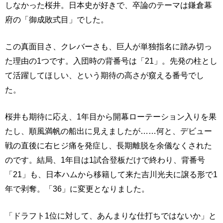
しなかった桜井。日本史が好きで、卒論のテーマは鎌倉幕
府の「御成敗式目」でした。
この真面目さ、クレバーさも、巨人が単独指名に踏み切っ
た理由の1つです。入団時の背番号は「21」。先発の柱とし
て活躍してほしい、という期待の高さが窺える番号でし
た。
桜井も期待に応え、1年目から開幕ローテーション入りを果
たし、順風満帆の船出に見えましたが……何と、デビュー
戦の直後に右ヒジ痛を発症し、長期離脱を余儀なくされた
のです。結局、1年目は1試合登板だけで終わり、背番号
「21」も、日本ハムから移籍して来た吉川光夫に譲る形で1
年で剥奪。「36」に変更となりました。
「ドラフト1位に対して、あんまりな仕打ちではないか」と