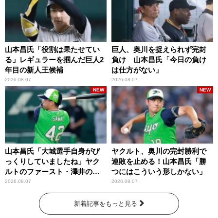
山本昌氏「役割は果たせてい
巨人、奥川を捉えられず完封
る」レギュラーを掴んだ巨人2
負け 山本昌氏「今日の負け
年目の新人王候補
は仕方がない」
2026.08.07
2026.08.07
NEW
NEW
山本昌氏「大城選手自身がび
ヤクルト、奥川の完封勝利で
っくりしていましたね」ヤク
連敗を止める！山本昌氏「勝
ルトのファースト・澤井の判
つにはこういう形しかない」
断を評価
2026.08.07
2026.08.07
新着記事をもっと見る