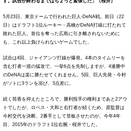
す。試合が終わるまではちょっと緊張した」（桜井）
5月23日、東京ドームで行われた巨人-DeNA戦。前日（22
日）はドラフト1位ルーキー・高橋がDeNA打線に打たれて
敗れた巨人。首位を奪った広島に引き離されないために
も、これ以上負けられないゲームでした。
試合は4回、ジャイアンツ打線が爆発。4本のタイムリーを
含む打者一巡の猛攻で、一挙6点を先制しますが、4連勝中
のDeNAは楽に勝たせてくれません。5回、巨人先発・今村
がソトに3ランを浴び、3点差に。
続く筒香を抑えたところで、勝利投手の権利まであと2アウ
トでしたが、ロペス・大和と右打者が続くため、原監督は
今村交代を決断。2番手として登板させたのが、今年4年
目、2015年のドラフト1位右腕・桜井でした。