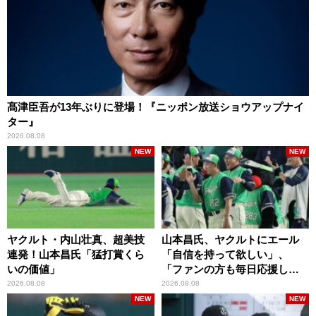
髙津臣吾が13年ぶりに登場！『ニッポン放送ショウアップナイ
ター』
2026.08.08
NEW
NEW
ヤクルト・内山壮真、超美技
山本昌氏、ヤクルトにエール
連発！山本昌氏「猛打賞くら
「自信を持って欲しい」、
いの価値」
「ファンの方も毎日応援して
くれています」
2026.08.08
2026.08.08
NEW
NEW