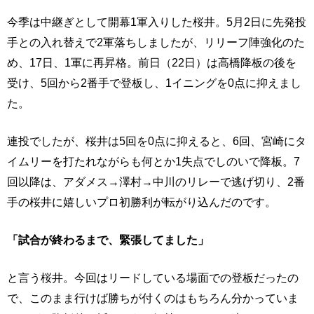
今季は中継ぎとして開幕1軍入りした桜井。5月2日に先発投
手との入れ替えで2軍落ちしましたが、リリーフ陣強化のた
め、17日、1軍に再昇格。前日（22日）は高橋降板の後を
受け、5回から2番手で登板し、1イニングを0点に抑えまし
た。
連投でしたが、桜井は5回を0点に抑えると、6回、宮崎にタ
イムリーを打たれながらも何とか1失点でしのいで降板。7
回以降は、アダメス→澤村→中川のリレーで逃げ切り、2番
手の桜井に嬉しいプロ初勝利が転がり込んだのです。
「試合が終わるまで、緊張してました」
と言う桜井。今回はリードしている場面での登板だったの
で、このまま行けば勝ちが付くのはもちろん分かっていま