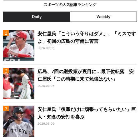
スポーツの人気記事ランキング
Daily
Weekly
安仁屋氏「こういう守りはダメ」、「ミスです
よ」初回の広島の守備に苦言
2026.08.06
広島、7回の継投策が裏目に…最下位転落 安
仁屋氏「この時期に来て勉強はない」
2026.08.06
安仁屋氏「後輩だけに頑張ってもらいたい」巨
人・知念の安打を喜ぶ
2026.08.06