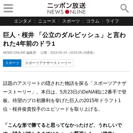
エンタメ
ニュース
スポーツ
コラム
ライフ
巨人・桜井 「公立のダルビッシュ」と言わ
れた4年前のドラ1
NEWS ONLINE 編集部
公開：
2019-05-24
（
2019-05-24
更新）
スポーツ
スポーツアナザーストーリー
話題のアスリートの隠された物語を探る「スポーツアナザ
ーストーリー」。本日は、5月23日のDeNA戦に2番手で登
板。待望のプロ初勝利を挙げた巨人の2015年ドラフト1
位・桜井俊貴投手のエピソードを取り上げる。
「こんな形で勝てると思ってなかったけど、うれしいで