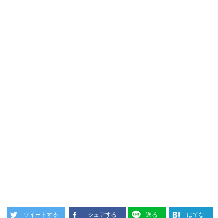
ツイートする
シェアする
送る
はてな