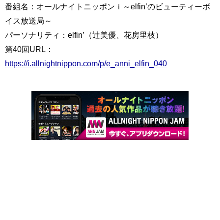
番組名：オールナイトニッポンｉ～elfin’のビューティーボ
イス放送局～
パーソナリティ：elfin’（辻美優、花房里枝）
第40回URL：
https://i.allnightnippon.com/p/e_anni_elfin_040