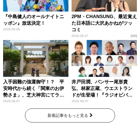
『中島健人のオールナイトニ
2PM・CHANSUNG、最近覚え
ッポン』放送決定！
た日本語に大沢あかねがツッ
コミ
2026.08.08
2026.08.07
AD
入手困難の強運御守！？ 平
井戸田潤、パンサー尾形貴
安時代から続く「関東のお伊
弘、林家正蔵、ウエストラン
勢さま」、芝大神宮にてラン
ドが生登場！『ラジオビバリ
パンプスが合格祈願！
ー昼ズ』
2026.08.07
2026.08.07
新着記事をもっと見る