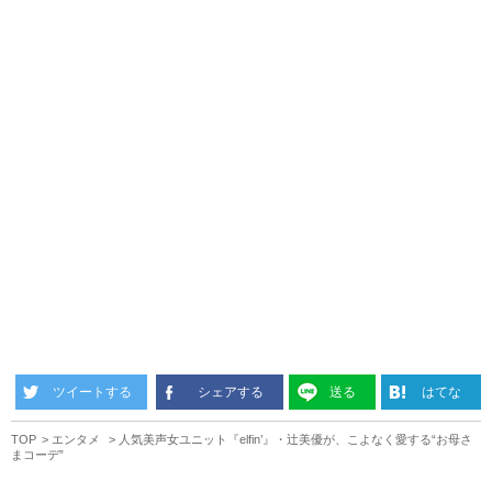
ツイートする
シェアする
送る
はてな
TOP
エンタメ
人気美声女ユニット『elfin’』・辻美優が、こよなく愛する“お母さ
まコーデ”