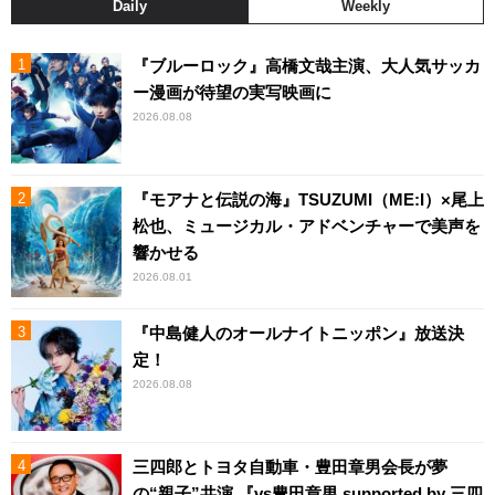
Daily
Weekly
『ブルーロック』高橋文哉主演、大人気サッカ
ー漫画が待望の実写映画に
2026.08.08
『モアナと伝説の海』TSUZUMI（ME:I）×尾上
松也、ミュージカル・アドベンチャーで美声を
響かせる
2026.08.01
『中島健人のオールナイトニッポン』放送決
定！
2026.08.08
三四郎とトヨタ自動車・豊田章男会長が夢
の“親子”共演 『vs豊田章男 supported by 三四