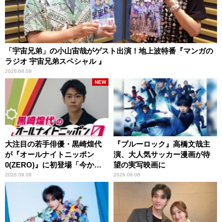
「宇宙兄弟」の小山宙哉がゲスト出演！地上波特番『マンガの
ラジオ 宇宙兄弟スペシャル 』
2026.08.09
NEW
大注目の若手俳優・黒崎煌代
『ブルーロック』高橋文哉主
が『オールナイトニッポン
演、大人気サッカー漫画が待
0(ZERO)』に初登場「今から
望の実写映画に
とてもワクワクしておりま
2026.08.08
2026.08.08
す！」