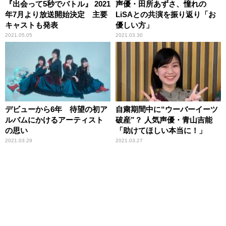
『出会って5秒でバトル』 2021
声優・田所あずさ、憧れの
年7月より放送開始決定 主要
LiSAとの共演を振り返り「お
キャストも発表
優しい方」
2021.05.05
2021.03.30
デビューから6年 待望の初ア
自粛期間中に“ウーバーイーツ
ルバムにかけるアーティスト
破産”？ 人気声優・青山吉能
の思い
「助けてほしい本当に！」
2021.03.29
2021.03.27