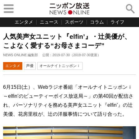
エンタメ
ニュース
スポーツ
コラム
ライフ
人気美声女ユニット『elfin’』・辻美優が、
こよなく愛する“お母さまコーデ”
NEWS ONLINE 編集部
公開：
2019-07-30
（
2019-07-30
更新）
エンタメ
声優
オールナイトニッポンｉ
6月15日(土）、Webラジオ番組「オールナイトニッポンｉ
～elfin’のビューティーボイス放送局～」の第40回が配信さ
れ、パーソナリティを務める美声女ユニット『elfin’』の辻
美優、花房里枝が、辻の洋服事情について語り合った。