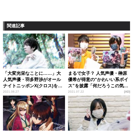
関連記事
「大変光栄なことに……」大
まるで女子？ 人気声優・榊原
人気声優・羽多野渉がオール
優希が得意の“かわいい系ボイ
ナイトニッポンX(クロス)を担
ス”を披露「何だろうこの気持
当！ 新曲初解禁も
ち……って男子でも思う」
2021.08.27
2021.07.22
AD