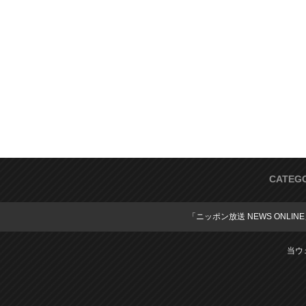
CATEG
「ニッポン放送 NEWS ONLIN
当ウ