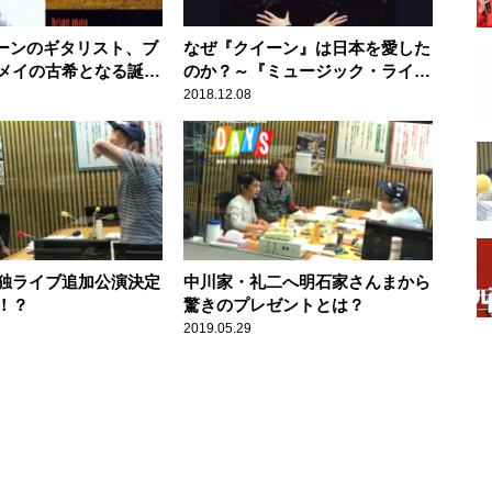
イーンのギタリスト、ブ
なぜ『クイーン』は日本を愛した
メイの古希となる誕生
のか？～『ミュージック・ライ
sic Calendar】
フ』元編集長が語るストーリー
2018.12.08
独ライブ追加公演決定
中川家・礼二へ明石家さんまから
！？
驚きのプレゼントとは？
2019.05.29