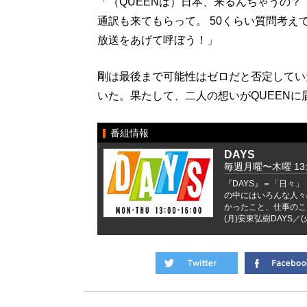
「（QUEENは）日本、来るんちゃうの？ 
通訳も来てもらって。 50くらい質問考え
放送をあげて呼ぼう！」
剛は最後まで可能性はゼロだと否定してい
いた。果たして、二人の想いがQUEEN
番組情報
DAYS
毎週月曜〜木曜 13:0
『DAYS』＝「日々
の中にはいろんな人々
かったこと、仕事のこ
(月)安東弘樹DAYS／(