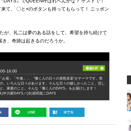
『DAYS』でQUEEN呼ばれへんかな？ ゲストで！
て来て、 〇と×のボタンも持ってもらって！ ニッポン
たが、礼二は夢のある話をして、希望を持ち続けて
に届き、奇跡は起きるのだろうか。
0-16:00
」「お昼」「午後」… “働く人の日々の喜怒哀楽”がテーマです。世
の、いろんな日々があります。そんな日々の嬉しかったこと、悲し
と、家庭のこと。そんな「働く人のDAYS」をお届けします！
火)中川家DAYS／(水)原田龍二DAYS