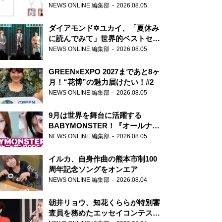
天下無双』初の番組グッズ発売
NEWS ONLINE 編集部
2026.08.05
ダイアモンド✡ユカイ、「夏休み
に読んでみて」世界的ベストセラ
ー『アナスタシア』を紹介
NEWS ONLINE 編集部
2026.08.05
GREEN×EXPO 2027まであと8ヶ
月！“花博”の魅力届けたい！#2
NEWS ONLINE 編集部
2026.08.05
9月は世界を舞台に活躍する
BABYMONSTER！『オールナイ
トニッポンPODCAST』月替わり
NEWS ONLINE 編集部
2026.08.05
パーソナリティ
イルカ、自身作曲の熊本市制100
周年記念ソングをオンエア
NEWS ONLINE 編集部
2026.08.04
朝井リョウ、知花くららが特別審
査員を務めたエッセイコンテスト