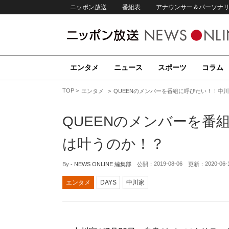
ニッポン放送
番組表
アナウンサー＆パーソナ
エンタメ
ニュース
スポーツ
コラム
TOP
エンタメ
QUEENのメンバーを番組に呼びたい！！中
QUEENのメンバーを番
は叶うのか！？
2019-08-06
2020-06-
By -
NEWS ONLINE 編集部
公開：
更新：
エンタメ
DAYS
中川家