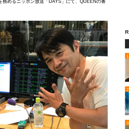
を務めるニッポン放送「DAYS」にて、QUEENの番
R