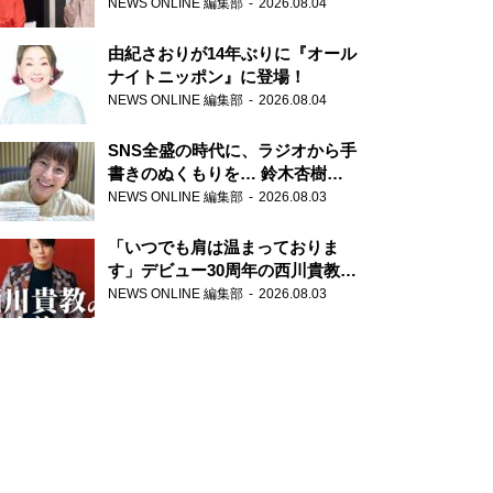
の特別番組「#いまあなたに伝え
NEWS ONLINE 編集部
2026.08.04
たいこと」
由紀さおりが14年ぶりに『オール
ナイトニッポン』に登場！
NEWS ONLINE 編集部
2026.08.04
SNS全盛の時代に、ラジオから手
書きのぬくもりを… 鈴木杏樹の
直筆はがきが届く！
NEWS ONLINE 編集部
2026.08.03
『MUSIC10』こちら有楽町駅前
郵便局
「いつでも肩は温まっておりま
す」デビュー30周年の西川貴教が
『オールナイトニッポン』に登
NEWS ONLINE 編集部
2026.08.03
場！