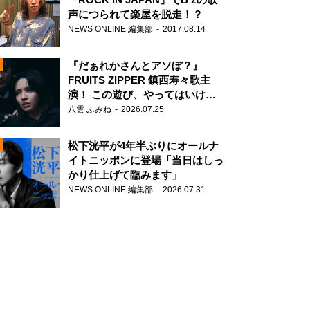
声につられて楽屋を脱走！？
NEWS ONLINE 編集部
2017.08.14
『だぁれかさんとアソぼ？』
FRUITS ZIPPER 鎮西寿々歌主
演！ この遊び、やってはいけま
せん。
八雲 ふみね
2026.07.25
N
松下洸平が4年半ぶりにオールナ
イトニッポンに登場「当日はしっ
かり仕上げて臨みます」
NEWS ONLINE 編集部
2026.07.31
N