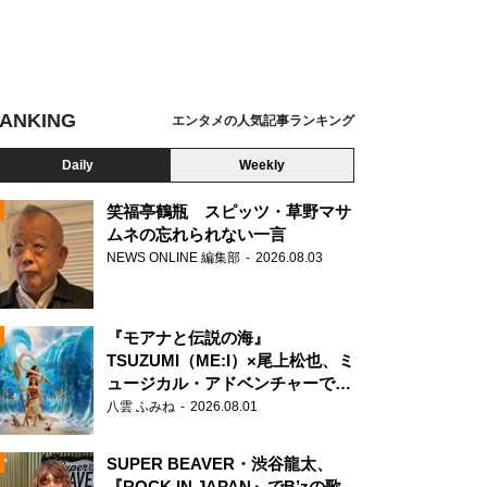
ANKING
エンタメの人気記事ランキング
Daily
Weekly
笑福亭鶴瓶 スピッツ・草野マサ
ムネの忘れられない一言
NEWS ONLINE 編集部
2026.08.03
N
『モアナと伝説の海』
TSUZUMI（ME:I）×尾上松也、ミ
ュージカル・アドベンチャーで美
声を響かせる
八雲 ふみね
2026.08.01
SUPER BEAVER・渋谷龍太、
『ROCK IN JAPAN』でB’zの歌