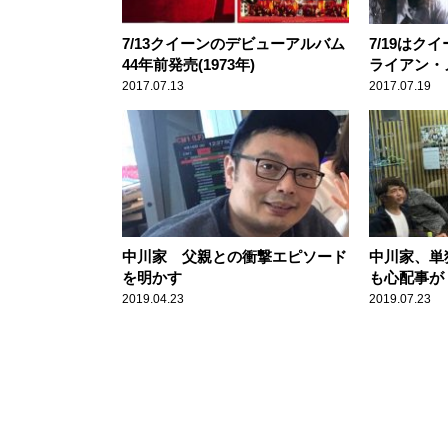
7/13クイーンのデビューアルバム
7/19はク
44年前発売(1973年)
ライアン・
日【大人のMu
2017.07.13
2017.07.19
中川家 父親との衝撃エピソード
中川家、単
を明かす
も心配事が
2019.04.23
2019.07.23