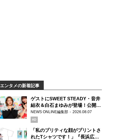
エンタメの新着記事
ゲストにSWEET STEADY・音井
結衣＆白石まゆみが登場！公開収
録で素顔全開！
NEWS ONLINE編集部
2026.08.07
AD
「私のプリティな顔がプリントさ
れたTシャツです！」『長浜広奈