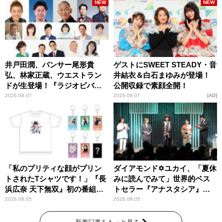
NEW
NEW
井戸田潤、パンサー尾形貴
ゲストにSWEET STEADY・音
弘、林家正蔵、ウエストラン
井結衣＆白石まゆみが登場！
ドが生登場！『ラジオビバリ
公開収録で素顔全開！
ー昼ズ』
2026.08.07
2026.08.07
AD
「私のプリティな顔がプリン
ダイアモンド✡ユカイ、「夏休
トされたTシャツです！」『長
みに読んでみて」世界的ベス
浜広奈 天下無双』初の番組グ
トセラー『アナスタシア』を
ッズ発売
紹介
2026.08.05
2026.08.05