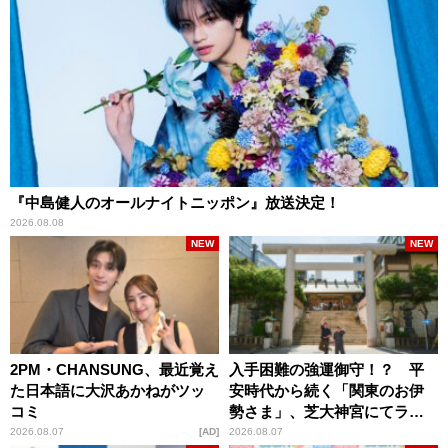
『中島健人のオールナイトニッポン』放送決定！
2026.08.08
NEW
NEW
2PM・CHANSUNG、最近覚え
入手困難の強運御守！？ 平
た日本語に大沢あかねがツッ
安時代から続く「関東のお伊
コミ
勢さま」、芝大神宮にてラン
パンプスが合格祈願！
2026.08.07
AD
2026.08.07