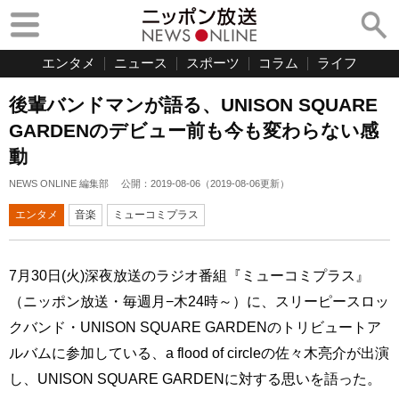
エンタメ
ニュース
スポーツ
コラム
ライフ
後輩バンドマンが語る、UNISON SQUARE
GARDENのデビュー前も今も変わらない感
動
NEWS ONLINE 編集部
公開：
2019-08-06
（
2019-08-06
更新）
エンタメ
音楽
ミューコミプラス
7月30日(火)深夜放送のラジオ番組『ミューコミプラス』
（ニッポン放送・毎週月−木24時～）に、スリーピースロッ
クバンド・UNISON SQUARE GARDENのトリビュートア
ルバムに参加している、a flood of circleの佐々木亮介が出演
し、UNISON SQUARE GARDENに対する思いを語った。