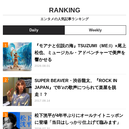
RANKING
エンタメの人気記事ランキング
Daily
Weekly
『モアナと伝説の海』TSUZUMI（ME:I）×尾上
松也、ミュージカル・アドベンチャーで美声を
響かせる
2026.08.01
SUPER BEAVER・渋谷龍太、『ROCK IN
JAPAN』でB’zの歌声につられて楽屋を脱
走！？
2017.08.14
松下洸平が4年半ぶりにオールナイトニッポン
に登場「当日はしっかり仕上げて臨みます」
2026.07.31