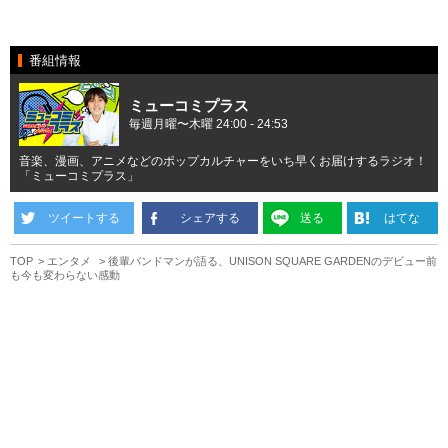
番組情報
ミューコミプラス
毎週月曜〜木曜 24:00 - 24:53
音楽、漫画、アニメなどのポップカルチャーをいち早くお届けするラジオ！
「ミューコミプラス」
ツイートする
シェアする
送る
はてな
TOP
エンタメ
後輩バンドマンが語る、UNISON SQUARE GARDENのデビュー前
も今も変わらない感動