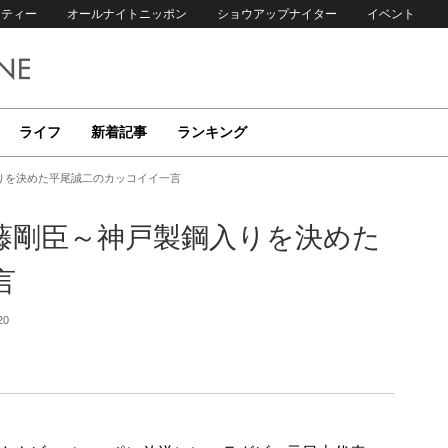
リティー
オールナイトニッポン
ショウアップナイター
イベント
ライフ
新着記事
ランキング
りを決めた平尾誠二のカッコイイ一言
藤剛臣～神戸製鋼入りを決めた
言
20