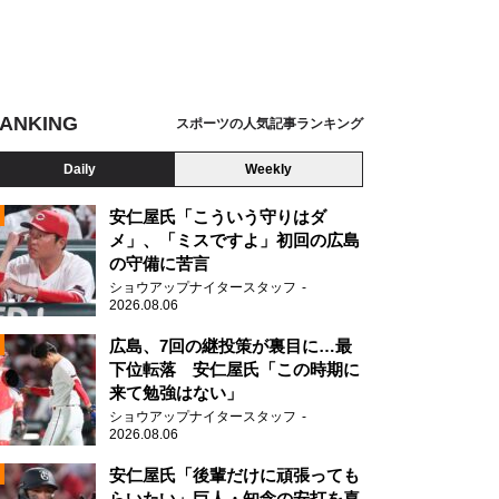
ANKING
スポーツの人気記事ランキング
Daily
Weekly
安仁屋氏「こういう守りはダ
メ」、「ミスですよ」初回の広島
の守備に苦言
ショウアップナイタースタッフ
2026.08.06
2
広島、7回の継投策が裏目に…最
下位転落 安仁屋氏「この時期に
来て勉強はない」
ショウアップナイタースタッフ
2026.08.06
2
安仁屋氏「後輩だけに頑張っても
らいたい」巨人・知念の安打を喜