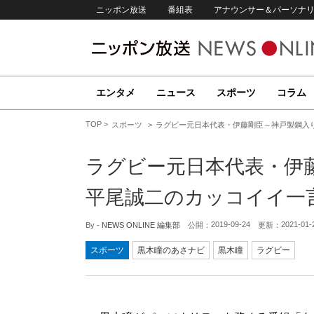
ニッポン放送
番組表
アナウンサー＆パーソナ
エンタメ
ニュース
スポーツ
コラム
TOP
スポーツ
ラグビー元日本代表・伊藤剛臣～神戸製鋼入
ラグビー元日本代表・伊
平尾誠二のカッコイイ一
2019-09-24
2021-01-
By -
NEWS ONLINE 編集部
公開：
更新：
スポーツ
黒木瞳のあさナビ
黒木瞳
ラグビー