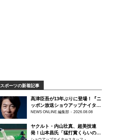
スポーツの新着記事
髙津臣吾が13年ぶりに登場！『ニ
ッポン放送ショウアップナイタ
ー』
NEWS ONLINE 編集部
2026.08.08
ヤクルト・内山壮真、超美技連
発！山本昌氏「猛打賞くらいの価
値」
ショウアップナイタースタッフ