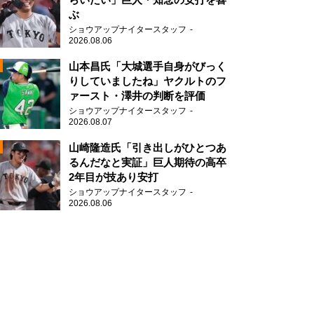
ぶ
2
ショウアップナイタースタッフ
2026.08.06
山本昌氏「大城選手自身がびっく
りしていましたね」ヤクルトのフ
ァースト・澤井の判断を評価
ショウアップナイタースタッフ
2026.08.07
2
山崎隆造氏「引き出しがひとつあ
るんだなと実証」巨人期待の高卒
2年目が技あり安打
ショウアップナイタースタッフ
2026.08.06
2