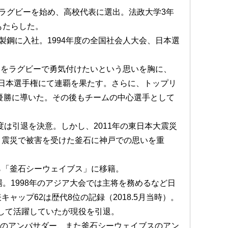
ラグビーを始め、高校代表に選出。法政大学3年
もたらした。
製鋼に入社。1994年度の全国社会人大会、日本選
神戸をラグビーで勇気付けたいという思いを胸に、
会・日本選手権にて連覇を果たす。さらに、トップリ
を優勝に導いた。その後もチームの中心選手として
度は引退を決意。しかし、2011年の東日本大震災
、震災で被害を受けた釜石に神戸での思いを重
から「釜石シーウェイブス」に移籍。
。1998年のアジア大会では主将を務めるなど日
ャップ62は歴代8位の記録（2018.5月当時）。
として活躍していたが現役を引退。
大会のアンバサダー、また釜石シーウェイブスのアン