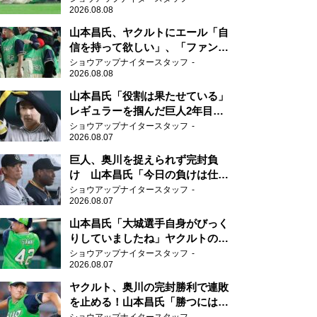
2026.08.08
山本昌氏、ヤクルトにエール「自
信を持って欲しい」、「ファンの
方も毎日応援してくれています」
ショウアップナイタースタッフ
2026.08.08
山本昌氏「役割は果たせている」
レギュラーを掴んだ巨人2年目の
新人王候補
ショウアップナイタースタッフ
2026.08.07
巨人、奥川を捉えられず完封負
け 山本昌氏「今日の負けは仕方
がない」
ショウアップナイタースタッフ
2026.08.07
山本昌氏「大城選手自身がびっく
りしていましたね」ヤクルトのフ
ァースト・澤井の判断を評価
ショウアップナイタースタッフ
2026.08.07
ヤクルト、奥川の完封勝利で連敗
を止める！山本昌氏「勝つにはこ
ういう形しかない」