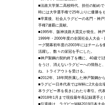
■法政大学第二高校時代、担任の勧めで
時には大学選手権で25年ぶりに優勝を
■卒業後、社会人ラグビーの名門・神戸
手権7連覇に貢献。
■1995年、阪神淡路大震災が発生。
1999年・2000年度の全国社会人大
ーグ開幕初年度の2003年にはチーム
活躍し、数々の栄冠を手にした。
■神戸製鋼の契約終了を機に、40歳で1
をうけ、消えないラグビーへの情熱と
ね、トライアウトを受ける。
■2012年、18年間所属した神戸製鋼
■ラグビー日本代表ではW杯に2大会出場
本ラグビー界を長きにわたり牽引。代表キ
■2018年1月まで現役最年長記録選手
■引退後は、ラグビーW杯2019日本