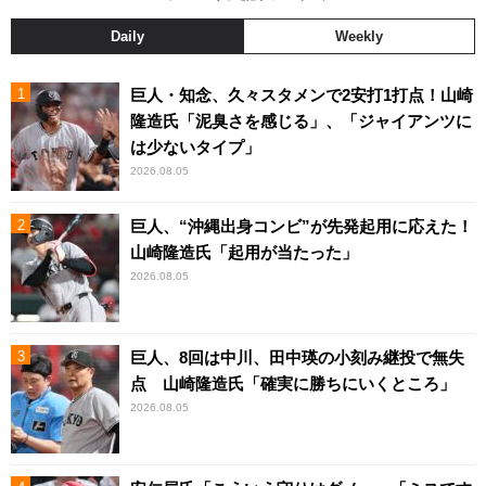
Daily
Weekly
巨人・知念、久々スタメンで2安打1打点！山崎
隆造氏「泥臭さを感じる」、「ジャイアンツに
は少ないタイプ」
2026.08.05
巨人、“沖縄出身コンビ”が先発起用に応えた！
山崎隆造氏「起用が当たった」
2026.08.05
巨人、8回は中川、田中瑛の小刻み継投で無失
点 山崎隆造氏「確実に勝ちにいくところ」
2026.08.05