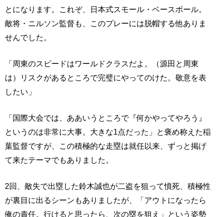
とになります。これぞ、日本式スモール・ベースボール。
敵将・ニルソン監督も、このプレーには脱帽する他ありま
せんでした。
「周東のスピードはワールドクラスだよ。（源田と周東
は）リスクがあるところで完璧にやってのけた。敬意を表
したい」
「国際大会では、ああいうところで『何かやってやろう』
というのは非常に大事。大きな1点だった」と褒め称えた稲
葉監督ですが、この積極的な走塁は就任以来、ずっと掲げ
て来たテーマでもありました。
2回、敵失で出塁した鈴木誠也が二盗を狙って憤死、積極性
が裏目に出るシーンもありましたが、「アウトになったら
俺の責任。行けると思ったら、次の塁を狙え」という姿勢