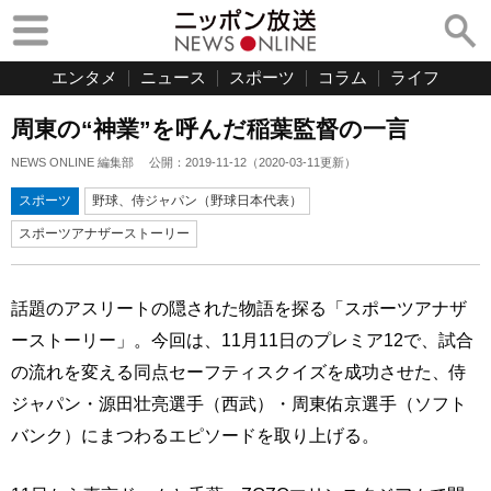
エンタメ
ニュース
スポーツ
コラム
ライフ
周東の“神業”を呼んだ稲葉監督の一言
NEWS ONLINE 編集部
公開：
2019-11-12
（
2020-03-11
更新）
スポーツ
野球、侍ジャパン（野球日本代表）
スポーツアナザーストーリー
話題のアスリートの隠された物語を探る「スポーツアナザ
ーストーリー」。今回は、11月11日のプレミア12で、試合
の流れを変える同点セーフティスクイズを成功させた、侍
ジャパン・源田壮亮選手（西武）・周東佑京選手（ソフト
バンク）にまつわるエピソードを取り上げる。