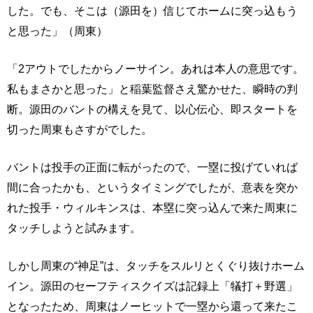
した。でも、そこは（源田を）信じてホームに突っ込もう
と思った」（周東）
「2アウトでしたからノーサイン。あれは本人の意思です。
私もまさかと思った」と稲葉監督さえ驚かせた、瞬時の判
断。源田のバントの構えを見て、以心伝心、即スタートを
切った周東もさすがでした。
バントは投手の正面に転がったので、一塁に投げていれば
間に合ったかも、というタイミングでしたが、意表を突か
れた投手・ウィルキンスは、本塁に突っ込んで来た周東に
タッチしようと試みます。
しかし周東の“神足”は、タッチをスルリとくぐり抜けホーム
イン。源田のセーフティスクイズは記録上「犠打＋野選」
となったため、周東はノーヒットで一塁から還って来たこ