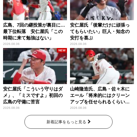
広島、7回の継投策が裏目に…
安仁屋氏「後輩だけに頑張っ
最下位転落 安仁屋氏「この
てもらいたい」巨人・知念の
時期に来て勉強はない」
安打を喜ぶ
2026.08.06
2026.08.06
NEW
安仁屋氏「こういう守りはダ
山崎隆造氏、広島・佐々木に
メ」、「ミスですよ」初回の
エール「将来的にはクリーン
広島の守備に苦言
アップを任せられるくらいま
では成長して」
2026.08.06
2026.08.06
新着記事をもっと見る