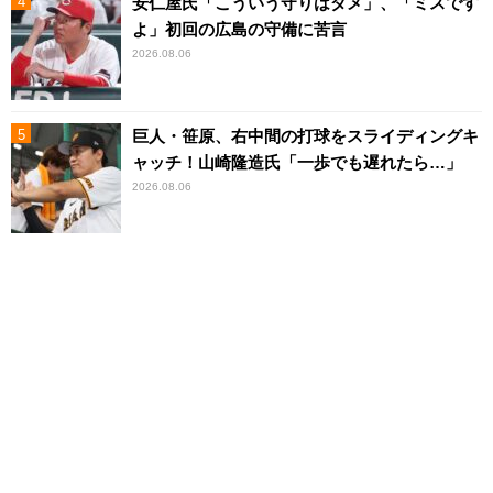
安仁屋氏「こういう守りはダメ」、「ミスです
よ」初回の広島の守備に苦言
2026.08.06
巨人・笹原、右中間の打球をスライディングキ
ャッチ！山崎隆造氏「一歩でも遅れたら…」
2026.08.06