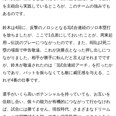
を主砲自ら実践しているところが、このチームの強みでも
あるのです。
鈴木は4回に、反撃のノロシとなる3試合連続のソロ本塁打
を放ちましたが、ここで1点差にしておいたことが、周東起
用→伝説のプレーにつながったのです。また、8回は2死二
塁の場面で申告敬遠。これが決勝点となった押し出しにつ
ながりました。相手が勝手に転んだと言えばそれまでです
が、鈴木が敬遠されたのは「3試合連続アーチ」を打ったか
らであり、バットを振らなくても敵に威圧感を与える、こ
れぞ4番の仕事です。
選手がいくら高いポテンシャルを持っていても、お互いを
信頼し合い、個々の能力が有機的につながって行かなけれ
ば、試合には勝てません。現役時代、さまざまなドリーム