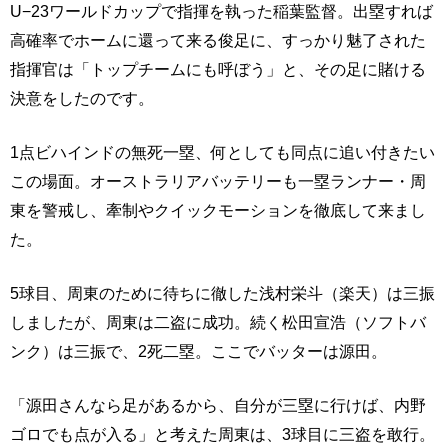
U−23ワールドカップで指揮を執った稲葉監督。出塁すれば
高確率でホームに還って来る俊足に、すっかり魅了された
指揮官は「トップチームにも呼ぼう」と、その足に賭ける
決意をしたのです。
1点ビハインドの無死一塁、何としても同点に追い付きたい
この場面。オーストラリアバッテリーも一塁ランナー・周
東を警戒し、牽制やクイックモーションを徹底して来まし
た。
5球目、周東のために待ちに徹した浅村栄斗（楽天）は三振
しましたが、周東は二盗に成功。続く松田宣浩（ソフトバ
ンク）は三振で、2死二塁。ここでバッターは源田。
「源田さんなら足があるから、自分が三塁に行けば、内野
ゴロでも点が入る」と考えた周東は、3球目に三盗を敢行。