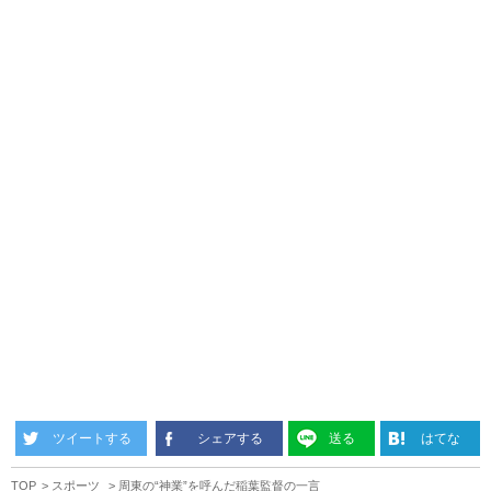
ツイートする
シェアする
送る
はてな
TOP
スポーツ
周東の“神業”を呼んだ稲葉監督の一言