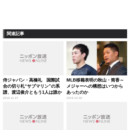
関連記事
侍ジャパン・高橋礼 国際試
MLB移籍表明の秋山・筒香～
合の切り札“サブマリン”の系
メジャーへの構想はいつから
譜、渡辺俊介ともう1人は誰か
あったのか
2019.11.07
2019.10.30