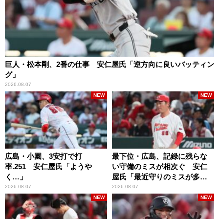
巨人・松本剛、2番の仕事 安仁屋氏「逆方向に良いバッティン
グ」
2026.08.07
NEW
NEW
広島・小園、3安打で打
最下位・広島、記録に残らな
率.251 安仁屋氏「ようや
い守備のミスが相次ぐ 安仁
く…」
屋氏「最近守りのミスが多
い」
2026.08.07
2026.08.07
NEW
NEW