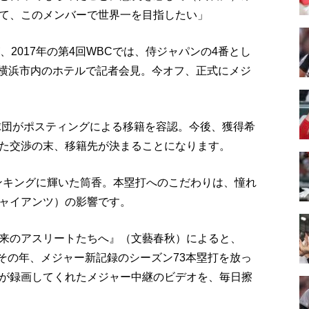
て、このメンバーで世界一を目指したい」
2017年の第4回WBCでは、侍ジャパンの4番とし
に横浜市内のホテルで記者会見。今オフ、正式にメジ
球団がポスティングによる移籍を容認。今後、獲得希
た交渉の末、移籍先が決まることになります。
ランキングに輝いた筒香。本塁打へのこだわりは、憧れ
ャイアンツ）の影響です。
来のアスリートたちへ』（文藝春秋）によると、
、その年、メジャー新記録のシーズン73本塁打を放っ
が録画してくれたメジャー中継のビデオを、毎日擦