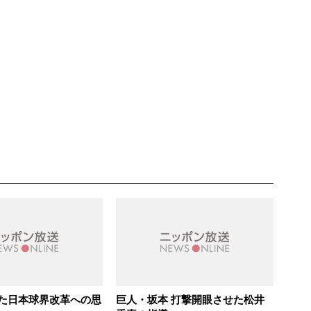
た日本球界改革への思
巨人・坂本 打撃開眼させた松井