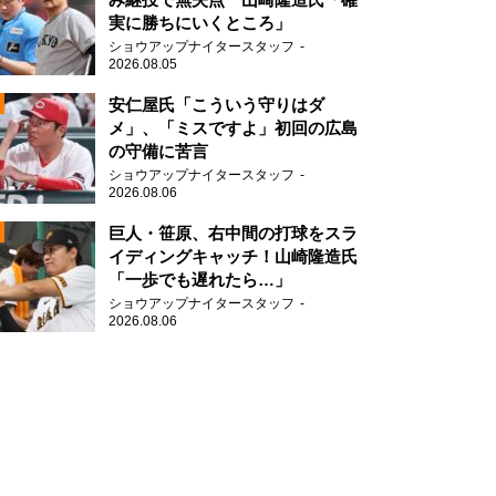
実に勝ちにいくところ」
ショウアップナイタースタッフ
2026.08.05
2
安仁屋氏「こういう守りはダ
メ」、「ミスですよ」初回の広島
の守備に苦言
ショウアップナイタースタッフ
2026.08.06
2
巨人・笹原、右中間の打球をスラ
イディングキャッチ！山崎隆造氏
「一歩でも遅れたら…」
2
ショウアップナイタースタッフ
2026.08.06