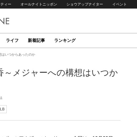
リティー
オールナイトニッポン
ショウアップナイター
イベント
ライフ
新着記事
ランキング
想はいつからあったのか
筒香～メジャーへの構想はいつか
11
LB