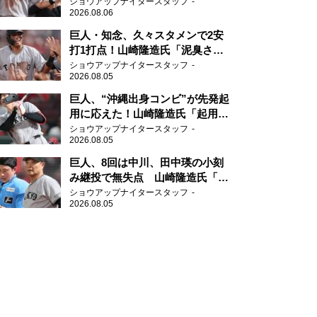
2年目が技あり安打
ショウアップナイタースタッフ
2026.08.06
巨人・知念、久々スタメンで2安
打1打点！山崎隆造氏「泥臭さを
感じる」、「ジャイアンツには少
ショウアップナイタースタッフ
2026.08.05
ないタイプ」
巨人、“沖縄出身コンビ”が先発起
用に応えた！山崎隆造氏「起用が
当たった」
ショウアップナイタースタッフ
2026.08.05
巨人、8回は中川、田中瑛の小刻
み継投で無失点 山崎隆造氏「確
実に勝ちにいくところ」
ショウアップナイタースタッフ
2026.08.05