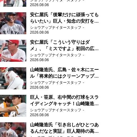
ショウアップナイタースタッフ
2026.08.06
安仁屋氏「後輩だけに頑張っても
らいたい」巨人・知念の安打を喜
ぶ
ショウアップナイタースタッフ
2026.08.06
安仁屋氏「こういう守りはダ
メ」、「ミスですよ」初回の広島
の守備に苦言
ショウアップナイタースタッフ
2026.08.06
山崎隆造氏、広島・佐々木にエー
ル「将来的にはクリーンアップを
任せられるくらいまでは成長し
ショウアップナイタースタッフ
2026.08.06
て」
巨人・笹原、右中間の打球をスラ
イディングキャッチ！山崎隆造氏
「一歩でも遅れたら…」
ショウアップナイタースタッフ
2026.08.06
山崎隆造氏「引き出しがひとつあ
るんだなと実証」巨人期待の高卒