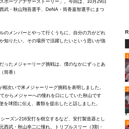
スポーツアナザーストーリー」。今回は、10月29日
西武・秋山翔吾選手、DeNA・筒香嘉智選手にまつ
R
ルのメンバーとやって行くうちに、自分の力がどれ
か知りたい、その場所で活躍したいという思いが強
だったメジャーリーグ挑戦は、僕のなかにずっとあ
（筒香）
人が相次いで米メジャーリーグ挑戦を表明しました。
ねてからメジャーへの憧れを口にしていた秋山です
行使を球団に伝え、書類を提出したと話しました。
るシーズン216安打を樹立するなど、安打製造器とし
元西武・秋山幸二に憧れ、トリプルスリー（3割・