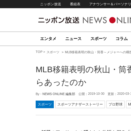
ニッポン放送
番組表
アナウンサー＆パーソナ
エンタメ
ニュース
スポーツ
コラム
TOP
スポーツ
MLB移籍表明の秋山・筒香～メジャーへの構
MLB移籍表明の秋山・
らあったのか
2019-10-30
2020-03-
By -
NEWS ONLINE 編集部
公開：
更新：
スポーツ
スポーツアナザーストーリー
プロ野球
M