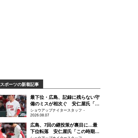
スポーツの新着記事
最下位・広島、記録に残らない守
備のミスが相次ぐ 安仁屋氏「最
近守りのミスが多い」
ショウアップナイタースタッフ
2026.08.07
広島、7回の継投策が裏目に…最
下位転落 安仁屋氏「この時期に
来て勉強はない」