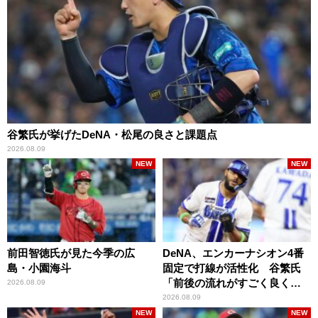
谷繁氏が挙げたDeNA・松尾の良さと課題点
2026.08.09
NEW
NEW
前田智徳氏が見た今季の広
DeNA、エンカーナシオン4番
島・小園海斗
固定で打線が活性化 谷繁氏
「前後の流れがすごく良くな
2026.08.09
りましたね」
2026.08.09
NEW
NEW