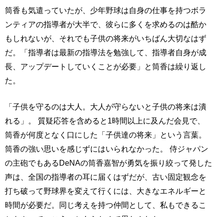
筒香も気遣っていたが、少年野球は自身の仕事を持つボラ
ンティアの指導者が大半で、彼らに多くを求めるのは酷か
もしれないが、それでも子供の将来がいちばん大切なはず
だ。「指導者は最新の指導法を勉強して、指導者自身が成
長、アップデートしていくことが必要」と筒香は繰り返し
た。
「子供を守るのは大人。大人が守らないと子供の将来は潰
れる」。 質疑応答を含めると1時間以上に及んだ会見で、
筒香が何度となく口にした「子供達の将来」という言葉。
筒香の強い思いを感じずにはいられなかった。 侍ジャパン
の主砲でもあるDeNAの筒香嘉智が勇気を振り絞って発した
声は、全国の指導者の耳に届くはずだが、古い固定観念を
打ち破って野球界を変えて行くには、大きなエネルギーと
時間が必要だ。同じ考えを持つ仲間として、私もできるこ