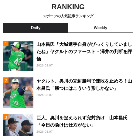
RANKING
スポーツの人気記事ランキング
Daily
Weekly
山本昌氏「大城選手自身がびっくりしていまし
たね」ヤクルトのファースト・澤井の判断を評
価
2026.08.07
ヤクルト、奥川の完封勝利で連敗を止める！山
本昌氏「勝つにはこういう形しかない」
2026.08.07
巨人、奥川を捉えられず完封負け 山本昌氏
「今日の負けは仕方がない」
2026.08.07