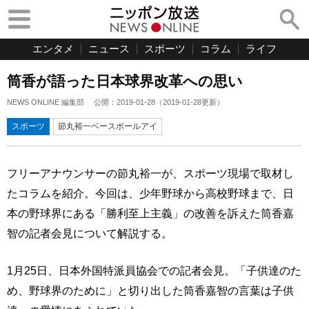
エンタメ
ニュース
スポーツ
コラム
ライフ
筒香が語った日本球界改革への思い
NEWS ONLINE 編集部
公開：
2019-01-28
（
2019-01-28
更新）
スポーツ
節丸裕一ベースボールアイ
フリーアナウンサーの節丸裕一が、スポーツ現場で取材し
たコラムを紹介。今回は、少年野球から高校野球まで、日
本の野球界にある「勝利至上主義」の改善を訴えた筒香嘉
智の記者会見について解説する。
1月25日、日本外国特派員協会での記者会見。「子供達のた
め、野球界のために」と切り出した筒香嘉智の言葉は子供