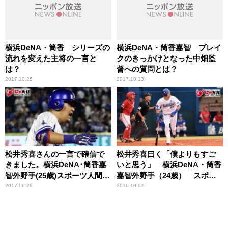
横浜DeNA・筒香 シリーズの
横浜DeNA・筒香嘉智 ブレイ
流れを変えた主将の一言と
クのきっかけとなった中畑監
は？
督への質問とは？
2017.10.25
2017.10.13
松井秀喜さんの一言で確信で
松井秀喜曰く「僕よりもすご
きました。横浜DeNA･筒香嘉
いと思う」 横浜DeNA・筒香
智外野手(25歳)スポーツ人間模
嘉智外野手（24歳） スポー
様
ツ人間模様
2017.06.29
2016.10.07