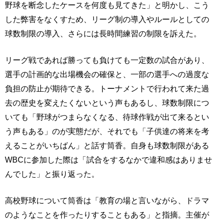
野球を断念したケースを何度も見てきた」と明かし、こう
した弊害をなくすため、リーグ制の導入やルールとしての
球数制限の導入、さらには長時間練習の制限を訴えた。
リーグ戦であれば勝っても負けても一定数の試合があり、
選手の計画的な出場機会の確保と、一部の選手への過度な
負担の防止が期待できる。トーナメントで行われて来た過
去の歴史を変えたくないという声もあるし、球数制限につ
いても「野球がつまらなくなる、待球作戦が出て来るとい
う声もある」のが実態だが、それでも「子供達の将来を考
えることがいちばん」と話す筒香。自身も球数制限がある
WBCに参加した際は「試合をするなかで違和感はありませ
んでした」と振り返った。
高校野球について筒香は「教育の場と言いながら、ドラマ
のようなことを作ったりすることもある」と指摘。主催が