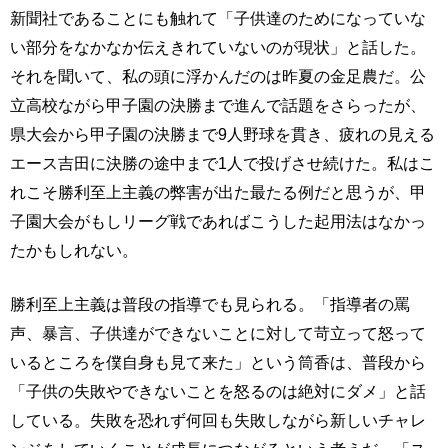
新聞社であることにも触れて「子供達のためになっていな
い部分をなかなか伝えきれていないのが現状」と話した。
それを聞いて、私の頭に浮かんだのは昨夏の金足農だ。公
立高校ながら甲子園の決勝まで進んで話題をさらったが、
県大会から甲子園の決勝まで9人野球を貫き、疲れの見える
エース吉田に決勝の途中まで1人で投げさせ続けた。私はこ
れこそ勝利至上主義の弊害が出た最たる例だと思うが、甲
子園大会がもしリーグ戦であればこうした起用法はなかっ
たかもしれない。
勝利至上主義は普段の指導でも見られる。「指導者の罵
声、暴言、子供達ができないことに対して苛立って怒って
いるところを僕自身も見て来た」という筒香は、普段から
「子供の失敗やできないことを怒るのは絶対にダメ」と話
している。失敗を恐れず何回も失敗しながら新しいチャレ