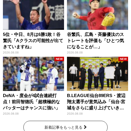
5位・中日、8月は6勝1敗！谷
谷繁氏、広島・斉藤優汰のス
繁氏「Aクラスの可能性が出て
トレートを評価も「ひとつ気
きていますね」
になることが…」
2026.08.08
2026.08.08
NEW
NEW
DeNA・度会が4試合連続打
B.LEAGUE仙台89ERS・渡辺
点！前田智徳氏「超積極的な
翔太選手が意気込み「仙台‧宮
バッターはチャンスに強い」
城をさらに盛り上げていきた
いです」
2026.08.08
2026.08.08
新着記事をもっと見る