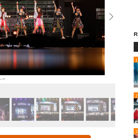
R
レー
12グ