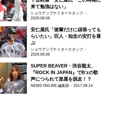
来て勉強はない」
ショウアップナイタースタッフ
2026.08.06
安仁屋氏「後輩だけに頑張っても
らいたい」巨人・知念の安打を喜
ぶ
N
ショウアップナイタースタッフ
AD
2026.08.06
SUPER BEAVER・渋谷龍太、
『ROCK IN JAPAN』でB’zの歌
声につられて楽屋を脱走！？
NEWS ONLINE 編集部
2017.08.14
2