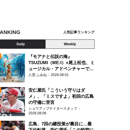
ANKING
人気記事ランキング
Daily
Weekly
『モアナと伝説の海』
TSUZUMI（ME:I）×尾上松也、ミ
ュージカル・アドベンチャーで美
N
声を響かせる
ループによるノンストップオープニングメドレー
八雲 ふみね
2026.08.01
安仁屋氏「こういう守りはダ
メ」、「ミスですよ」初回の広島
の守備に苦言
ショウアップナイタースタッフ
2026.08.06
広島、7回の継投策が裏目に…最
下位転落 安仁屋氏「この時期に