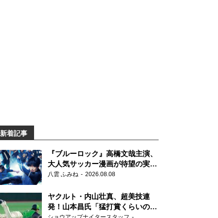
新着記事
『ブルーロック』高橋文哉主演、
大人気サッカー漫画が待望の実写
映画に
八雲 ふみね
2026.08.08
ヤクルト・内山壮真、超美技連
発！山本昌氏「猛打賞くらいの価
値」
ショウアップナイタースタッフ