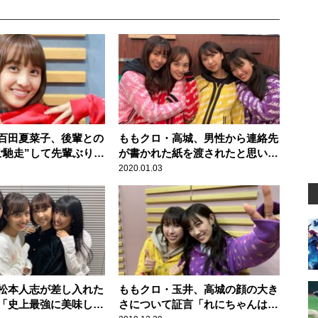
百田夏菜子、後輩との
ももクロ・高城、男性から連絡先
ご馳走”して先輩ぶりを
が書かれた紙を渡されたと思い込
み……
2020.01.03
松本人志が差し入れた
ももクロ・玉井、高城の顔の大き
「史上最強に美味しか
さについて証言「れにちゃんは縦