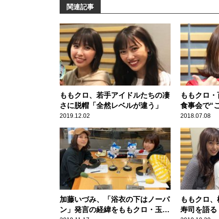
関連記事
ももクロ、若手アイドルたちの凄
ももクロ・
さに脱帽「全然レベルが違う」
食事会で“
発揮
2019.12.02
2018.07.08
加藤いづみ、「浴衣の下はノーパ
ももクロ、
ン」発言の経緯をももクロ・玉井
寿司を語る