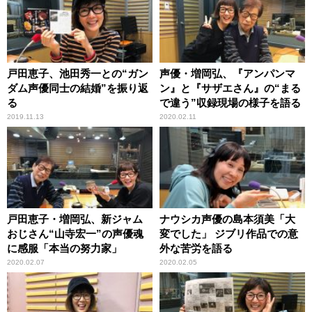
戸田恵子、池田秀一との“ガン
声優・増岡弘、『アンパンマ
ダム声優同士の結婚”を振り返
ン』と『サザエさん』の“まる
る
で違う”収録現場の様子を語る
2019.11.13
2020.02.11
戸田恵子・増岡弘、新ジャム
ナウシカ声優の島本須美「大
おじさん“山寺宏一”の声優魂
変でした」 ジブリ作品での意
に感服「本当の努力家」
外な苦労を語る
2020.02.07
2020.02.05