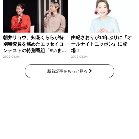
朝井リョウ、知花くららが特
由紀さおりが14年ぶりに『オ
別審査員を務めたエッセイコ
ールナイトニッポン』に登
ンテストの特別番組「#いまあ
場！
なたに伝えたいこと」
2026.08.04
2026.08.04
新着記事をもっと見る