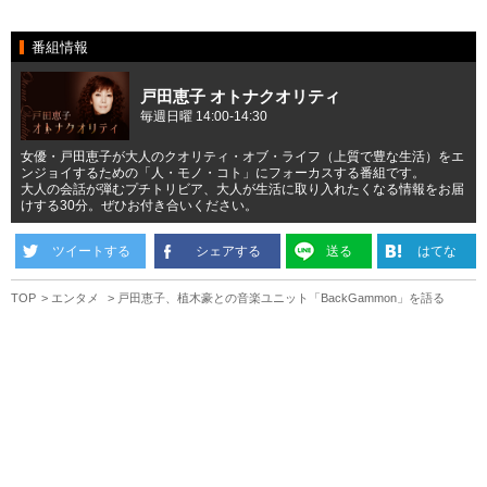
番組情報
戸田恵子 オトナクオリティ
毎週日曜 14:00-14:30
女優・戸田恵子が大人のクオリティ・オブ・ライフ（上質で豊な生活）をエ
ンジョイするための「人・モノ・コト」にフォーカスする番組です。
大人の会話が弾むプチトリビア、大人が生活に取り入れたくなる情報をお届
けする30分。ぜひお付き合いください。
ツイートする
シェアする
送る
はてな
TOP
エンタメ
戸田恵子、植木豪との音楽ユニット「BackGammon」を語る