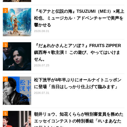
『モアナと伝説の海』TSUZUMI（ME:I）×尾上
松也、ミュージカル・アドベンチャーで美声を
響かせる
2026.08.01
『だぁれかさんとアソぼ？』FRUITS ZIPPER
鎮西寿々歌主演！ この遊び、やってはいけま
せん。
2026.07.25
松下洸平が4年半ぶりにオールナイトニッポン
に登場「当日はしっかり仕上げて臨みます」
2026.07.31
朝井リョウ、知花くららが特別審査員を務めた
エッセイコンテストの特別番組「#いまあなた