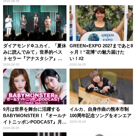
2026.08.05
ダイアモンド✡ユカイ、「夏休
GREEN×EXPO 2027まであと8
みに読んでみて」世界的ベス
ヶ月！“花博”の魅力届けた
トセラー『アナスタシア』を
い！#2
紹介
2026.08.05
2026.08.05
9月は世界を舞台に活躍する
イルカ、自身作曲の熊本市制
BABYMONSTER！『オールナ
100周年記念ソングをオンエア
イトニッポンPODCAST』月替
2026.08.04
わりパーソナリティ
2026.08.05