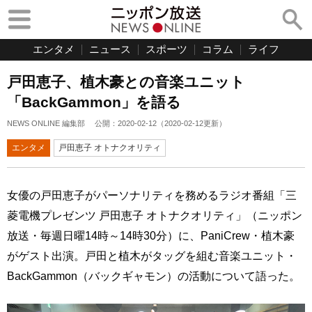
エンタメ
ニュース
スポーツ
コラム
ライフ
戸田恵子、植木豪との音楽ユニット
「BackGammon」を語る
NEWS ONLINE 編集部
公開：
2020-02-12
（
2020-02-12
更新）
エンタメ
戸田恵子 オトナクオリティ
女優の戸田恵子がパーソナリティを務めるラジオ番組「三
菱電機プレゼンツ 戸田恵子 オトナクオリティ」（ニッポン
放送・毎週日曜14時～14時30分）に、PaniCrew・植木豪
がゲスト出演。戸田と植木がタッグを組む音楽ユニット・
BackGammon（バックギャモン）の活動について語った。