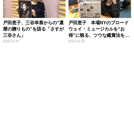
戸田恵子、三谷幸喜からの“還
戸田恵子 本場NYのブロード
暦の贈りもの”を語る「さすが
ウェイ・ミュージカルを“お
三谷さん」
得”に観る、ツウな鑑賞法を語
る
2019.10.30
2019.10.03