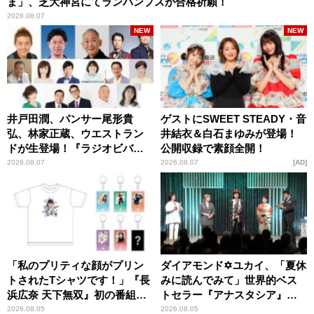
ま」、芝大神宮にてランパンプスが合格祈願！
2026.08.07
NEW
NEW
井戸田潤、パンサー尾形貴
ゲストにSWEET STEADY・音
弘、林家正蔵、ウエストラン
井結衣＆白石まゆみが登場！
ドが生登場！『ラジオビバリ
公開収録で素顔全開！
ー昼ズ』
2026.08.07
2026.08.07
AD
「私のプリティな顔がプリン
ダイアモンド✡ユカイ、「夏休
トされたTシャツです！」『長
みに読んでみて」世界的ベス
浜広奈 天下無双』初の番組グ
トセラー『アナスタシア』を
ッズ発売
紹介
2026.08.05
2026.08.05