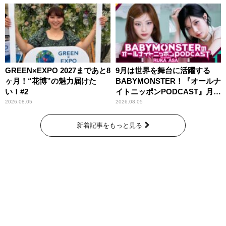
GREEN×EXPO 2027まであと8
9月は世界を舞台に活躍する
ヶ月！“花博”の魅力届けた
BABYMONSTER！『オールナ
い！#2
イトニッポンPODCAST』月替
わりパーソナリティ
2026.08.05
2026.08.05
新着記事をもっと見る