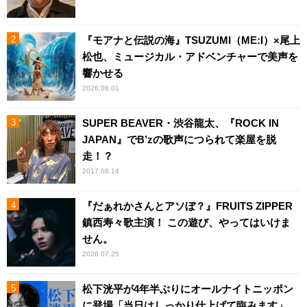
『モアナと伝説の海』TSUZUMI（ME:I）×尾上
松也、ミュージカル・アドベンチャーで美声を
響かせる
2026.08.01
SUPER BEAVER・渋谷龍太、『ROCK IN
JAPAN』でB’zの歌声につられて楽屋を脱
走！？
2017.08.14
『だぁれかさんとアソぼ？』FRUITS ZIPPER
鎮西寿々歌主演！ この遊び、やってはいけま
せん。
2026.07.25
松下洸平が4年半ぶりにオールナイトニッポン
に登場「当日はしっかり仕上げて臨みます」