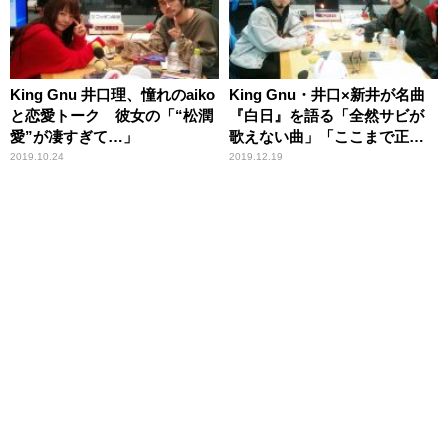
King Gnu 井口理、憧れのaiko
King Gnu・井口×新井が名曲
と恋愛トーク 彼女の「“松潤
『白日』を語る「全然サビが
愛”が凄すぎて…」
歌えない曲」「ここまで正直
ハネるとは…」
2019.10.24
2019.12.19