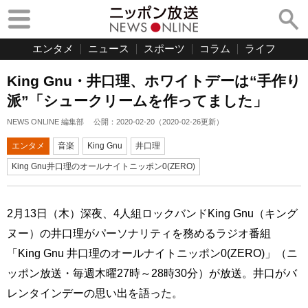
エンタメ
ニュース
スポーツ
コラム
ライフ
King Gnu・井口理、ホワイトデーは“手作り
派”「シュークリームを作ってました」
NEWS ONLINE 編集部
公開：
2020-02-20
（
2020-02-26
更新）
エンタメ
音楽
King Gnu
井口理
King Gnu井口理のオールナイトニッポン0(ZERO)
2月13日（木）深夜、4人組ロックバンドKing Gnu（キング
ヌー）の井口理がパーソナリティを務めるラジオ番組
「King Gnu 井口理のオールナイトニッポン0(ZERO)」（ニ
ッポン放送・毎週木曜27時～28時30分）が放送。井口がバ
レンタインデーの思い出を語った。