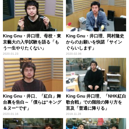
King Gnu・井口理、母校・東
King Gnu・井口理、岡村隆史
京藝大の入学試験を語る「も
からのお願いを快諾「サイン
う一生やりたくない」
ぐらいします」
2020.01.23
2020.02.06
King Gnu・井口、「紅白」舞
King Gnu 井口理、「NHK紅白
台裏を告白～「僕らは“キング
歌合戦」での階段の降り方を
＆ヌー“です」
言及「普通に降りる」
2020.01.16
2019.11.28