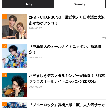
Daily
Weekly
2PM・CHANSUNG、最近覚えた日本語に大沢
あかねがツッコミ
2026.08.07
AD
『中島健人のオールナイトニッポン』放送決
定！
2026.08.08
おぞましきデスメタルシンガーが降臨！『杉本
ラララのオールナイトニッポン0(ZERO)』
2026.07.19
『ブルーロック』高橋文哉主演、大人気サッカ