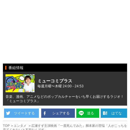
番組情報
ミューコミプラス
毎週月曜〜木曜 24:00 - 24:53
音楽、漫画、アニメなどのポップカルチャーをいち早くお届けするラジオ！
「ミューコミプラス」
ツイートする
シェアする
送る
はてな
TOP
エンタメ
広瀬すず主演映画『一度死んでみた』脚本家の苦悩「人がこっちを
見てくれないと不安なんです」