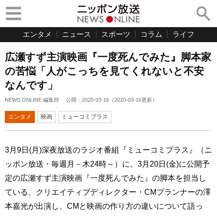
エンタメ
ニュース
スポーツ
コラム
ライフ
広瀬すず主演映画『一度死んでみた』脚本家
の苦悩「人がこっちを見てくれないと不安
なんです」
NEWS ONLINE 編集部
公開：
2020-03-16
（
2020-03-16
更新）
エンタメ
映画
ミューコミプラス
3月9日(月)深夜放送のラジオ番組『ミューコミプラス』（ニ
ッポン放送・毎週月－木24時～）に、3月20日(金)に公開予
定の広瀬すず主演映画『一度死んでみた』の脚本を担当し
ている、クリエイティブディレクター・CMプランナーの澤
本嘉光が出演し、CMと映画の作り方の違いについて語っ