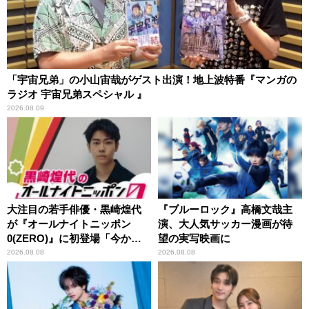
「宇宙兄弟」の小山宙哉がゲスト出演！地上波特番『マンガの
ラジオ 宇宙兄弟スペシャル 』
2026.08.09
大注目の若手俳優・黒崎煌代
『ブルーロック』高橋文哉主
が『オールナイトニッポン
演、大人気サッカー漫画が待
0(ZERO)』に初登場「今から
望の実写映画に
とてもワクワクしておりま
2026.08.08
2026.08.08
す！」