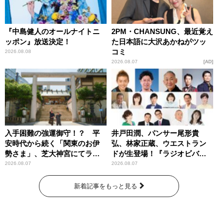
『中島健人のオールナイトニ
2PM・CHANSUNG、最近覚え
ッポン』放送決定！
た日本語に大沢あかねがツッ
コミ
2026.08.08
2026.08.07
AD
入手困難の強運御守！？ 平
井戸田潤、パンサー尾形貴
安時代から続く「関東のお伊
弘、林家正蔵、ウエストラン
勢さま」、芝大神宮にてラン
ドが生登場！『ラジオビバリ
パンプスが合格祈願！
ー昼ズ』
2026.08.07
2026.08.07
新着記事をもっと見る