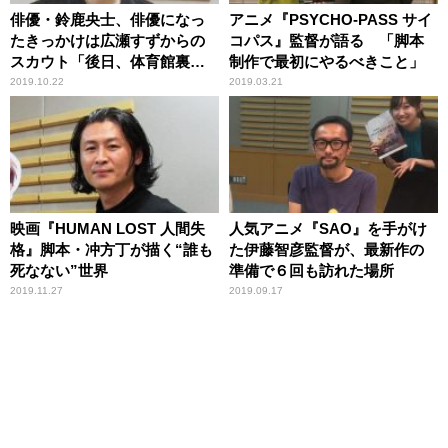
俳優・鈴鹿央士、俳優になっ
アニメ『PSYCHO-PASS サイ
たきっかけは広瀬すずからの
コパス』監督が語る 「脚本
スカウト「後日、体育館裏
制作で最初にやるべきこと」
で……」
2019.10.22
2019.03.21
映画『HUMAN LOST 人間失
人気アニメ『SAO』を手がけ
格』脚本・冲方丁が描く“誰も
た伊藤智彦監督が、最新作の
死なない”世界
準備で６回も訪れた場所
2019.11.27
2019.09.17