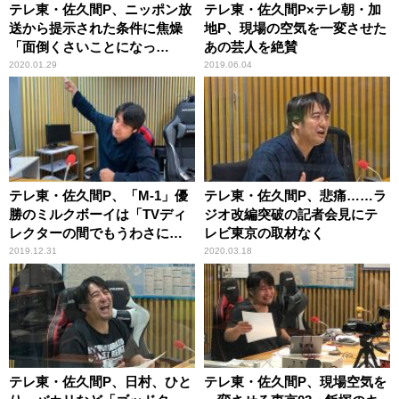
テレ東・佐久間P、ニッポン放
テレ東・佐久間P×テレ朝・加
送から提示された条件に焦燥
地P、現場の空気を一変させた
「面倒くさいことになっ
あの芸人を絶賛
た……」
2020.01.29
2019.06.04
テレ東・佐久間P、「M-1」優
テレ東・佐久間P、悲痛……ラ
勝のミルクボーイは「TVディ
ジオ改編突破の記者会見にテ
レクターの間でもうわさにな
レビ東京の取材なく
っていた」
2019.12.31
2020.03.18
テレ東・佐久間P、日村、ひと
テレ東・佐久間P、現場空気を