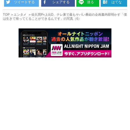
ツイートする
シェアする
送る
はてな
TOP
エンタメ
佐久間P×上出D、テレ東で最もヤバい番組の企画書内容明かす「僕
は生きて帰ってくることができるんです」の写真（6）