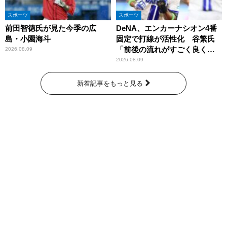
スポーツ
スポーツ
前田智徳氏が見た今季の広
DeNA、エンカーナシオン4番
島・小園海斗
固定で打線が活性化 谷繁氏
「前後の流れがすごく良くな
2026.08.09
りましたね」
2026.08.09
新着記事をもっと見る