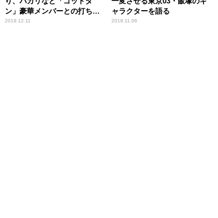
り、バカリなど「ゴッドタ
一変させる東京03・飯塚のキ
ン」豪華メンバーとの打ち上
ャラクターを語る
げを語る
2019.12.11
2019.11.06