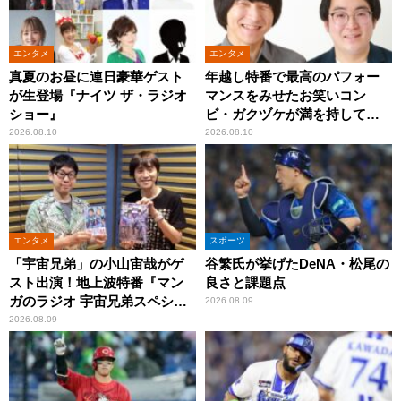
エンタメ
エンタメ
真夏のお昼に連日豪華ゲスト
年越し特番で最高のパフォー
が生登場『ナイツ ザ・ラジオ
マンスをみせたお笑いコン
ショー』
ビ・ガクヅケが満を持して
『オールナイトニッポン
2026.08.10
2026.08.10
0(ZERO)』に登場！
エンタメ
スポーツ
「宇宙兄弟」の小山宙哉がゲ
谷繁氏が挙げたDeNA・松尾の
スト出演！地上波特番『マン
良さと課題点
ガのラジオ 宇宙兄弟スペシャ
2026.08.09
ル 』
2026.08.09