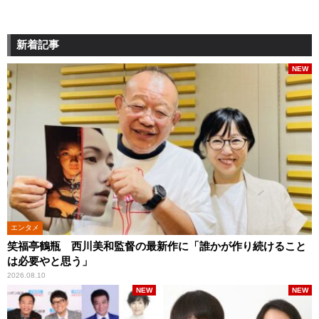
新着記事
NEW
エンタメ
笑福亭鶴瓶 西川美和監督の最新作に「誰かが作り続けること
は必要やと思う」
2026.08.10
NEW
NEW