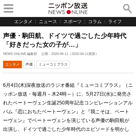
エンタメ
ニュース
スポーツ
コラム
ライフ
声優・駒田航、ドイツで過ごした少年時代
「好きだった女の子が…」
NEWS ONLINE 編集部
公開：
2020-06-11
（
2020-06-11
更新）
エンタメ
声優
ミューコミプラス
6月4日(木)深夜放送のラジオ番組『ミューコミプラス』（ニ
ッポン放送・毎週月－木24時～）に、5月27日(水)に発売さ
れたベートーヴェン生誕250周年記念コンピレーションアル
バム『恋におちたベートーヴェン』と『我こそは、ベート
ーヴェン』でベートーヴェンを演じている声優の駒田航が
出演し、ドイツで過ごした少年時代のエピソードを明かし