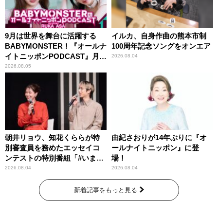
9月は世界を舞台に活躍する
イルカ、自身作曲の熊本市制
BABYMONSTER！『オールナ
100周年記念ソングをオンエア
イトニッポンPODCAST』月替
2026.08.04
わりパーソナリティ
2026.08.05
朝井リョウ、知花くららが特
由紀さおりが14年ぶりに『オ
別審査員を務めたエッセイコ
ールナイトニッポン』に登
ンテストの特別番組「#いまあ
場！
なたに伝えたいこと」
2026.08.04
2026.08.04
新着記事をもっと見る