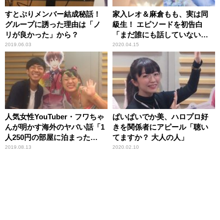
すとぷりメンバー結成秘話！
家入レオ＆麻倉もも、実は同
グループに誘った理由は「ノ
級生！ エピソードを初告白
リが良かった」から？
「まだ誰にも話していない夢
を……」
2019.06.03
2020.04.15
人気女性YouTuber・フワちゃ
ぱいぱいでか美、ハロプロ好
んが明かす海外のヤバい話「1
きを関係者にアピール「聴い
人250円の部屋に泊まった
てますか？ 大人の人」
ら……」
2019.08.13
2020.02.10