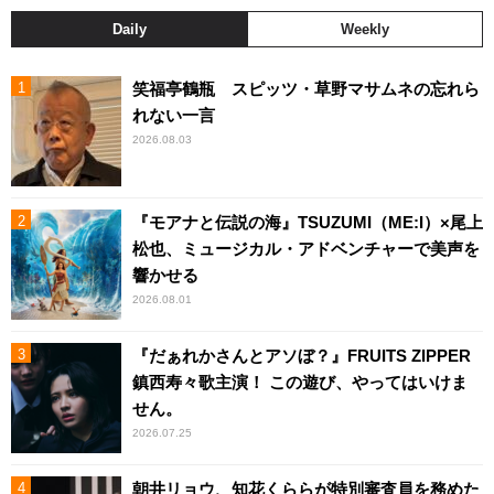
Daily
Weekly
笑福亭鶴瓶 スピッツ・草野マサムネの忘れら
れない一言
2026.08.03
『モアナと伝説の海』TSUZUMI（ME:I）×尾上
松也、ミュージカル・アドベンチャーで美声を
響かせる
2026.08.01
『だぁれかさんとアソぼ？』FRUITS ZIPPER
鎮西寿々歌主演！ この遊び、やってはいけま
せん。
2026.07.25
朝井リョウ、知花くららが特別審査員を務めた