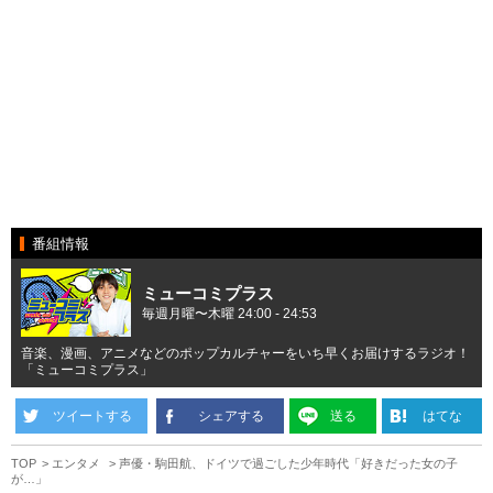
番組情報
ミューコミプラス
毎週月曜〜木曜 24:00 - 24:53
音楽、漫画、アニメなどのポップカルチャーをいち早くお届けするラジオ！
「ミューコミプラス」
ツイートする
シェアする
送る
はてな
TOP
エンタメ
声優・駒田航、ドイツで過ごした少年時代「好きだった女の子
が…」