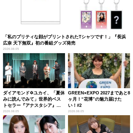
「私のプリティな顔がプリントされたTシャツです！」『長浜
広奈 天下無双』初の番組グッズ発売
2026.08.05
ダイアモンド✡ユカイ、「夏休
GREEN×EXPO 2027まであと8
みに読んでみて」世界的ベス
ヶ月！“花博”の魅力届けた
トセラー『アナスタシア』を
い！#2
紹介
2026.08.05
2026.08.05