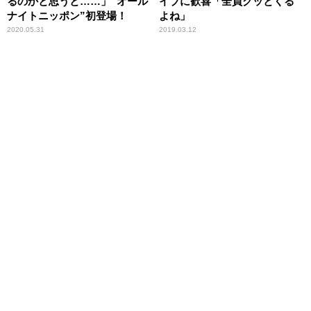
るのかと思うと……」“オール
イブに歓喜「全員グッとくる
ナイトニッポン”初登場！
よね」
2020.05.31
2019.03.12