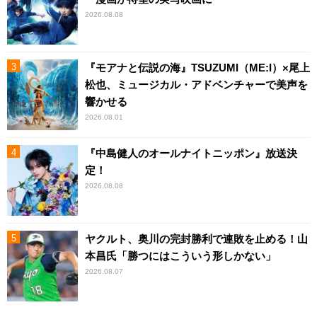
2026.08.08
『モアナと伝説の海』TSUZUMI（ME:I）×尾上
松也、ミュージカル・アドベンチャーで美声を
響かせる
2026.08.01
『中島健人のオールナイトニッポン』放送決
定！
2026.08.08
ヤクルト、奥川の完封勝利で連敗を止める！山
本昌氏「勝つにはこういう形しかない」
2026.08.07