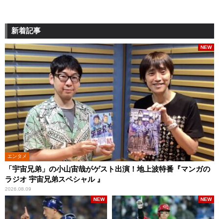
新着記事
NEW
エンタメ
「宇宙兄弟」の小山宙哉がゲスト出演！地上波特番『マンガの
ラジオ 宇宙兄弟スペシャル 』
2026.08.09
NEW
NEW