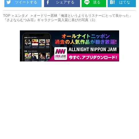
ツイートする
シェアする
送る
はてな
TOP
エンタメ
オードリー若林「俺達というよりもリスナーにとって良かった」
『さよならむつみ荘』ギャラクシー賞入賞に喜びの写真（1）