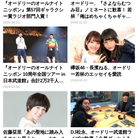
『オードリーのオールナイト
オードリー、『さよならむつ
ニッポン』第57回ギャラクシ
み荘』ノミネートに歓喜！ 若
ー賞ラジオ部門入賞！
林「俺はめちゃくちゃギャラ
クシー賞が欲しい！」
2020.06.01
2019.11.22
『オードリーのオールナイト
欅坂46・長濱ねる、オードリ
ニッポン 10周年全国ツアー in
ー若林のエッセイを愛読
日本武道館』合計2万2千人の
2018.06.15
リトルトゥースを沸かせる！
2019.03.03
佐藤栞里「あの聖地に踏み入
DJ松永、オードリー武道館ラ