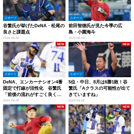
スポーツ
スポーツ
谷繁氏が挙げたDeNA・松尾の
前田智徳氏が見た今季の広
良さと課題点
島・小園海斗
2026.08.09
2026.08.09
NEW
NEW
スポーツ
スポーツ
DeNA、エンカーナシオン4番
5位・中日、8月は6勝1敗！谷
固定で打線が活性化 谷繁氏
繁氏「Aクラスの可能性が出て
「前後の流れがすごく良くな
きていますね」
りましたね」
2026.08.09
2026.08.08
NEW
NEW