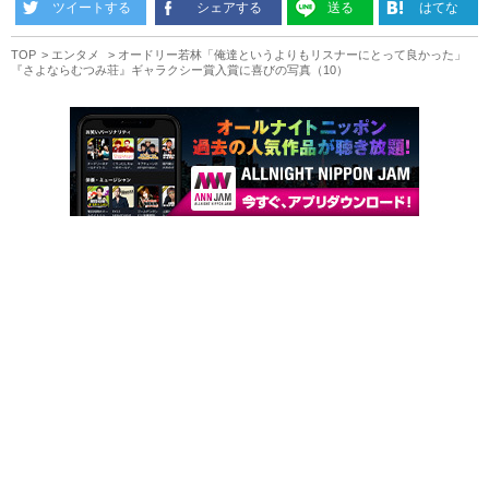
ツイートする
シェアする
送る
はてな
TOP
エンタメ
オードリー若林「俺達というよりもリスナーにとって良かった」
『さよならむつみ荘』ギャラクシー賞入賞に喜びの写真（10）