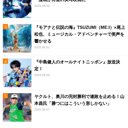
2026.08.08
『モアナと伝説の海』TSUZUMI（ME:I）×尾上
松也、ミュージカル・アドベンチャーで美声を
響かせる
2026.08.01
『中島健人のオールナイトニッポン』放送決
定！
2026.08.08
ヤクルト、奥川の完封勝利で連敗を止める！山
本昌氏「勝つにはこういう形しかない」
2026.08.07