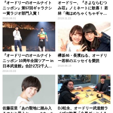
『オードリーのオールナイト
オードリー、『さよならむつ
ニッポン』第57回ギャラクシ
み荘』ノミネートに歓喜！ 若
ー賞ラジオ部門入賞！
林「俺はめちゃくちゃギャラ
クシー賞が欲しい！」
2020.06.01
2019.11.22
『オードリーのオールナイト
欅坂46・長濱ねる、オードリ
ニッポン 10周年全国ツアー in
ー若林のエッセイを愛読
日本武道館』合計2万2千人の
2018.06.15
リトルトゥースを沸かせる！
2019.03.03
佐藤栞里「あの聖地に踏み入
DJ松永、オードリー武道館ラ