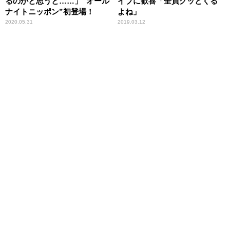
るのかと思うと……」“オール
イブに歓喜「全員グッとくる
ナイトニッポン”初登場！
よね」
2020.05.31
2019.03.12