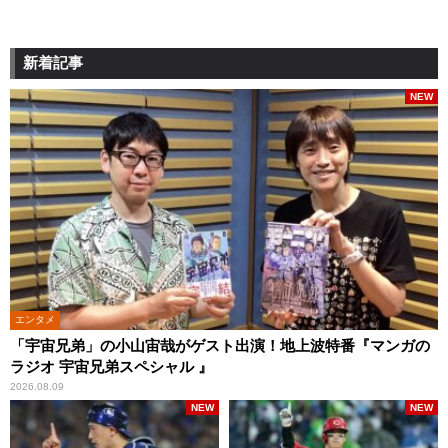
新着記事
NEW
エンタメ
「宇宙兄弟」の小山宙哉がゲスト出演！地上波特番『マンガの
ラジオ 宇宙兄弟スペシャル 』
2026.08.09
NEW
NEW