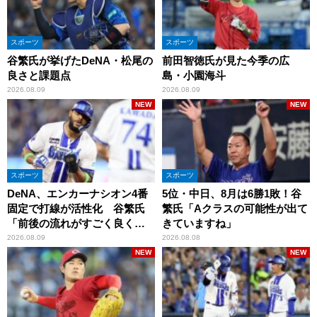
スポーツ
スポーツ
谷繁氏が挙げたDeNA・松尾の
前田智徳氏が見た今季の広
良さと課題点
島・小園海斗
2026.08.09
2026.08.09
NEW
NEW
スポーツ
スポーツ
DeNA、エンカーナシオン4番
5位・中日、8月は6勝1敗！谷
固定で打線が活性化 谷繁氏
繁氏「Aクラスの可能性が出て
「前後の流れがすごく良くな
きていますね」
りましたね」
2026.08.09
2026.08.08
NEW
NEW