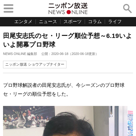
エンタメ
ニュース
スポーツ
コラム
ライフ
田尾安志氏のセ・リーグ順位予想～6.19いよ
いよ開幕プロ野球
NEWS ONLINE 編集部
公開：
2020-06-18
（
2020-06-18
更新）
ニッポン放送 ショウアップナイター
プロ野球解説者の田尾安志氏が、今シーズンのプロ野球
セ・リーグの順位予想をした。