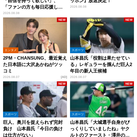
「自信を持って欲しい」、
ッポン』放送決定！
「ファンの方も毎日応援して
2026.08.08
くれています」
2026.08.08
NEW
NEW
エンタメ
スポーツ
2PM・CHANSUNG、最近覚え
山本昌氏「役割は果たせてい
た日本語に大沢あかねがツッ
る」レギュラーを掴んだ巨人2
コミ
年目の新人王候補
2026.08.07
AD
2026.08.07
NEW
NEW
スポーツ
スポーツ
巨人、奥川を捉えられず完封
山本昌氏「大城選手自身がび
負け 山本昌氏「今日の負け
っくりしていましたね」ヤク
は仕方がない」
ルトのファースト・澤井の判