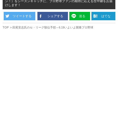
ン！）をシーズンキャッチに、プロ野球ファンの期待に応える生中継をお届
けします！
ツイートする
シェアする
送る
はてな
TOP
田尾安志氏のセ・リーグ順位予想～6.19いよいよ開幕プロ野球