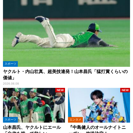
スポーツ
ヤクルト・内山壮真、超美技連発！山本昌氏「猛打賞くらいの
価値」
2026.08.08
NEW
NEW
スポーツ
エンタメ
山本昌氏、ヤクルトにエール
『中島健人のオールナイトニ