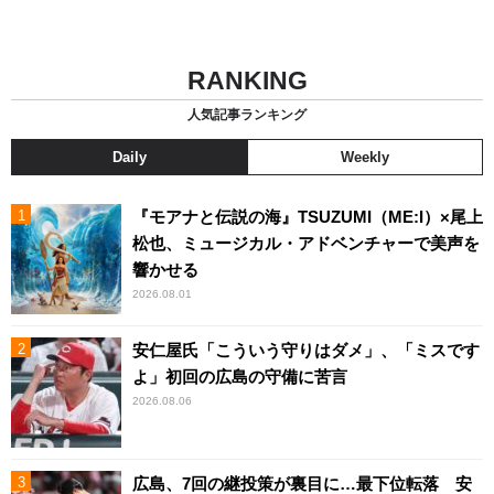
RANKING
人気記事ランキング
Daily
Weekly
『モアナと伝説の海』TSUZUMI（ME:I）×尾上
松也、ミュージカル・アドベンチャーで美声を
響かせる
2026.08.01
安仁屋氏「こういう守りはダメ」、「ミスです
よ」初回の広島の守備に苦言
2026.08.06
広島、7回の継投策が裏目に…最下位転落 安