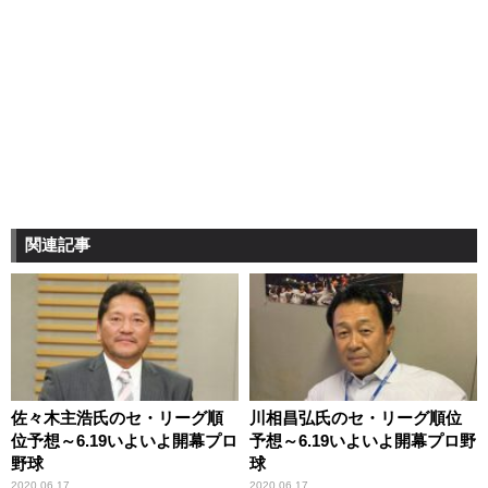
関連記事
佐々木主浩氏のセ・リーグ順
川相昌弘氏のセ・リーグ順位
位予想～6.19いよいよ開幕プロ
予想～6.19いよいよ開幕プロ野
野球
球
2020.06.17
2020.06.17