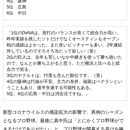
4位 阪神
5位 広島
6位 中日
「1位のDeNAは、投打のバランスが良くて総合力が高い。
昨年実績を残したソトだけでなくオースティンもオープン
戦の成績はよかった。また良いピッチャーも多い。2年連続
外しているのでそろそろ当たって欲しい（笑）
2位の巨人は、去年も苦しいなか中継ぎを使って勝ち抜いた
ので、なんとか勝ち上がると思う。ただ横浜と比べると総
合力で劣る。
3位のヤクルトは、忖度も含んだ順位です。（笑）
4位の阪神は打線が不安。主力の糸井、福留はベテランとい
うこともあり、後半失速する可能性もある。
5位、6位の広島・中日は消去法ですね。」
新型コロナウイルスの感染拡大の影響で、異例のシーズン
となるプロ野球。最後に真中氏は「とにかくプロ野球がで
きるだけでありがたい」と、プロ野球が開幕する喜びを噛