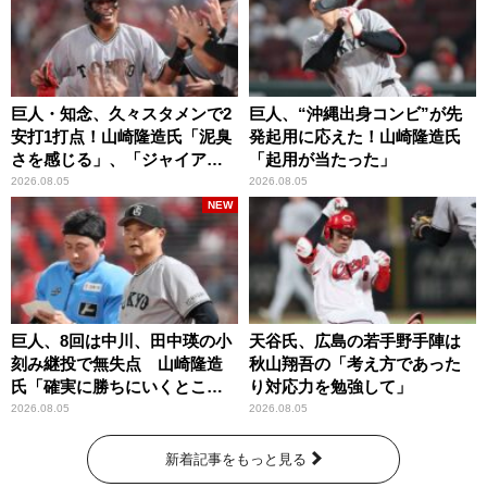
巨人・知念、久々スタメンで2
巨人、“沖縄出身コンビ”が先
安打1打点！山崎隆造氏「泥臭
発起用に応えた！山崎隆造氏
さを感じる」、「ジャイアン
「起用が当たった」
ツには少ないタイプ」
2026.08.05
2026.08.05
NEW
巨人、8回は中川、田中瑛の小
天谷氏、広島の若手野手陣は
刻み継投で無失点 山崎隆造
秋山翔吾の「考え方であった
氏「確実に勝ちにいくとこ
り対応力を勉強して」
ろ」
2026.08.05
2026.08.05
新着記事をもっと見る