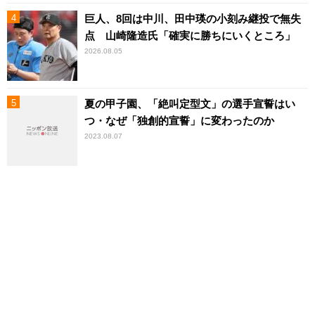
巨人、8回は中川、田中瑛の小刻み継投で無失
点 山崎隆造氏「確実に勝ちにいくところ」
2026.08.05
夏の甲子園、「絶叫定型文」の選手宣誓はい
つ・なぜ「独創的宣誓」に変わったのか
2023.08.07