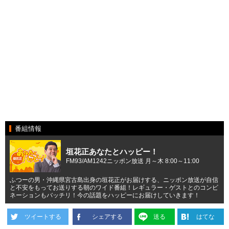
番組情報
垣花正あなたとハッピー！
FM93/AM1242ニッポン放送 月～木 8:00～11:00
ふつーの男・沖縄県宮古島出身の垣花正がお届けする、ニッポン放送が自信
と不安をもってお送りする朝のワイド番組！レギュラー・ゲストとのコンビ
ネーションもバッチリ！今の話題をハッピーにお届けしていきます！
ツイートする
シェアする
送る
はてな