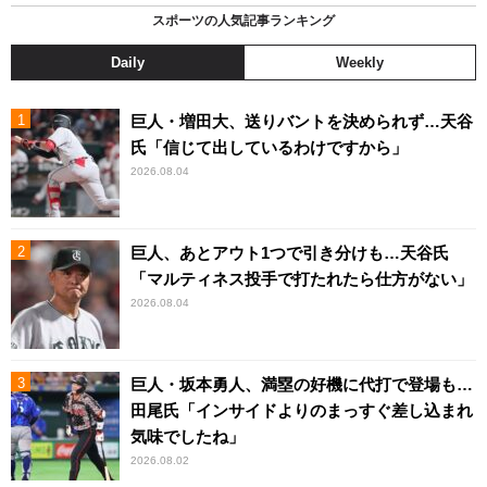
スポーツの人気記事ランキング
Daily
Weekly
巨人・増田大、送りバントを決められず…天谷
氏「信じて出しているわけですから」
2026.08.04
巨人、あとアウト1つで引き分けも…天谷氏
「マルティネス投手で打たれたら仕方がない」
2026.08.04
巨人・坂本勇人、満塁の好機に代打で登場も…
田尾氏「インサイドよりのまっすぐ差し込まれ
気味でしたね」
2026.08.02