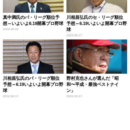
真中満氏のパ・リーグ順位予
川相昌弘氏のセ・リーグ順位
想～いよいよ6.19開幕プロ野球
予想～6.19いよいよ開幕プロ野
球
2020.06.03
2020.06.17
川相昌弘氏のパ・リーグ順位
野村克也さんが選んだ「昭
予想～6.19いよいよ開幕プロ野
和〜平成・最強ベストナイ
球
ン」
2020.06.17
2020.02.17