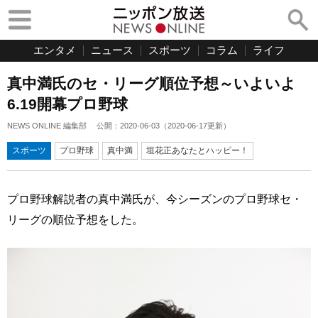
エンタメ
ニュース
スポーツ
コラム
ライフ
真中満氏のセ・リーグ順位予想～いよいよ
6.19開幕プロ野球
NEWS ONLINE 編集部
公開：
2020-06-03
（
2020-06-17
更新）
スポーツ
プロ野球
真中満
垣花正あなたとハッピー！
プロ野球解説者の真中満氏が、今シーズンのプロ野球セ・
リーグの順位予想をした。