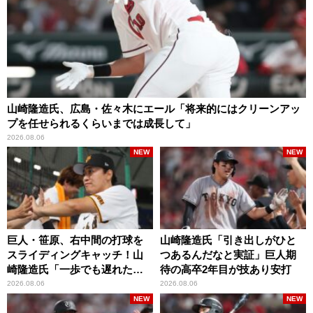
山崎隆造氏、広島・佐々木にエール「将来的にはクリーンアッ
プを任せられるくらいまでは成長して」
2026.08.06
NEW
NEW
巨人・笹原、右中間の打球を
山崎隆造氏「引き出しがひと
スライディングキャッチ！山
つあるんだなと実証」巨人期
崎隆造氏「一歩でも遅れた
待の高卒2年目が技あり安打
ら…」
2026.08.06
2026.08.06
NEW
NEW