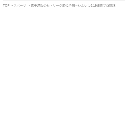
TOP
スポーツ
真中満氏のセ・リーグ順位予想～いよいよ6.19開幕プロ野球