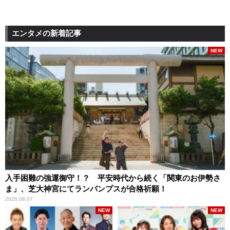
エンタメの新着記事
NEW
入手困難の強運御守！？ 平安時代から続く「関東のお伊勢さ
ま」、芝大神宮にてランパンプスが合格祈願！
2026.08.07
NEW
NEW