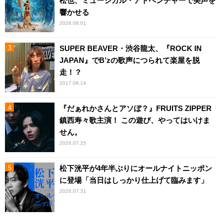
松也、ミュージカル・アドベンチャーで美声を
響かせる
2026.08.01
SUPER BEAVER・渋谷龍太、『ROCK IN
JAPAN』でB’zの歌声につられて楽屋を脱
走！？
2017.08.14
『だぁれかさんとアソぼ？』FRUITS ZIPPER
鎮西寿々歌主演！ この遊び、やってはいけま
せん。
2026.07.25
松下洸平が4年半ぶりにオールナイトニッポン
に登場「当日はしっかり仕上げて臨みます」
2026.07.31