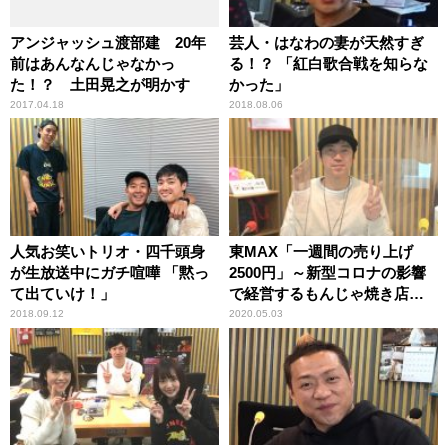
アンジャッシュ渡部建 20年
芸人・はなわの妻が天然すぎ
前はあんなんじゃなかっ
る！？ 「紅白歌合戦を知らな
た！？ 土田晃之が明かす
かった」
2017.04.18
2018.08.06
人気お笑いトリオ・四千頭身
東MAX「一週間の売り上げ
が生放送中にガチ喧嘩 「黙っ
2500円」～新型コロナの影響
て出ていけ！」
で経営するもんじゃ焼き店が
大打撃
2018.09.12
2020.05.03