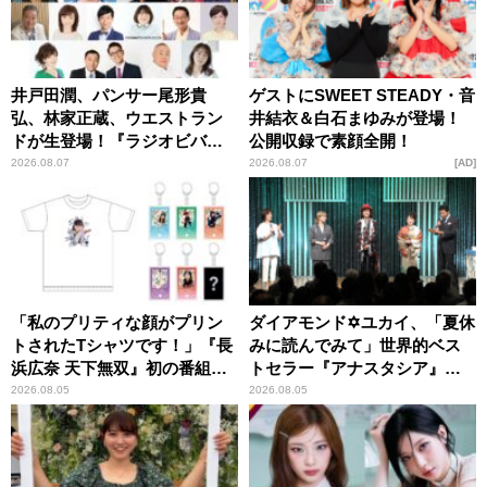
井戸田潤、パンサー尾形貴
ゲストにSWEET STEADY・音
弘、林家正蔵、ウエストラン
井結衣＆白石まゆみが登場！
ドが生登場！『ラジオビバリ
公開収録で素顔全開！
ー昼ズ』
2026.08.07
2026.08.07
AD
「私のプリティな顔がプリン
ダイアモンド✡ユカイ、「夏休
トされたTシャツです！」『長
みに読んでみて」世界的ベス
浜広奈 天下無双』初の番組グ
トセラー『アナスタシア』を
ッズ発売
紹介
2026.08.05
2026.08.05