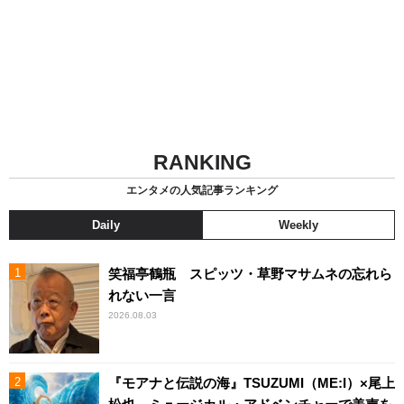
RANKING
エンタメの人気記事ランキング
Daily
Weekly
笑福亭鶴瓶 スピッツ・草野マサムネの忘れら
れない一言
2026.08.03
『モアナと伝説の海』TSUZUMI（ME:I）×尾上