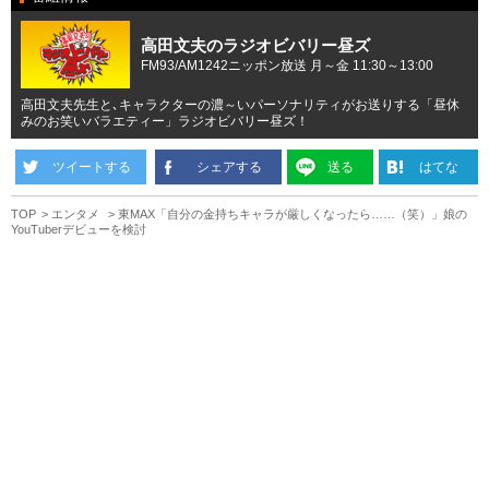
高田文夫のラジオビバリー昼ズ
FM93/AM1242ニッポン放送 月～金 11:30～13:00
高田文夫先生と､キャラクターの濃～いパーソナリティがお送りする「昼休
みのお笑いバラエティー」ラジオビバリー昼ズ！
ツイートする
シェアする
送る
はてな
TOP
エンタメ
東MAX「自分の金持ちキャラが厳しくなったら……（笑）」娘の
YouTuberデビューを検討