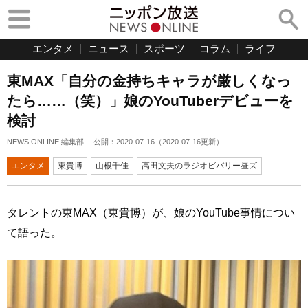
エンタメ
ニュース
スポーツ
コラム
ライフ
東MAX「自分の金持ちキャラが厳しくなっ
たら……（笑）」娘のYouTuberデビューを
検討
NEWS ONLINE 編集部
公開：
2020-07-16
（
2020-07-16
更新）
エンタメ
東貴博
山根千佳
高田文夫のラジオビバリー昼ズ
タレントの東MAX（東貴博）が、娘のYouTube事情につい
て語った。