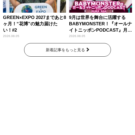
GREEN×EXPO 2027まであと8
9月は世界を舞台に活躍する
ヶ月！“花博”の魅力届けた
BABYMONSTER！『オールナ
い！#2
イトニッポンPODCAST』月替
わりパーソナリティ
2026.08.05
2026.08.05
新着記事をもっと見る