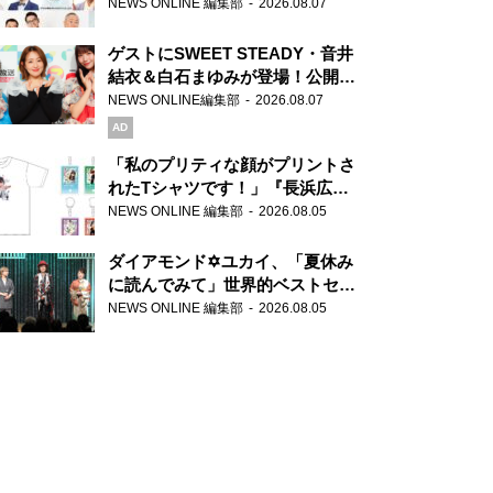
場！『ラジオビバリー昼ズ』
NEWS ONLINE 編集部
2026.08.07
ゲストにSWEET STEADY・音井
結衣＆白石まゆみが登場！公開収
録で素顔全開！
NEWS ONLINE編集部
2026.08.07
AD
「私のプリティな顔がプリントさ
れたTシャツです！」『長浜広奈
天下無双』初の番組グッズ発売
NEWS ONLINE 編集部
2026.08.05
ダイアモンド✡ユカイ、「夏休み
に読んでみて」世界的ベストセラ
ー『アナスタシア』を紹介
NEWS ONLINE 編集部
2026.08.05