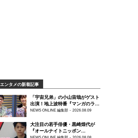
エンタメの新着記事
「宇宙兄弟」の小山宙哉がゲスト
出演！地上波特番『マンガのラジ
オ 宇宙兄弟スペシャル 』
NEWS ONLINE 編集部
2026.08.09
大注目の若手俳優・黒崎煌代が
『オールナイトニッポン
0(ZERO)』に初登場「今からとて
NEWS ONLINE 編集部
2026.08.08