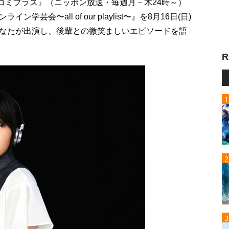
ーコミプラス』（ニッポン放送・毎週月－木24時～）
会〜all of our playlist〜』を8月16日(日)
なたが出演し、後輩との微笑ましいエピソードを語
R