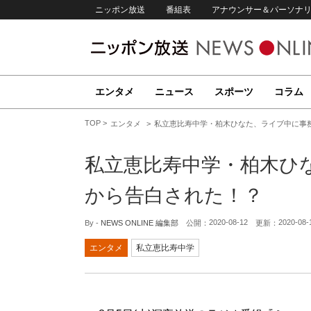
ニッポン放送
番組表
アナウンサー＆パーソナ
エンタメ
ニュース
スポーツ
コラム
TOP
エンタメ
私立恵比寿中学・柏木ひなた、ライブ中に事
私立恵比寿中学・柏木ひ
から告白された！？
2020-08-12
2020-08-
By -
NEWS ONLINE 編集部
公開：
更新：
エンタメ
私立恵比寿中学