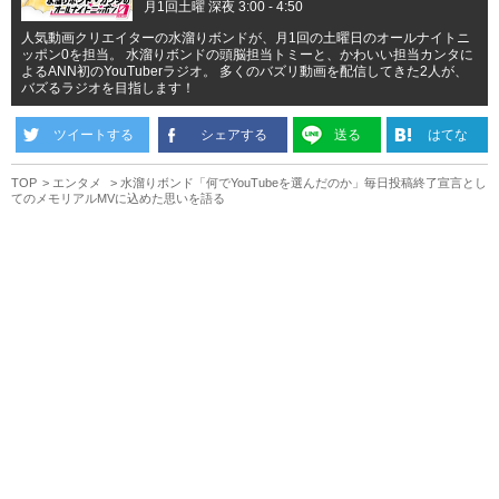
月1回土曜 深夜 3:00 - 4:50
人気動画クリエイターの水溜りボンドが、月1回の土曜日のオールナイトニ
ッポン0を担当。 水溜りボンドの頭脳担当トミーと、かわいい担当カンタに
よるANN初のYouTuberラジオ。 多くのバズリ動画を配信してきた2人が、
バズるラジオを目指します！
ツイートする
シェアする
送る
はてな
TOP
エンタメ
水溜りボンド「何でYouTubeを選んだのか」毎日投稿終了宣言とし
てのメモリアルMVに込めた思いを語る