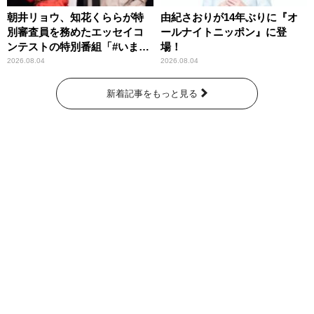
朝井リョウ、知花くららが特
由紀さおりが14年ぶりに『オ
別審査員を務めたエッセイコ
ールナイトニッポン』に登
ンテストの特別番組「#いまあ
場！
なたに伝えたいこと」
2026.08.04
2026.08.04
新着記事をもっと見る