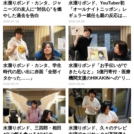
水溜りボンド・カンタ、ジャ
水溜りボンド、YouTuber初
ニーズの友人に“対抗心”を燃
「オールナイトニッポン」レ
やした過去を告白
ギュラー就任も親の反応は微
妙？
2020.07.16
2020.04.08
水溜りボンド・カンタ、学生
水溜りボンド「お手伝いがで
時代の思い出に赤面「全部イ
きたらなと」 1億円寄付・医療
タかった……」
機関支援のHIKAKINへの“リス
ペクト”を語る
2020.05.07
2020.06.04
水溜りボンド、三四郎・相田
水溜りボンド、久々のテレビ