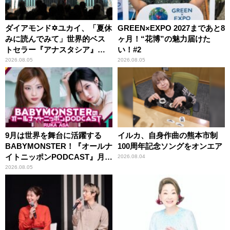
ダイアモンド✡ユカイ、「夏休
GREEN×EXPO 2027まであと8
みに読んでみて」世界的ベス
ヶ月！“花博”の魅力届けた
トセラー『アナスタシア』を
い！#2
紹介
2026.08.05
2026.08.05
9月は世界を舞台に活躍する
イルカ、自身作曲の熊本市制
BABYMONSTER！『オールナ
100周年記念ソングをオンエア
イトニッポンPODCAST』月替
2026.08.04
わりパーソナリティ
2026.08.05