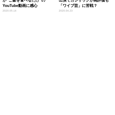
が“ご飯を食べるだけ”の
出演でカジサックが高評価も
YouTube動画に感心
「ワイプ芸」に苦戦？
2020.05.14
2020.04.23