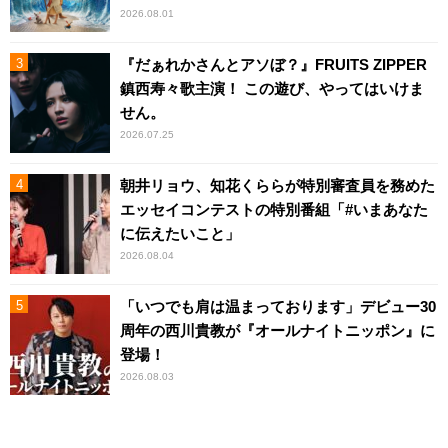
2026.08.01
『だぁれかさんとアソぼ？』FRUITS ZIPPER
鎮西寿々歌主演！ この遊び、やってはいけま
せん。
2026.07.25
朝井リョウ、知花くららが特別審査員を務めた
エッセイコンテストの特別番組「#いまあなた
に伝えたいこと」
2026.08.04
「いつでも肩は温まっております」デビュー30
周年の西川貴教が『オールナイトニッポン』に
登場！
2026.08.03