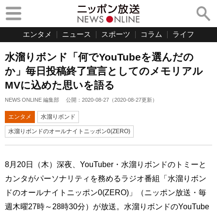
エンタメ
ニュース
スポーツ
コラム
ライフ
水溜りボンド「何でYouTubeを選んだの
か」毎日投稿終了宣言としてのメモリアル
MVに込めた思いを語る
NEWS ONLINE 編集部
公開：
2020-08-27
（
2020-08-27
更新）
エンタメ
水溜りボンド
水溜りボンドのオールナイトニッポン0(ZERO)
8月20日（木）深夜、YouTuber・水溜りボンドのトミーと
カンタがパーソナリティを務めるラジオ番組「水溜りボン
ドのオールナイトニッポン0(ZERO)」（ニッポン放送・毎
週木曜27時～28時30分）が放送。水溜りボンドのYouTube