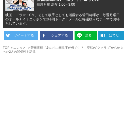
毎週月曜 深夜 1:00 - 3:00
映画・ドラマ・CM、そして歌手としても活躍する菅田将暉が、毎週月曜日
のオールナイトニッポンで2時間トーク！メールは毎週様々なテーマでお待
ちしています。
ツイートする
シェアする
送る
はてな
TOP
エンタメ
菅田将暉「あの小山田壮平が何で！？」突然の”クソリプ”から始ま
った2人の関係性を語る