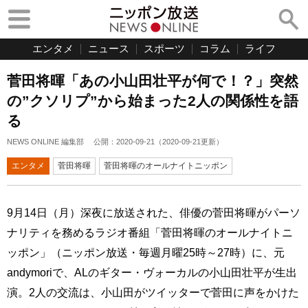
エンタメ
ニュース
スポーツ
コラム
ライフ
菅田将暉「あの小山田壮平が何で！？」突然
の”クソリプ”から始まった2人の関係性を語
る
NEWS ONLINE 編集部
公開：
2020-09-21
（
2020-09-21
更新）
エンタメ
菅田将暉
菅田将暉のオールナイトニッポン
9月14日（月）深夜に放送された、俳優の菅田将暉がパーソ
ナリティを務めるラジオ番組「菅田将暉のオールナイトニ
ッポン」（ニッポン放送・毎週月曜25時～27時）に、元
andymoriで、ALのギター・ヴォーカルの小山田壮平が生出
演。2人の交流は、小山田がツイッターで菅田に声をかけた