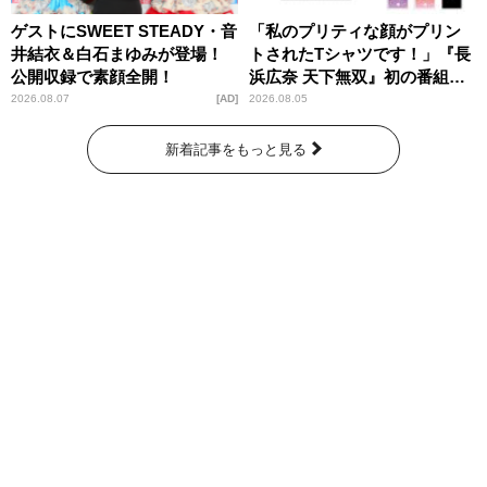
ゲストにSWEET STEADY・音
「私のプリティな顔がプリン
井結衣＆白石まゆみが登場！
トされたTシャツです！」『長
公開収録で素顔全開！
浜広奈 天下無双』初の番組グ
ッズ発売
2026.08.07
AD
2026.08.05
新着記事をもっと見る