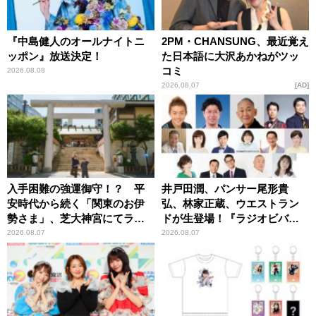
『中島健人のオールナイトニ
2PM・CHANSUNG、最近覚え
ッポン』放送決定！
た日本語に大沢あかねがツッ
コミ
2026.08.08
2026.08.07
AD
入手困難の強運御守！？ 平
井戸田潤、パンサー尾形貴
安時代から続く「関東のお伊
弘、林家正蔵、ウエストラン
勢さま」、芝大神宮にてラン
ドが生登場！『ラジオビバリ
パンプスが合格祈願！
ー昼ズ』
2026.08.07
2026.08.07