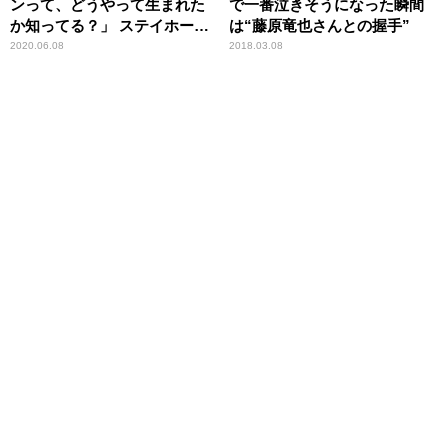
ンって、どうやって生まれた
で一番泣きそうになった瞬間
か知ってる？」 ステイホーム
は“藤原竜也さんとの握手”
中に偶然見たアニメに衝撃
2020.06.08
2018.03.08