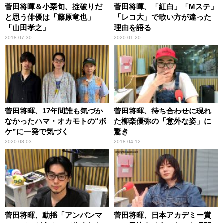
菅田将暉＆小栗旬、掟破りだ
菅田将暉、「紅白」「Mステ」
と思う俳優は「藤原竜也」
「レコ大」で歌い方が違った
「山田孝之」
理由を語る
2018.07.30
2020.01.20
菅田将暉、17年間誰も気づか
菅田将暉、待ち合わせに現れ
なかったハマ・オカモトの“ボ
た柳楽優弥の「意外な姿」に
ケ”に一発で気づく
驚き
2020.08.03
2018.04.12
菅田将暉、動揺「アンパンマ
菅田将暉、日本アカデミー賞