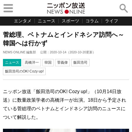
エンタメ
ニュース
スポーツ
コラム
ライフ
菅総理、ベトナムとインドネシア訪問へ～
韓国へは行かず
NEWS ONLINE 編集部
公開：
2020-10-14
（
2020-10-20
更新）
ニュース
高橋洋一
韓国
菅義偉
飯田浩司
飯田浩司のOK! Cozy up!
ニッポン放送「飯田浩司のOK! Cozy up!」（10月14日放
送）に数量政策学者の高橋洋一が出演。18日から予定され
ている菅総理のベトナムとインドネシア訪問のニュースに
ついて解説した。