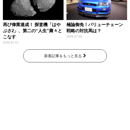
再び偉業達成！ 探査機「はや
極論御免！バリューチェーン
ぶさ2」、第二の“人生”粛々と
戦略の対抗馬は？
こなす
2026.07.02
2026.07.07
新着記事をもっと見る