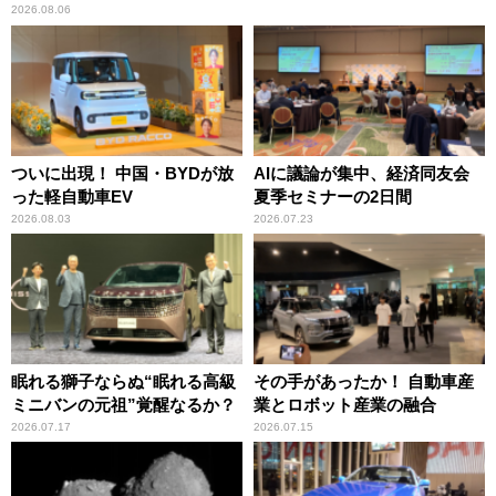
2026.08.06
ついに出現！ 中国・BYDが放
AIに議論が集中、経済同友会
った軽自動車EV
夏季セミナーの2日間
2026.08.03
2026.07.23
眠れる獅子ならぬ“眠れる高級
その手があったか！ 自動車産
ミニバンの元祖”覚醒なるか？
業とロボット産業の融合
2026.07.17
2026.07.15