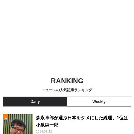
RANKING
ニュースの人気記事ランキング
Daily
Weekly
森永卓郎が選ぶ日本をダメにした総理、1位は
小泉純一郎
2018.08.22