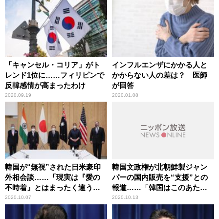
「キャンセル・コリア」がト
インフルエンザにかかる人と
レンド1位に……フィリピンで
かからない人の差は？ 医師
反韓感情が高まったわけ
が回答
2020.09.19
2020.01.08
韓国が“無視”された日米豪印
韓国文政権が北朝鮮製ジャン
外相会談……「現実は『愛の
パーの国内販売を“支援”との
不時着』とはまったく違う」
報道……「韓国はこのあたり
辛坊治郎が解説
問題が多い」辛坊治郎が言及
2020.10.07
2020.10.13