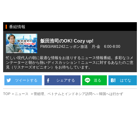
番組情報
飯田浩司のOK! Cozy up!
FM93/AM1242ニッポン放送 月-金 6:00-8:00
忙しい現代人の朝に最適な情報をお送りするニュース情報番組。多彩なコメ
ンテーターと朝から熱いディスカッション！ニュースに対するあなたのご意
見（リスナーズオピニオン）をお待ちしています。
ツイートする
シェアする
送る
はてな
TOP
ニュース
菅総理、ベトナムとインドネシア訪問へ～韓国へは行かず