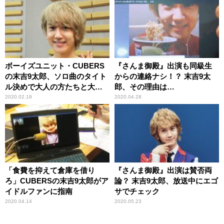
ボーイズユニット・CUBERS
『さんま御殿』出演も同級生
の末吉9太郎、ソロ曲のタイト
からの連絡ナシ！？ 末吉9太
ル決めで大人の方たちと大会
郎、その理由は…
議！？
2020.02.19
2020.04.28
「食費を抑えて倉庫を借り
『さんま御殿』出演は賛否両
ろ」CUBERSの末吉9太郎がア
論？ 末吉9太郎、放送中にエゴ
イドルファンに指南
サでチェック
2020.04.14
2020.05.23