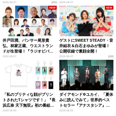
パンプスが合格祈願！
2026.08.07
AD
2026.08.07
NEW
NEW
井戸田潤、パンサー尾形貴
ゲストにSWEET STEADY・音
弘、林家正蔵、ウエストラン
井結衣＆白石まゆみが登場！
ドが生登場！『ラジオビバリ
公開収録で素顔全開！
ー昼ズ』
2026.08.07
2026.08.07
AD
「私のプリティな顔がプリン
ダイアモンド✡ユカイ、「夏休
トされたTシャツです！」『長
みに読んでみて」世界的ベス
浜広奈 天下無双』初の番組グ
トセラー『アナスタシア』を
ッズ発売
紹介
2026.08.05
2026.08.05