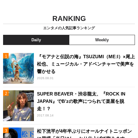
RANKING
エンタメの人気記事ランキング
Daily
Weekly
『モアナと伝説の海』TSUZUMI（ME:I）×尾上
松也、ミュージカル・アドベンチャーで美声を
響かせる
2026.08.01
SUPER BEAVER・渋谷龍太、『ROCK IN
JAPAN』でB’zの歌声につられて楽屋を脱
走！？
2017.08.14
松下洸平が4年半ぶりにオールナイトニッポン