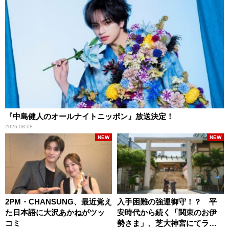
『中島健人のオールナイトニッポン』放送決定！
2026.08.08
NEW
NEW
2PM・CHANSUNG、最近覚え
入手困難の強運御守！？ 平
た日本語に大沢あかねがツッ
安時代から続く「関東のお伊
コミ
勢さま」、芝大神宮にてラン