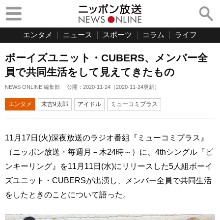
エンタメ
ニュース
スポーツ
コラム
ライフ
ボーイズユニット・CUBERS、メンバー全
員で共同生活をして見えてきたもの
NEWS ONLINE 編集部
公開：
2020-11-24
（
2020-11-24
更新）
エンタメ
末吉9太郎
アイドル
ミューコミプラス
11月17日(火)深夜放送のラジオ番組『ミューコミプラス』
（ニッポン放送・毎週月－木24時～）に、4thシングル『ピ
ンキーリング』を11月11日(水)にリリースした5人組ボーイ
ズユニット・CUBERSが出演し、メンバー全員で共同生活
をしたときのことについて語った。