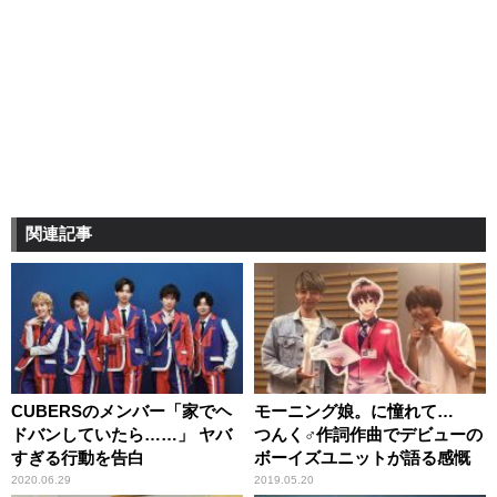
関連記事
CUBERSのメンバー「家でヘ
モーニング娘。に憧れて…
ドバンしていたら……」 ヤバ
つんく♂作詞作曲でデビューの
すぎる行動を告白
ボーイズユニットが語る感慨
2020.06.29
2019.05.20