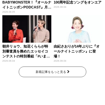
BABYMONSTER！『オールナ
100周年記念ソングをオンエア
イトニッポンPODCAST』月替
2026.08.04
わりパーソナリティ
2026.08.05
朝井リョウ、知花くららが特
由紀さおりが14年ぶりに『オ
別審査員を務めたエッセイコ
ールナイトニッポン』に登
ンテストの特別番組「#いまあ
場！
なたに伝えたいこと」
2026.08.04
2026.08.04
新着記事をもっと見る