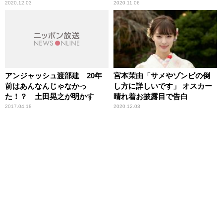
晴れ着お披露目で振り返る
2020.12.03
2020.11.06
アンジャッシュ渡部建 20年
宮本茉由「サメやゾンビの倒
前はあんなんじゃなかっ
し方に詳しいです」 オスカー
た！？ 土田晃之が明かす
晴れ着お披露目で告白
2017.04.18
2020.12.03