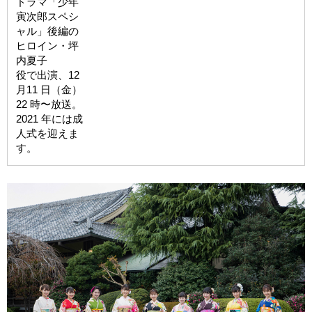
ドラマ「少年
寅次郎スペシ
ャル」後編の
ヒロイン・坪
内夏⼦
役で出演、12
月11 日（⾦）
22 時〜放送。
2021 年には成
人式を迎えま
す。