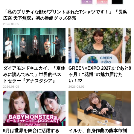
「私のプリティな顔がプリントされたTシャツです！」『長浜
広奈 天下無双』初の番組グッズ発売
2026.08.05
ダイアモンド✡ユカイ、「夏休
GREEN×EXPO 2027まであと8
みに読んでみて」世界的ベス
ヶ月！“花博”の魅力届けた
トセラー『アナスタシア』を
い！#2
紹介
2026.08.05
2026.08.05
9月は世界を舞台に活躍する
イルカ、自身作曲の熊本市制