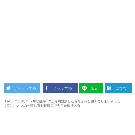
ツイートする
シェアする
送る
はてな
TOP
エンタメ
井頭愛海「2か月間自炊したらちょっと飽きてしまいました
（笑）」 オスカー晴れ着お披露目で今年を振り返る