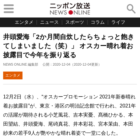
エンタメ
ニュース
スポーツ
コラム
ライフ
井頭愛海「2か月間自炊したらちょっと飽き
てしまいました（笑）」 オスカー晴れ着お
披露目で今年を振り返る
NEWS ONLINE 編集部
公開：
2020-12-04
（
2020-12-04
更新）
エンタメ
12月2日（水）、“オスカープロモーション 2021年新春晴れ
着お披露目”が、東京・港区の明治記念館で行われ、2021年
の活躍が期待される小芝風花、吉本実憂、髙橋ひかる、本
田望結、井頭愛海、尾碕真花、井本彩花、宮本茉由、本田
紗来の若手9人が艶やかな晴れ着姿で一堂に会した。