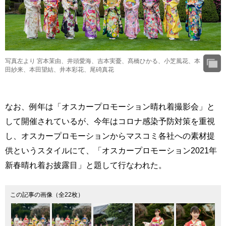
写真左より 宮本茉由、井頭愛海、吉本実憂、髙橋ひかる、小芝風花、本
田紗来、本田望結、井本彩花、尾碕真花
なお、例年は「オスカープロモーション晴れ着撮影会」と
して開催されているが、今年はコロナ感染予防対策を重視
し、オスカープロモーションからマスコミ各社への素材提
供というスタイルにて、「オスカープロモーション2021年
新春晴れ着お披露目」と題して行なわれた。
この記事の画像（全22枚）