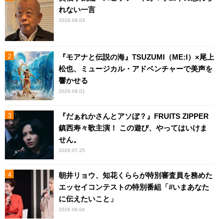
れない一言
2026.08.03
『モアナと伝説の海』TSUZUMI（ME:I）×尾上
松也、ミュージカル・アドベンチャーで美声を
響かせる
2026.08.01
『だぁれかさんとアソぼ？』FRUITS ZIPPER
鎮西寿々歌主演！ この遊び、やってはいけま
せん。
2026.07.25
朝井リョウ、知花くららが特別審査員を務めた
エッセイコンテストの特別番組「#いまあなた
に伝えたいこと」
2026.08.04