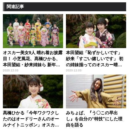
関連記事
オスカー美女9人 晴れ着お披露
本田望結「恥ずかしいです」
目！ 小芝風花、髙橋ひかる、
紗来「すごい嬉しいです」 初
本田望結・紗来姉妹ら 新年に
の姉妹揃ってのオスカー晴れ
向けた思いを願う
着お披露目参加
2020.12.03
2020.12.03
髙橋ひかる「今年ワクワクし
みちょぱ、『う〇この早出
たのはオードリーさんのオー
し』を自分の“特技”にした理
ルナイトニッポン」オスカー
由を語る