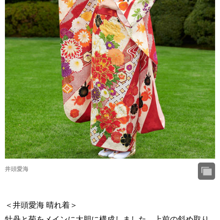
井頭愛海
＜井頭愛海 晴れ着＞
牡丹と菊をメインに大胆に構成しました。上前の斜め取り