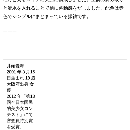
と流水を入れることで柄に躍動感をだしました。配色は赤
色でシンプルにまとまっている振袖です。
ーーー
井頭愛海
2001 年３月15
日生まれ 19 歳
大阪府出身 ⼥
優
2012 年「第13
回全日本国⺠
的美少⼥コン
テスト」にて
審査員特別賞
を受賞。