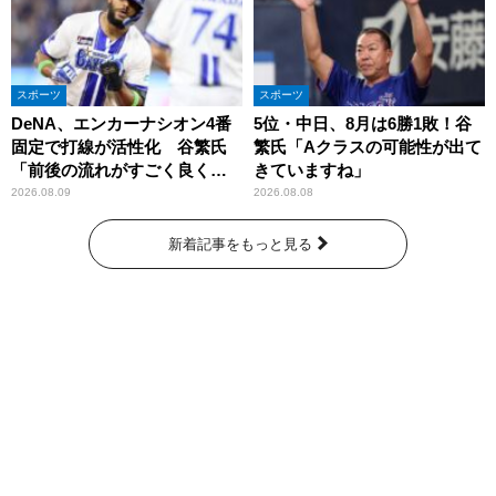
スポーツ
スポーツ
DeNA、エンカーナシオン4番
5位・中日、8月は6勝1敗！谷
固定で打線が活性化 谷繁氏
繁氏「Aクラスの可能性が出て
「前後の流れがすごく良くな
きていますね」
りましたね」
2026.08.09
2026.08.08
新着記事をもっと見る