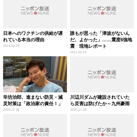
日本へのワクチンの供給が遅
誰もが思った「津波がないん
れている本当の理由
だ、よかった」……震度6強地
震 現地レポート
2021.02.25
2021.02.15
辛坊治郎、進まない防災・減
川辺川ダムが建設されていた
災対策は「政治家の責任！」
ら災害は防げたか～九州豪雨
2020.07.08
2020.07.08