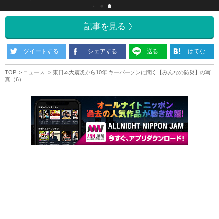
記事を見る
ツイートする
シェアする
送る
はてな
TOP
ニュース
東日本大震災から10年 キーパーソンに聞く【みんなの防災】の写
真（6）