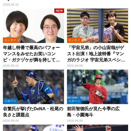
2026.08.10
NEW
エンタメ
エンタメ
年越し特番で最高のパフォー
「宇宙兄弟」の小山宙哉がゲ
マンスをみせたお笑いコン
スト出演！地上波特番『マン
ビ・ガクヅケが満を持して
ガのラジオ 宇宙兄弟スペシャ
『オールナイトニッポン
ル 』
2026.08.10
2026.08.09
0(ZERO)』に登場！
スポーツ
スポーツ
谷繁氏が挙げたDeNA・松尾の
前田智徳氏が見た今季の広
良さと課題点
島・小園海斗
2026.08.09
2026.08.09