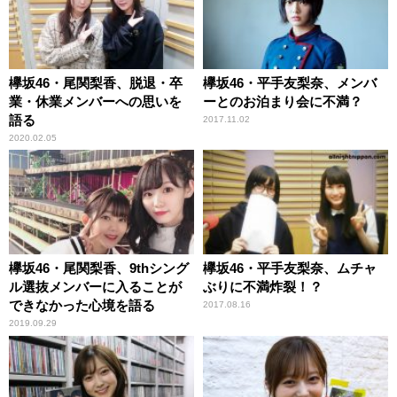
欅坂46・尾関梨香、脱退・卒
欅坂46・平手友梨奈、メンバ
業・休業メンバーへの思いを
ーとのお泊まり会に不満？
語る
2017.11.02
2020.02.05
欅坂46・尾関梨香、9thシング
欅坂46・平手友梨奈、ムチャ
ル選抜メンバーに入ることが
ぶりに不満炸裂！？
できなかった心境を語る
2017.08.16
2019.09.29