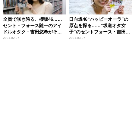
全員で咲き誇る、櫻坂46……
日向坂46“ハッピーオーラ”の
セント・フォース随一のアイ
原点を探る……“坂道オタ女
ドルオタク・吉田悠希がその
子”のセントフォース・吉田悠
魅力を解き明かす
希が思索
2021.02.07
2021.03.07