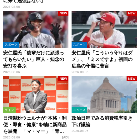
に来て勉強はない」
2026.08.06
NEW
NEW
スポーツ
スポーツ
安仁屋氏「後輩だけに頑張っ
安仁屋氏「こういう守りはダ
てもらいたい」巨人・知念の
メ」、「ミスですよ」初回の
安打を喜ぶ
広島の守備に苦言
2026.08.06
2026.08.06
NEW
NEW
ライフ
ニュース
日清製粉ウェルナが“本格・利
政治日程でみる消費税率引き
便・即食・健康”を軸に新商品
下げ議論
を展開 「マ・マー」「青の
2026.08.06
洞窟」ブランドを強化
2026.08.06
AD