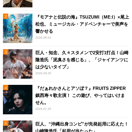
『モアナと伝説の海』TSUZUMI（ME:I）×尾上
松也、ミュージカル・アドベンチャーで美声を
響かせる
2026.08.01
巨人・知念、久々スタメンで2安打1打点！山崎
隆造氏「泥臭さを感じる」、「ジャイアンツに
は少ないタイプ」
2026.08.05
『だぁれかさんとアソぼ？』FRUITS ZIPPER
鎮西寿々歌主演！ この遊び、やってはいけま
せん。
2026.07.25
巨人、“沖縄出身コンビ”が先発起用に応えた！
山崎隆造氏「起用が当たった」