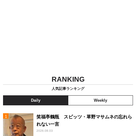
RANKING
人気記事ランキング
Daily
Weekly
笑福亭鶴瓶 スピッツ・草野マサムネの忘れら
れない一言
2026.08.03