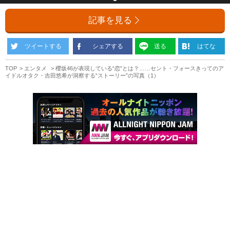
記事を見る
ツイートする
シェアする
送る
はてな
TOP
エンタメ
櫻坂46が表現している“恋”とは？……セント・フォースきってのア
イドルオタク・吉田悠希が洞察する“ストーリー”の写真（1）