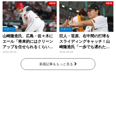
NEW
NEW
スポーツ
スポーツ
山崎隆造氏、広島・佐々木に
巨人・笹原、右中間の打球を
エール「将来的にはクリーン
スライディングキャッチ！山
アップを任せられるくらいま
崎隆造氏「一歩でも遅れた
では成長して」
ら…」
2026.08.06
2026.08.06
新着記事をもっと見る